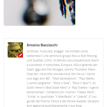
Antonio Bacciocchi
Scrittore, musicista, blogger. Ha militato come
batterista in una ventina di gruppi (tra cui Not Moving,
Link Quartet, Lilith), incidendo una cinquantina di dischi
e suonando in tutta Italia, Europa e USA e aprendo per
Clash, Iggy and the Stooges, Johnny Thunders, Manu
Chao etc. Ha scritto una decina di libri tra cui "Uscito
vivo dagli anni 80", "Mod Generations", "Paul Weller,
L’uomo cangiante", "Rock n Goal", "Rock n Spor"t, Gil
Scott-Heron Il Bob Dylan Nero" e "Ray Charles- Il genio
senza tempo". Collabora con i mensili “Classic Rock”,
"Vinile" e i quotidiani “Il Manifesto” e “Libertà”. E' tra i
giurati del Premio Tenco e del Rockol Awards. Da sedici
anni aggiorna quotidianamente il suo blog