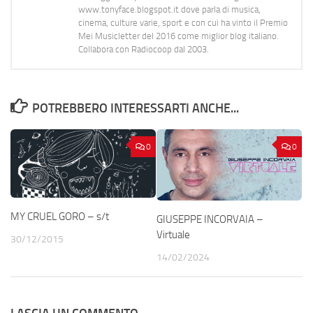
www.tonyface.blogspot.it dove parla di musica,
cinema, culture varie, sport e con cui ha vinto il Premio
Mei Musicletter del 2016 come miglior blog italiano.
Collabora con Radiocoop dal 2003.
POTREBBERO INTERESSARTI ANCHE...
0
0
MY CRUEL GORO – s/t
GIUSEPPE INCORVAIA –
Virtuale
30/12/2015
14/02/2024