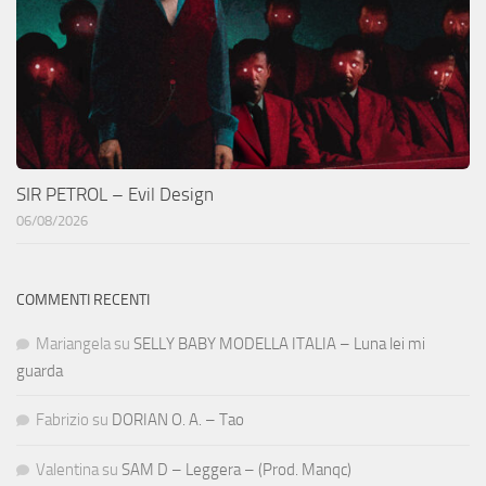
SIR PETROL – Evil Design
06/08/2026
COMMENTI RECENTI
Mariangela
su
SELLY BABY MODELLA ITALIA – Luna lei mi
guarda
Fabrizio
su
DORIAN O. A. – Tao
Valentina
su
SAM D – Leggera – (Prod. Manqc)