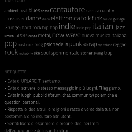
TAG CLOUD
cantautore
blues
beat
country
ambient
classica
bossa
elettronica
dance
folk
funk
crossover
garage
fusion
disco
indie
italiani
jazz
hip hop
Grunge;
hard rock
indie pop
new wave
metal;
nuova musica italiana
laPOP
lounge
kimura
pop
punk
rap
psichedelia
reggae
prog
post rock
r&b
rap italiano
rock
soul
sperimentale
trap
stoner
ska
swing
rockabilly
NETIQUETTE
• Evita di URLARE. Ti sentiamo.
• Evita di scrivere lo stesso messaggio in più luoghi. Ti leggiamo.
• Evita in luoghi pubblici (forum, chat, community) polemiche e
questioni personali.
• Rispetta le idee altrui, le religioni e razze diverse dalla tua, non
bestemmiare né insultare altri utenti.
• Sentiti libero di esprimere le proprie idee, nei limiti
dell'educazione e del rispetto altrui.