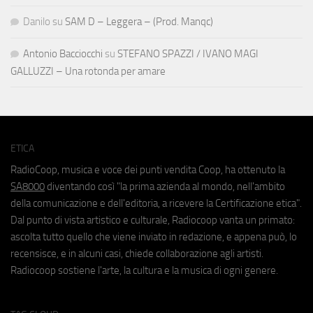
Danilo
su
SAM D – Leggera – (Prod. Manqc)
Antonio Bacciocchi
su
STEFANO SPAZZI / IVANO MAGI
GALLUZZI – Una rotonda per amare
ETICA
RadioCoop, musica e voce dei punti vendita Coop, ha ottenuto la
SA8000
diventando così "la prima azienda al mondo, nell'ambito
della comunicazione e dell'editoria, a ricevere la Certificazione etica".
Dal punto di vista artistico e culturale, Radiocoop vanta un primato:
ascolta tutto quello che viene inviato in redazione, e appena può, lo
recensisce, e in alcuni casi, chiede collaborazione agli artisti.
Radiocoop sostiene l'arte, la cultura e la musica di ogni genere.