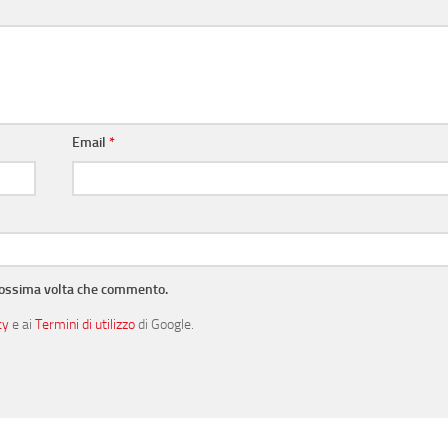
Email
*
prossima volta che commento.
cy
e ai
Termini di utilizzo
di Google.