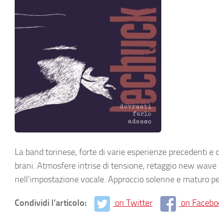
La band torinese, forte di varie esperienze precedenti e 
brani. Atmosfere intrise di tensione, retaggio new wav
nell’impostazione vocale. Approccio solenne e maturo pe
Condividi l'articolo:
on Twitter
on Facebo