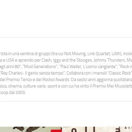
ista in una ventina di gruppi (tra cui Not Moving, Link Quartet, Lilith), inc
uropa e USA e aprendo per Clash, Iggy and the Stooges, Johnny Thunders, 
o dagli anni 80", "Mod Generations", "Paul Weller, L’uomo cangiante", "Rock n
Ray Charles- Il genio senza tempo". Collabora con i mensili “Classic Rock”,
urati del Premio Tenco e del Rockol Awards. Da sedici anni aggiorna quotidia
a, cinema, culture varie, sport e con cui ha vinto il Premio Mei Musiclett
ocoop dal 2003.