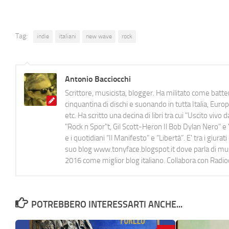
Tag:
indie
italiani
new wave
rock
Antonio Bacciocchi
Scrittore, musicista, blogger. Ha militato come batter
cinquantina di dischi e suonando in tutta Italia, E
etc. Ha scritto una decina di libri tra cui "Uscito viv
"Rock n Spor"t, Gil Scott-Heron Il Bob Dylan Nero" e "
e i quotidiani “Il Manifesto” e “Libertà”. E' tra i gi
suo blog www.tonyface.blogspot.it dove parla di music
2016 come miglior blog italiano. Collabora con Radi
POTREBBERO INTERESSARTI ANCHE...