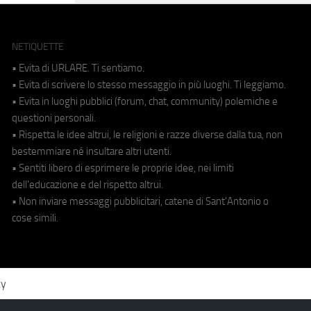
NETIQUETTE
• Evita di URLARE. Ti sentiamo.
• Evita di scrivere lo stesso messaggio in più luoghi. Ti leggiamo.
• Evita in luoghi pubblici (forum, chat, community) polemiche e
questioni personali.
• Rispetta le idee altrui, le religioni e razze diverse dalla tua, non
bestemmiare né insultare altri utenti.
• Sentiti libero di esprimere le proprie idee, nei limiti
dell'educazione e del rispetto altrui.
• Non inviare messaggi pubblicitari, catene di Sant'Antonio o
cose simili.
cy