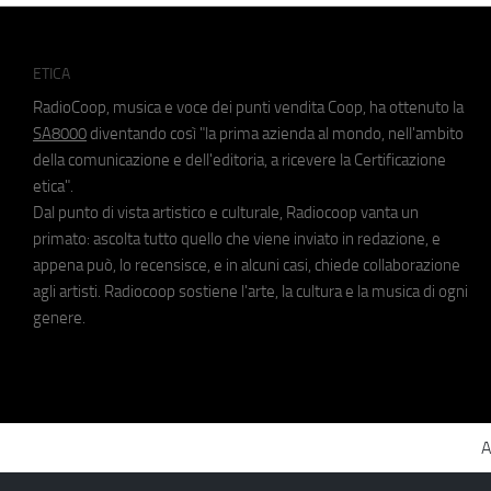
ETICA
RadioCoop, musica e voce dei punti vendita Coop, ha ottenuto la
SA8000
diventando così "la prima azienda al mondo, nell'ambito
della comunicazione e dell'editoria, a ricevere la Certificazione
etica".
Dal punto di vista artistico e culturale, Radiocoop vanta un
primato: ascolta tutto quello che viene inviato in redazione, e
appena può, lo recensisce, e in alcuni casi, chiede collaborazione
agli artisti. Radiocoop sostiene l'arte, la cultura e la musica di ogni
genere.
A