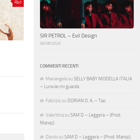
0
SIR PETROL – Evil Design
06/08/2026
COMMENTI RECENTI
Mariangela
su
SELLY BABY MODELLA ITALIA
– Luna lei mi guarda
Fabrizio
su
DORIAN O. A. – Tao
Valentina
su
SAM D – Leggera – (Prod.
Manqc)
Danilo
su
SAM D – Leggera – (Prod. Manqc)