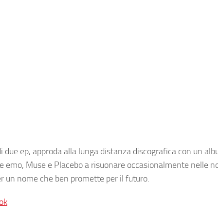
di due ep, approda alla lunga distanza discografica con un alb
e e emo, Muse e Placebo a risuonare occasionalmente nelle n
r un nome che ben promette per il futuro.
ok