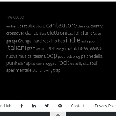
TAG CLOUD
cantautore
blues
beat
country
ambient
classica
bossa
elettronica
dance
folk
funk
crossover
fusion
disco
indie
hip hop
Grunge;
hard rock
garage
indie pop
italiani
new wave
jazz
metal;
laPOP
lounge
kimura
pop
psichedelia
nuova musica italiana
prog
post rock
rock
punk
rap
soul
reggae
ska
r&b
rockabilly
rap italiano
sperimentale
trap
stoner
swing
rt Hub
Contatti
Privacy Poli