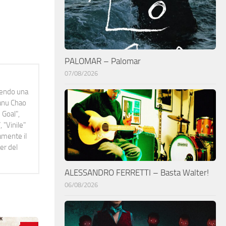
PALOMAR – Palomar
07/08/2026
idendo una
Manu Chao
 Goal",
 "Vinile"
namente il
er del
ALESSANDRO FERRETTI – Basta Walter!
06/08/2026