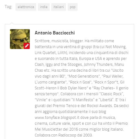
Tag:
elettronica
indie
italiani
pop
Antonio Bacciocchi
Scrittore, musicista, blogger. Ha militato come
batterista in una ventina di gruppi (tra cui Not Moving,
Link Quartet, Lilith), incidendo una cinquantina di dischi
e suonando in tutta Italia, Europa e USA e aprendo per
Clash, Iggy and the Stooges, Johnny Thunders, Manu
Chao etc. Ha scritto una decina di libri tra cui "Uscito
vivo dagli anni 80", "Mod Generations", "Paul Weller,
L’uomo cangiante", "Rock n Goal", "Rock n Spor"t, Gil
Scott-Heron Il Bob Dylan Nero" e "Ray Charles- Il genio
senza tempo". Collabora con i mensili “Classic Rock”,
"Vinile" e i quotidiani “Il Manifesto” e “Libertà”. E' tra i
giurati del Premio Tenco e del Rockol Awards. Da sedici
anni aggiorna quotidianamente il suo blog
www.tonyface.blogspot.it dove parla di musica,
cinema, culture varie, sport e con cui ha vinto il Premio
Mei Musicletter del 2016 come miglior blog italiano.
Collabora con Radiocoop dal 2003.