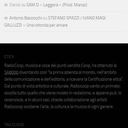
Danilo
su
SAM D – Leggera – (Prod. Manqc)
Antonio Bacciocchi
su
STEFANO SPAZZI / IVANO MAGI
GALLUZZI – Una rotonda per amare
ETICA
RadioCoop, musica e voce dei punti vendita Coop, ha ottenuto la
SA8000
diventando così "la prima azienda al mondo, nell'ambito
della comunicazione e dell'editoria, a ricevere la Certificazione etica".
Dal punto di vista artistico e culturale, Radiocoop vanta un primato:
ascolta tutto quello che viene inviato in redazione, e appena può, lo
recensisce, e in alcuni casi, chiede collaborazione agli artisti.
Radiocoop sostiene l'arte, la cultura e la musica di ogni genere.
TAG CLOUD