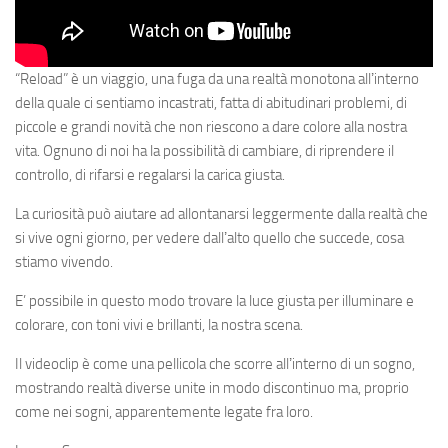
“Reload” è un viaggio, una fuga da una realtà monotona allʼinterno
della quale ci sentiamo incastrati, fatta di abitudinari problemi, di
piccole e grandi novità che non riescono a dare colore alla nostra
vita. Ognuno di noi ha la possibilità di cambiare, di riprendere il
controllo, di rifarsi e regalarsi la carica giusta.
La curiosità può aiutare ad allontanarsi leggermente dalla realtà che
si vive ogni giorno, per vedere dallʼalto quello che succede, cosa
stiamo vivendo.
E’ possibile in questo modo trovare la luce giusta per illuminare e
colorare, con toni vivi e brillanti, la nostra scena.
Il videoclip è come una pellicola che scorre allʼinterno di un sogno,
mostrando realtà diverse unite in modo discontinuo ma, proprio
come nei sogni, apparentemente legate fra loro.