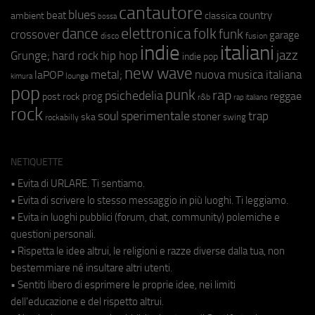
cantautore
blues
beat
country
ambient
classica
bossa
elettronica
dance
folk
funk
crossover
garage
fusion
disco
indie
italiani
jazz
hip hop
Grunge;
hard rock
indie pop
new wave
metal;
nuova musica italiana
laPOP
lounge
kimura
pop
punk
rap
psichedelia
reggae
prog
post rock
r&b
rap italiano
rock
soul
sperimentale
trap
stoner
ska
swing
rockabilly
NETIQUETTE
• Evita di URLARE. Ti sentiamo.
• Evita di scrivere lo stesso messaggio in più luoghi. Ti leggiamo.
• Evita in luoghi pubblici (forum, chat, community) polemiche e
questioni personali.
• Rispetta le idee altrui, le religioni e razze diverse dalla tua, non
bestemmiare né insultare altri utenti.
• Sentiti libero di esprimere le proprie idee, nei limiti
dell'educazione e del rispetto altrui.