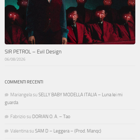
SIR PETROL – Evil Design
06/08/2026
COMMENTI RECENTI
Mariangela
su
SELLY BABY MODELLA ITALIA – Luna lei mi
guarda
Fabrizio
su
DORIAN O. A. – Tao
Valentina
su
SAM D – Leggera – (Prod. Manqc)