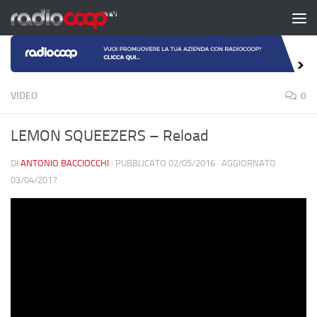
Salta al contenuto
VIDEO
0
LEMON SQUEEZERS – Reload
DI
ANTONIO BACCIOCCHI
· PUBBLICATO
02/05/2016
· AGGIORNATO
03/04/2017