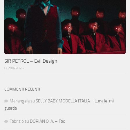
SIR PETROL – Evil Design
06/08/2026
COMMENTI RECENTI
Mariangela
su
SELLY BABY MODELLA ITALIA – Luna lei mi
guarda
Fabrizio
su
DORIAN O. A. – Tao