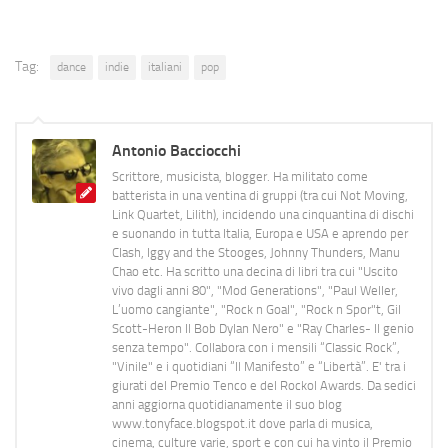
Tag:
dance
indie
italiani
pop
Antonio Bacciocchi
Scrittore, musicista, blogger. Ha militato come
batterista in una ventina di gruppi (tra cui Not Moving,
Link Quartet, Lilith), incidendo una cinquantina di dischi
e suonando in tutta Italia, Europa e USA e aprendo per
Clash, Iggy and the Stooges, Johnny Thunders, Manu
Chao etc. Ha scritto una decina di libri tra cui "Uscito
vivo dagli anni 80", "Mod Generations", "Paul Weller,
L’uomo cangiante", "Rock n Goal", "Rock n Spor"t, Gil
Scott-Heron Il Bob Dylan Nero" e "Ray Charles- Il genio
senza tempo". Collabora con i mensili “Classic Rock”,
"Vinile" e i quotidiani “Il Manifesto” e “Libertà”. E' tra i
giurati del Premio Tenco e del Rockol Awards. Da sedici
anni aggiorna quotidianamente il suo blog
www.tonyface.blogspot.it dove parla di musica,
cinema, culture varie, sport e con cui ha vinto il Premio