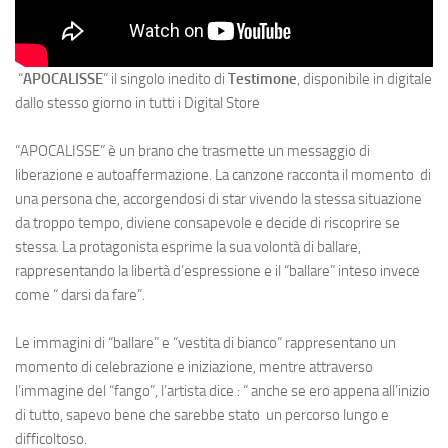
“
APOCALISSE
” il singolo inedito di
Testimone
, disponibile in digitale
dallo stesso giorno in tutti i Digital Store
“APOCALISSE” è un brano che trasmette un messaggio di
liberazione e autoaffermazione. La canzone racconta il momento di
una persona che, accorgendosi di star vivendo la stessa situazione
da troppo tempo, diviene consapevole e decide di riscoprire se
stessa. La protagonista esprime la sua volontà di ballare,
rappresentando la libertà d’espressione e il “ballare” inteso invece
come “ darsi da fare”.
Le immagini di “ballare” e “vestita di bianco” rappresentano un
momento di celebrazione e iniziazione, mentre attraverso
l’immagine del “fango”, l’artista dice : “ anche se ero appena all’inizio
di tutto, sapevo bene che sarebbe stato un percorso lungo e
difficoltoso.