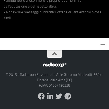
• Sentiti libero di esprimere le proprie idee, nei limiti
dell'educazione e del rispetto altrui.
• Non inviare messaggi pubblicitari, catene di Sant'Antonio o cose
simili.
© 2015 - Radiocoop Edizioni srl - Viale Giacomo Matteotti, 36/b -
Fiorenzuola d'Arda (PC)
P.IVA: 01307190338