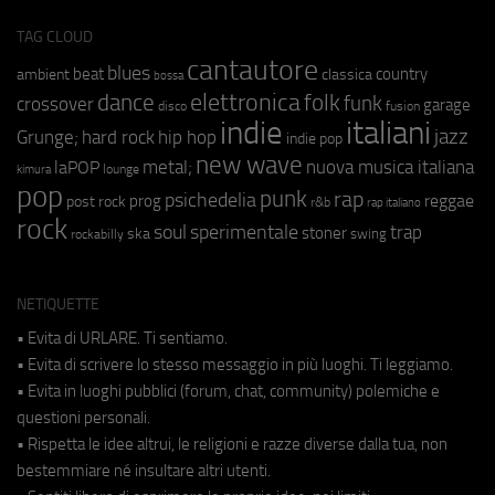
TAG CLOUD
cantautore
blues
beat
country
ambient
classica
bossa
elettronica
dance
folk
funk
crossover
garage
fusion
disco
indie
italiani
jazz
hip hop
Grunge;
hard rock
indie pop
new wave
metal;
nuova musica italiana
laPOP
lounge
kimura
pop
punk
rap
psichedelia
reggae
prog
post rock
r&b
rap italiano
rock
soul
sperimentale
trap
stoner
ska
swing
rockabilly
NETIQUETTE
• Evita di URLARE. Ti sentiamo.
• Evita di scrivere lo stesso messaggio in più luoghi. Ti leggiamo.
• Evita in luoghi pubblici (forum, chat, community) polemiche e
questioni personali.
• Rispetta le idee altrui, le religioni e razze diverse dalla tua, non
bestemmiare né insultare altri utenti.