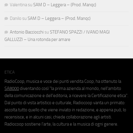
Valentina
su
SAM D – Leggera – (Prod. Manqc)
Danilo
su
SAM D – Leggera – (Prod. Manqc)
Antonio Bacciocchi
su
STEFANO SPAZZI / IVANO MAGI
GALLUZZI – Una rotonda per amare
ETICA
RadioCoop, musica e voce dei punti vendita Coop, ha ottenuto la
SA8000
diventando così "la prima azienda al mondo, nell'ambito
della comunicazione e dell'editoria, a ricevere la Certificazione etica".
Dal punto di vista artistico e culturale, Radiocoop vanta un primato:
ascolta tutto quello che viene inviato in redazione, e appena può, lo
recensisce, e in alcuni casi, chiede collaborazione agli artisti.
Radiocoop sostiene l'arte, la cultura e la musica di ogni genere.