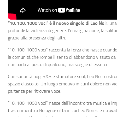
“10, 100, 1000 voci” è il nuovo singolo di Leo Noir
, una
profondi: la violenza di genere, l’emarginazione, la solitud
grazie alla presenza degli altri.
“10, 100, 1000 voci” racconta la forza che nasce quando l
la comunità che rompe il senso di abbandono vissuto da 
non parla al posto di qualcuno, ma sceglie di esserci.
Con sonorità pop, R&B e sfumature soul, Leo Noir costru
spazio d’ascolto. Un luogo emotivo in cui il dolore non vie
partenza per ritrovare voce.
“10, 100, 1000 voci” nasce dall’incontro tra musica e imp
trasferimento a Bologna: città in cui Leo Noir si è ritrov