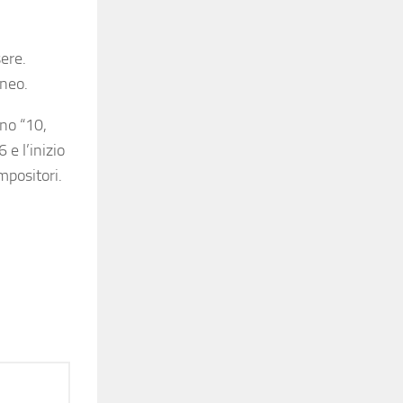
ere.
aneo.
ano “10,
 e l’inizio
mpositori.