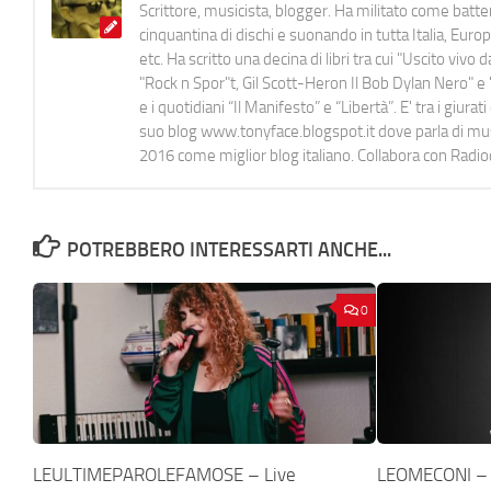
Scrittore, musicista, blogger. Ha militato come batter
cinquantina di dischi e suonando in tutta Italia, E
etc. Ha scritto una decina di libri tra cui "Uscito viv
"Rock n Spor"t, Gil Scott-Heron Il Bob Dylan Nero" e "
e i quotidiani “Il Manifesto” e “Libertà”. E' tra i gi
suo blog www.tonyface.blogspot.it dove parla di music
2016 come miglior blog italiano. Collabora con Radi
POTREBBERO INTERESSARTI ANCHE...
0
LEULTIMEPAROLEFAMOSE – Live
LEOMECONI –