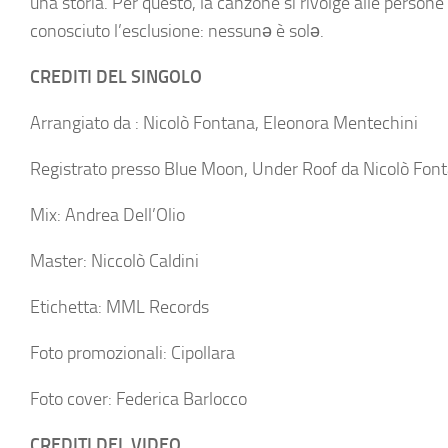
una storia. Per questo, la canzone si rivolge alle person
conosciuto l’esclusione: nessunə è solə.
CREDITI DEL SINGOLO
Arrangiato da : Nicolò Fontana, Eleonora Mentechini
Registrato presso Blue Moon, Under Roof da Nicolò Fon
Mix: Andrea Dell’Olio
Master: Niccolò Caldini
Etichetta: MML Records
Foto promozionali: Cipollara
Foto cover: Federica Barlocco
CREDITI DEL VIDEO