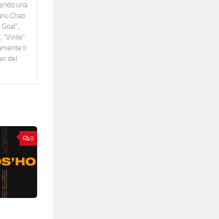
idendo una
Manu Chao
 Goal",
 "Vinile"
namente il
er del
0