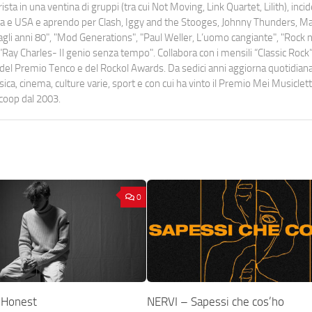
ista in una ventina di gruppi (tra cui Not Moving, Link Quartet, Lilith), inc
uropa e USA e aprendo per Clash, Iggy and the Stooges, Johnny Thunders, 
o dagli anni 80", "Mod Generations", "Paul Weller, L’uomo cangiante", "Rock n
Ray Charles- Il genio senza tempo". Collabora con i mensili “Classic Rock”,
urati del Premio Tenco e del Rockol Awards. Da sedici anni aggiorna quotidia
a, cinema, culture varie, sport e con cui ha vinto il Premio Mei Musiclett
ocoop dal 2003.
0
 Honest
NERVI – Sapessi che cos’ho