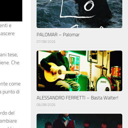
enti e
inascere
PALOMAR – Palomar
07/08/2026
ani tese,
tiene. Che
mente come
a punto di
ALESSANDRO FERRETTI – Basta Walter!
06/08/2026
ordo del
 cambiare