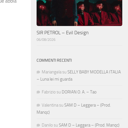
ue abbia
SIR PETROL – Evil Design
06/08/2026
COMMENTI RECENTI
Mariangela
su
SELLY BABY MODELLA ITALIA
– Luna lei mi guarda
Fabrizio
su
DORIAN O. A. – Tao
Valentina
su
SAM D – Leggera – (Prod.
Manqc)
Danilo
su
SAM D – Leggera – (Prod. Manqc)