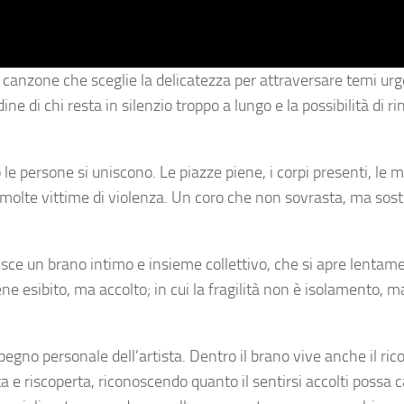
 canzone che sceglie la delicatezza per attraversare temi urg
ine di chi resta in silenzio troppo a lungo e la possibilità di r
e persone si uniscono. Le piazze piene, i corpi presenti, le m
molte vittime di violenza. Un coro che non sovrasta, ma sos
isce un brano intimo e insieme collettivo, che si apre lenta
ne esibito, ma accolto; in cui la fragilità non è isolamento, m
egno personale dell’artista. Dentro il brano vive anche il ric
ata e riscoperta, riconoscendo quanto il sentirsi accolti possa