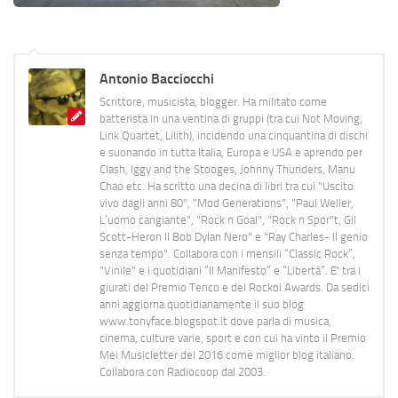
Antonio Bacciocchi
Scrittore, musicista, blogger. Ha militato come
batterista in una ventina di gruppi (tra cui Not Moving,
Link Quartet, Lilith), incidendo una cinquantina di dischi
e suonando in tutta Italia, Europa e USA e aprendo per
Clash, Iggy and the Stooges, Johnny Thunders, Manu
Chao etc. Ha scritto una decina di libri tra cui "Uscito
vivo dagli anni 80", "Mod Generations", "Paul Weller,
L’uomo cangiante", "Rock n Goal", "Rock n Spor"t, Gil
Scott-Heron Il Bob Dylan Nero" e "Ray Charles- Il genio
senza tempo". Collabora con i mensili “Classic Rock”,
"Vinile" e i quotidiani “Il Manifesto” e “Libertà”. E' tra i
giurati del Premio Tenco e del Rockol Awards. Da sedici
anni aggiorna quotidianamente il suo blog
www.tonyface.blogspot.it dove parla di musica,
cinema, culture varie, sport e con cui ha vinto il Premio
Mei Musicletter del 2016 come miglior blog italiano.
Collabora con Radiocoop dal 2003.