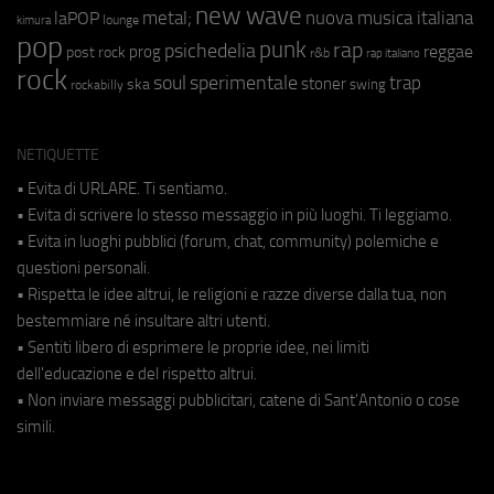
new wave
metal;
nuova musica italiana
laPOP
lounge
kimura
pop
punk
rap
psichedelia
reggae
prog
post rock
r&b
rap italiano
rock
soul
sperimentale
trap
stoner
ska
swing
rockabilly
NETIQUETTE
• Evita di URLARE. Ti sentiamo.
• Evita di scrivere lo stesso messaggio in più luoghi. Ti leggiamo.
• Evita in luoghi pubblici (forum, chat, community) polemiche e
questioni personali.
• Rispetta le idee altrui, le religioni e razze diverse dalla tua, non
bestemmiare né insultare altri utenti.
• Sentiti libero di esprimere le proprie idee, nei limiti
dell'educazione e del rispetto altrui.
• Non inviare messaggi pubblicitari, catene di Sant'Antonio o cose
simili.