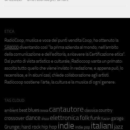
ETICA
RadioCoop, musica e voce dei punti vendita Coop, ha ottenuto la
SA8000
diventando così "la prima azienda al mondo, nell'ambito
della comunicazione e dell'editoria, a ricevere la Certificazione etica".
Dal punto di vista artistico e culturale, Radiocoop vanta un primato:
ascolta tutto quello che viene inviato in redazione, e appena può, lo
recensisce, e in alcuni casi, chiede collaborazione agli artisti.
Radiocoop sostiene l'arte, la cultura e la musica di ogni genere.
TAG CLOUD
cantautore
blues
beat
country
ambient
classica
bossa
elettronica
dance
folk
funk
crossover
garage
fusion
disco
indie
italiani
jazz
hip hop
Grunge;
hard rock
indie pop