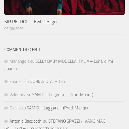
SIR PETROL – Evil Design
06/08/2026
COMMENTI RECENTI
Mariangela
su
SELLY BABY MODELLA ITALIA – Luna lei mi
guarda
Fabrizio
su
DORIAN O. A. – Tao
Valentina
su
SAM D – Leggera – (Prod. Manqc)
Danilo
su
SAM D – Leggera – (Prod. Manqc)
Antonio Bacciocchi
su
STEFANO SPAZZI / IVANO MAGI
GALLUZZI – Una rotonda per amare