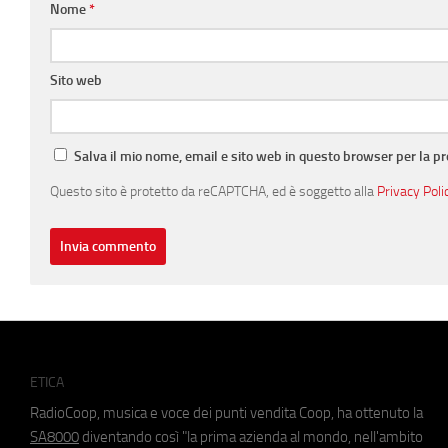
Nome
*
Sito web
Salva il mio nome, email e sito web in questo browser per la 
Questo sito è protetto da reCAPTCHA, ed è soggetto alla
Privacy Poli
ETICA
RadioCoop, musica e voce dei punti vendita Coop, ha ottenuto la
SA8000
diventando così "la prima azienda al mondo, nell'ambito