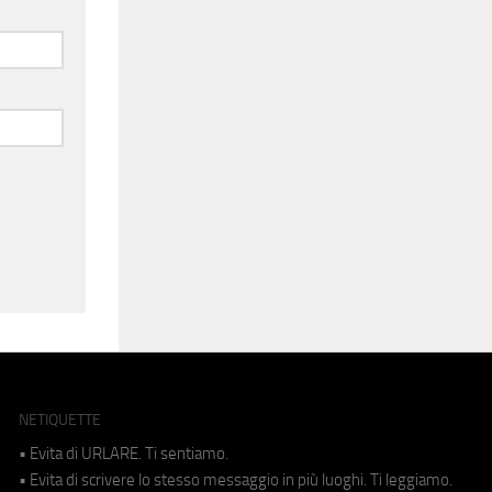
NETIQUETTE
• Evita di URLARE. Ti sentiamo.
• Evita di scrivere lo stesso messaggio in più luoghi. Ti leggiamo.