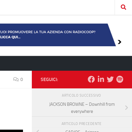
0
SEGUICI:
ARTICOLO SUCCESSIVO
JACKSON BROWNE – Downhill from
everywhere
ARTICOLO PRECEDENTE