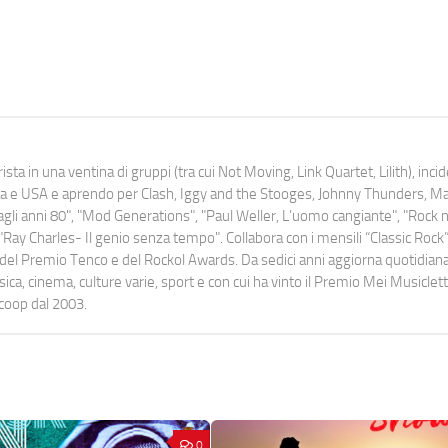
ista in una ventina di gruppi (tra cui Not Moving, Link Quartet, Lilith), inc
uropa e USA e aprendo per Clash, Iggy and the Stooges, Johnny Thunders, 
o dagli anni 80", "Mod Generations", "Paul Weller, L’uomo cangiante", "Rock n
Ray Charles- Il genio senza tempo". Collabora con i mensili “Classic Rock”,
urati del Premio Tenco e del Rockol Awards. Da sedici anni aggiorna quotidia
a, cinema, culture varie, sport e con cui ha vinto il Premio Mei Musiclett
ocoop dal 2003.
0