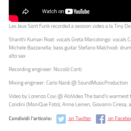
Les Jeux Sont Funk recorded a session video a la Tiny D
Shanthi Kumari Roat: vocals Greta Marcolongo: vocals Car
Michele Bazzanella: bass guitar Stefano Malchiodi: drum
alto sax
Recording engineer: Niccolò Conti
Mixing engineer: Carlo Nardi @ SoundMusicProduction
Video by Lorenzo Covi @ AloVideo The band’s warmest t
Condini (MoniQue Foto), Anne Leinen, Giovanni Ciresa, 
Condividi l'articolo:
on Twitter
on Facebo