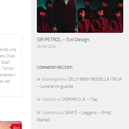
SIR PETROL – Evil Design
06/08/2026
idendo una
Manu Chao
 Goal",
COMMENTI RECENTI
 "Vinile"
namente il
Mariangela
su
SELLY BABY MODELLA ITALIA
er del
– Luna lei mi guarda
Fabrizio
su
DORIAN O. A. – Tao
Valentina
su
SAM D – Leggera – (Prod.
Manqc)
0