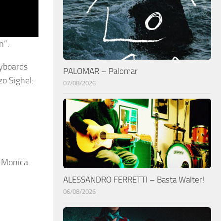
n”.
eyboards
PALOMAR – Palomar
o Sighel:
07/08/2026
, Monica
ALESSANDRO FERRETTI – Basta Walter!
06/08/2026