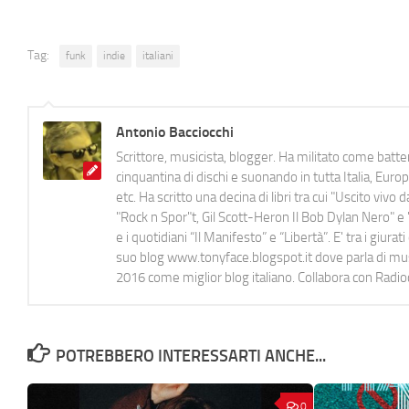
Tag:
funk
indie
italiani
Antonio Bacciocchi
Scrittore, musicista, blogger. Ha militato come batter
cinquantina di dischi e suonando in tutta Italia, E
etc. Ha scritto una decina di libri tra cui "Uscito viv
"Rock n Spor"t, Gil Scott-Heron Il Bob Dylan Nero" e "
e i quotidiani “Il Manifesto” e “Libertà”. E' tra i gi
suo blog www.tonyface.blogspot.it dove parla di music
2016 come miglior blog italiano. Collabora con Radi
POTREBBERO INTERESSARTI ANCHE...
0