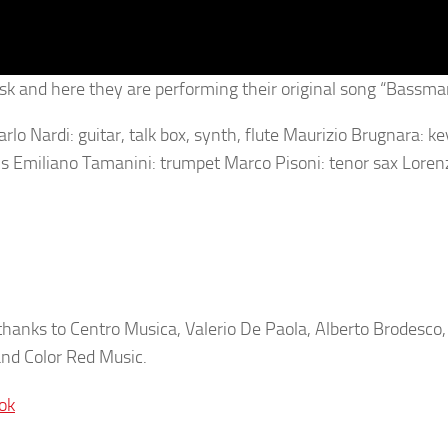
esk and here they are performing their original song “Bassma
lo Nardi: guitar, talk box, synth, flute Maurizio Brugnara: k
s Emiliano Tamanini: trumpet Marco Pisoni: tenor sax Lorenz
hanks to Centro Musica, Valerio De Paola, Alberto Brodesco
and Color Red Music.
ok