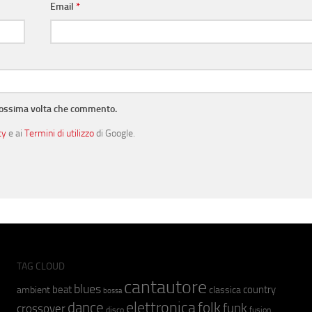
Email
*
prossima volta che commento.
cy
e ai
Termini di utilizzo
di Google.
TAG CLOUD
cantautore
blues
beat
country
ambient
classica
bossa
elettronica
dance
folk
funk
crossover
fusion
disco