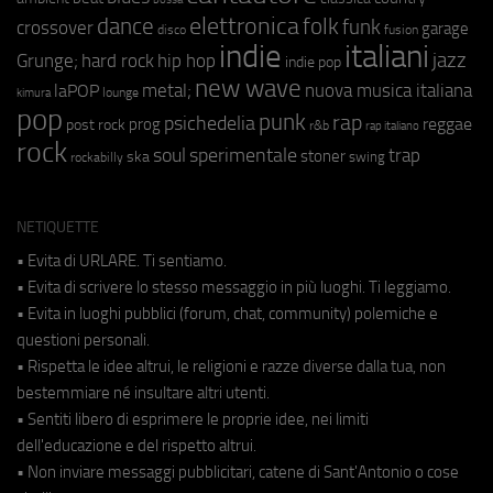
elettronica
dance
folk
funk
crossover
garage
fusion
disco
indie
italiani
jazz
hip hop
Grunge;
hard rock
indie pop
new wave
metal;
nuova musica italiana
laPOP
lounge
kimura
pop
punk
rap
psichedelia
reggae
prog
post rock
r&b
rap italiano
rock
soul
sperimentale
trap
stoner
ska
swing
rockabilly
NETIQUETTE
• Evita di URLARE. Ti sentiamo.
• Evita di scrivere lo stesso messaggio in più luoghi. Ti leggiamo.
• Evita in luoghi pubblici (forum, chat, community) polemiche e
questioni personali.
• Rispetta le idee altrui, le religioni e razze diverse dalla tua, non
bestemmiare né insultare altri utenti.
• Sentiti libero di esprimere le proprie idee, nei limiti
dell'educazione e del rispetto altrui.
• Non inviare messaggi pubblicitari, catene di Sant'Antonio o cose