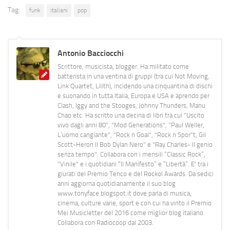
Tag:
funk
italiani
pop
Antonio Bacciocchi
Scrittore, musicista, blogger. Ha militato come
batterista in una ventina di gruppi (tra cui Not Moving,
Link Quartet, Lilith), incidendo una cinquantina di dischi
e suonando in tutta Italia, Europa e USA e aprendo per
Clash, Iggy and the Stooges, Johnny Thunders, Manu
Chao etc. Ha scritto una decina di libri tra cui "Uscito
vivo dagli anni 80", "Mod Generations", "Paul Weller,
L’uomo cangiante", "Rock n Goal", "Rock n Spor"t, Gil
Scott-Heron Il Bob Dylan Nero" e "Ray Charles- Il genio
senza tempo". Collabora con i mensili “Classic Rock”,
"Vinile" e i quotidiani “Il Manifesto” e “Libertà”. E' tra i
giurati del Premio Tenco e del Rockol Awards. Da sedici
anni aggiorna quotidianamente il suo blog
www.tonyface.blogspot.it dove parla di musica,
cinema, culture varie, sport e con cui ha vinto il Premio
Mei Musicletter del 2016 come miglior blog italiano.
Collabora con Radiocoop dal 2003.