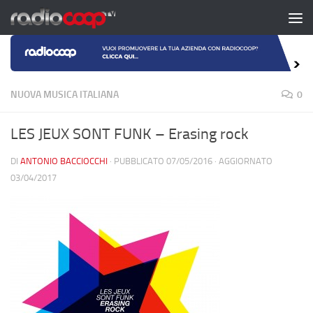
Salta al contenuto
NUOVA MUSICA ITALIANA
0
LES JEUX SONT FUNK – Erasing rock
DI
ANTONIO BACCIOCCHI
· PUBBLICATO
07/05/2016
· AGGIORNATO
03/04/2017