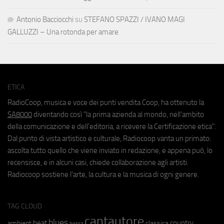
Antonio Bacciocchi
su
STEFANO SPAZZI / IVANO MAGI
GALLUZZI – Una rotonda per amare
ETICA
RadioCoop, musica e voce dei punti vendita Coop, ha ottenuto la
SA8000
diventando così "la prima azienda al mondo, nell'ambito
della comunicazione e dell'editoria, a ricevere la Certificazione etica".
Dal punto di vista artistico e culturale, Radiocoop vanta un primato:
ascolta tutto quello che viene inviato in redazione, e appena può, lo
recensisce, e in alcuni casi, chiede collaborazione agli artisti.
Radiocoop sostiene l'arte, la cultura e la musica di ogni genere.
TAG CLOUD
cantautore
blues
beat
country
ambient
classica
bossa