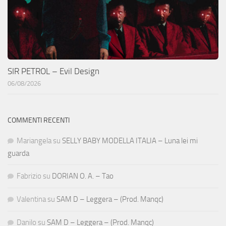
SIR PETROL – Evil Design
06/08/2026
COMMENTI RECENTI
Mariangela
su
SELLY BABY MODELLA ITALIA – Luna lei mi
guarda
Fabrizio
su
DORIAN O. A. – Tao
Valentina
su
SAM D – Leggera – (Prod. Manqc)
Danilo
su
SAM D – Leggera – (Prod. Manqc)