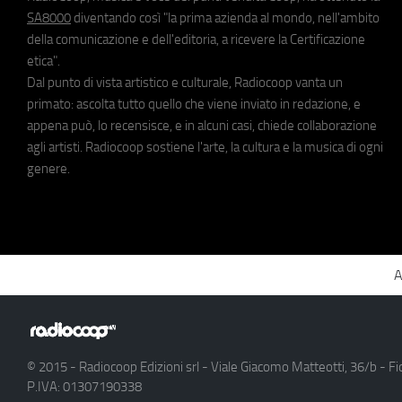
SA8000
diventando così "la prima azienda al mondo, nell'ambito
della comunicazione e dell'editoria, a ricevere la Certificazione
etica".
Dal punto di vista artistico e culturale, Radiocoop vanta un
primato: ascolta tutto quello che viene inviato in redazione, e
appena può, lo recensisce, e in alcuni casi, chiede collaborazione
agli artisti. Radiocoop sostiene l'arte, la cultura e la musica di ogni
genere.
A
© 2015 - Radiocoop Edizioni srl - Viale Giacomo Matteotti, 36/b - Fi
P.IVA: 01307190338