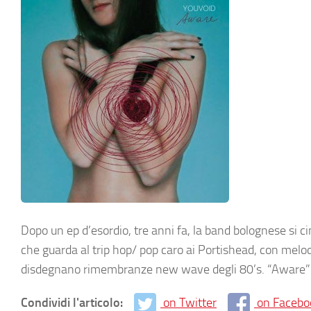
Dopo un ep d’esordio, tre anni fa, la band bolognese si c
che guarda al trip hop/ pop caro ai Portishead, con melo
disdegnano rimembranze new wave degli 80’s. “Aware” è c
Condividi l'articolo:
on Twitter
on Facebo