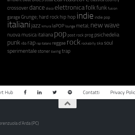
bossa
elettronica
dance
folk
funk
crossover
fusion
disco
indie
hip hop
Grunge;
hard rock
garage
indie pop
italiani
new wave
jazz
metal;
laPOP
lounge
kimura
pop
psichedelia
nuova musica italiana
prog
post rock
rock
punk
rap
soul
reggae
ska
r&b
rockabilly
rap italiano
sperimentale
trap
stoner
swing
rt Hub
Contatti
Privacy Poli
orenzuola d'Arda (PC)