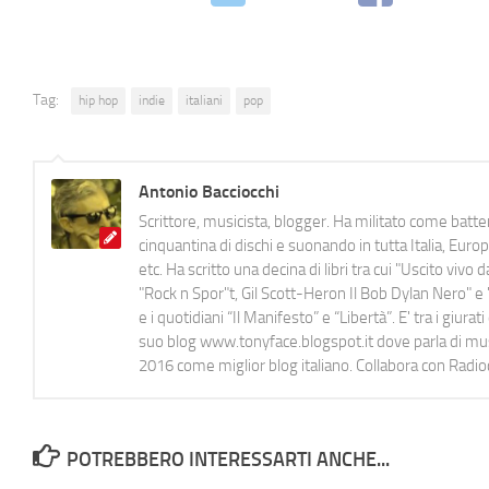
Tag:
hip hop
indie
italiani
pop
Antonio Bacciocchi
Scrittore, musicista, blogger. Ha militato come batter
cinquantina di dischi e suonando in tutta Italia, E
etc. Ha scritto una decina di libri tra cui "Uscito viv
"Rock n Spor"t, Gil Scott-Heron Il Bob Dylan Nero" e "
e i quotidiani “Il Manifesto” e “Libertà”. E' tra i gi
suo blog www.tonyface.blogspot.it dove parla di music
2016 come miglior blog italiano. Collabora con Radi
POTREBBERO INTERESSARTI ANCHE...