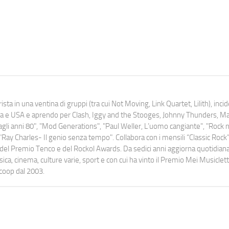
ista in una ventina di gruppi (tra cui Not Moving, Link Quartet, Lilith), inc
uropa e USA e aprendo per Clash, Iggy and the Stooges, Johnny Thunders, 
o dagli anni 80", "Mod Generations", "Paul Weller, L’uomo cangiante", "Rock n
Ray Charles- Il genio senza tempo". Collabora con i mensili “Classic Rock”,
urati del Premio Tenco e del Rockol Awards. Da sedici anni aggiorna quotidia
a, cinema, culture varie, sport e con cui ha vinto il Premio Mei Musiclett
ocoop dal 2003.