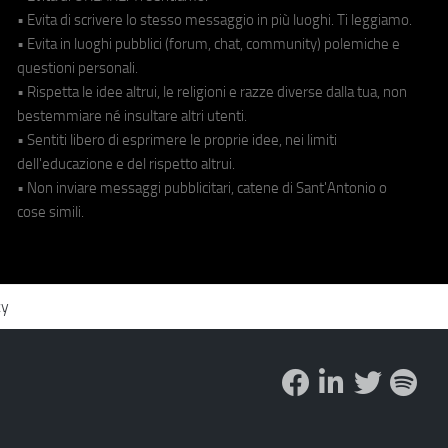
• Evita di scrivere lo stesso messaggio in più luoghi. Ti leggiamo.
• Evita in luoghi pubblici (forum, chat, community) polemiche e
questioni personali.
• Rispetta le idee altrui, le religioni e razze diverse dalla tua, non
bestemmiare né insultare altri utenti.
• Sentiti libero di esprimere le proprie idee, nei limiti
dell'educazione e del rispetto altrui.
• Non inviare messaggi pubblicitari, catene di Sant'Antonio o
cose simili.
cy