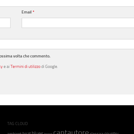
Email
*
prossima volta che commento.
cy
e ai
Termini di utilizzo
di Google.
TAG CLOUD
cantautore
blues
beat
country
ambient
classica