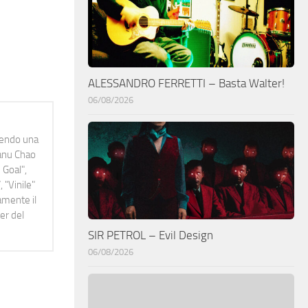
ALESSANDRO FERRETTI – Basta Walter!
06/08/2026
idendo una
Manu Chao
 Goal",
 "Vinile"
namente il
er del
SIR PETROL – Evil Design
06/08/2026