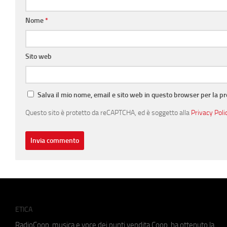
Nome
*
Sito web
Salva il mio nome, email e sito web in questo browser per la 
Questo sito è protetto da reCAPTCHA, ed è soggetto alla
Privacy Poli
ETICA
RadioCoop, musica e voce dei punti vendita Coop, ha ottenuto la