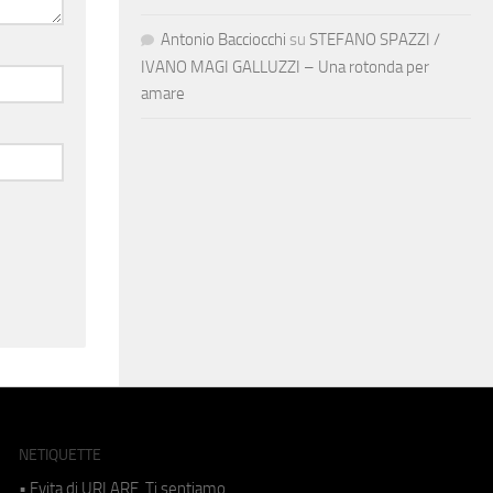
Antonio Bacciocchi
su
STEFANO SPAZZI /
IVANO MAGI GALLUZZI – Una rotonda per
amare
NETIQUETTE
• Evita di URLARE. Ti sentiamo.