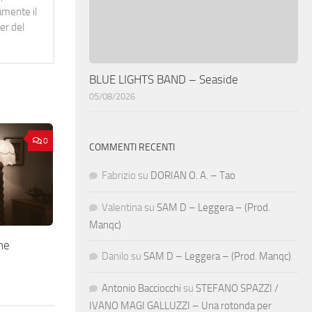
namente il
er del
BLUE LIGHTS BAND – Seaside
05/08/2026
0
COMMENTI RECENTI
Fabrizio
su
DORIAN O. A. – Tao
Valentina
su
SAM D – Leggera – (Prod.
Manqc)
ne
Danilo
su
SAM D – Leggera – (Prod. Manqc)
Antonio Bacciocchi
su
STEFANO SPAZZI /
IVANO MAGI GALLUZZI – Una rotonda per