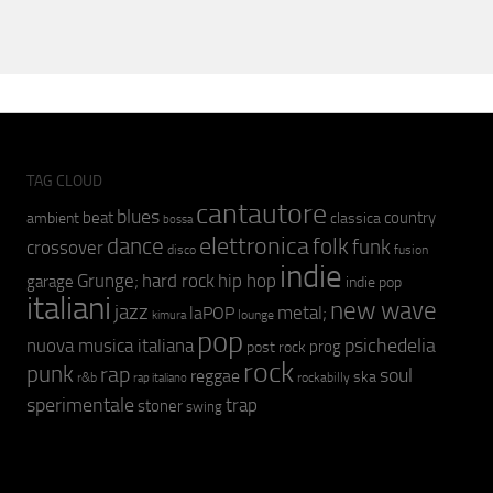
TAG CLOUD
cantautore
blues
beat
country
ambient
classica
bossa
elettronica
dance
folk
funk
crossover
fusion
disco
indie
hip hop
Grunge;
hard rock
garage
indie pop
italiani
new wave
jazz
metal;
laPOP
lounge
kimura
pop
psichedelia
nuova musica italiana
prog
post rock
rock
punk
rap
soul
reggae
ska
r&b
rockabilly
rap italiano
sperimentale
trap
stoner
swing