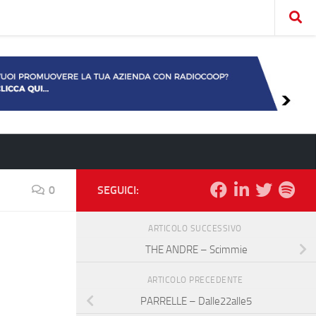
0
SEGUICI:
ARTICOLO SUCCESSIVO
THE ANDRE – Scimmie
ARTICOLO PRECEDENTE
PARRELLE – Dalle22alle5