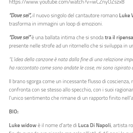
https://www.youtube.com/watch?v=wCZnyOZszx8
“Dove sei”,
il nuovo singolo del cantautore romano
Luke
trasforma in immagini un loop di emozioni.
“Dove sei”
è una ballata intima che si snoda
tra il ripen
presente nelle strofe ad un ritornello che si sviluppa in 
“L’idea della canzone è nata dalla fine di una relazione im
ha raccontato come sono andate le cose, mi sono ispirato 
Il brano sgorga come un incessante flusso di coscienza, r
confronta con se stesso allo specchio, con i suoi ragionam
l’unico sentimento che rimane di un rapporto finito nell’
BIO:
Luke widow
è il nome d’arte di
Luca Di Napoli
, artista 