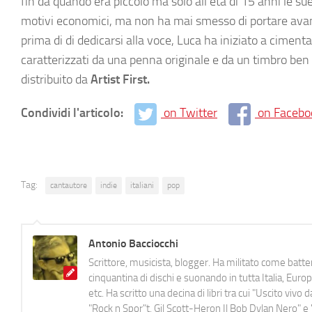
fin da quando era piccolo ma solo all’età di 15 anni le s
motivi economici, ma non ha mai smesso di portare avant
prima di di dedicarsi alla voce, Luca ha iniziato a ciment
caratterizzati da una penna originale e da un timbro ben r
distribuito da
Artist First.
Condividi l'articolo:
on Twitter
on Facebo
Tag:
cantautore
indie
italiani
pop
Antonio Bacciocchi
Scrittore, musicista, blogger. Ha militato come batter
cinquantina di dischi e suonando in tutta Italia, E
etc. Ha scritto una decina di libri tra cui "Uscito viv
"Rock n Spor"t, Gil Scott-Heron Il Bob Dylan Nero" e "