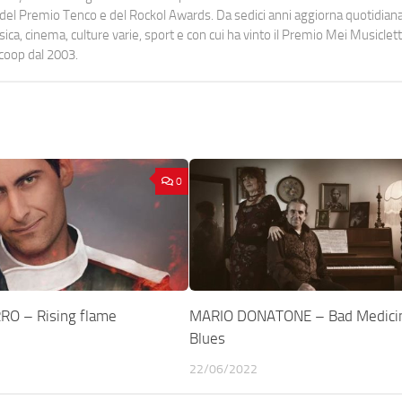
urati del Premio Tenco e del Rockol Awards. Da sedici anni aggiorna quotidia
a, cinema, culture varie, sport e con cui ha vinto il Premio Mei Musiclett
ocoop dal 2003.
0
RO – Rising flame
MARIO DONATONE – Bad Medici
Blues
22/06/2022