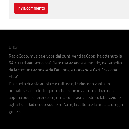
ETICA
RadioCoop, musica e voce dei punti vendita Coop, ha ottenuto la
SA8000
diventando così "la prima azienda al mondo, nell'ambito
della comunicazione e dell'editoria, a ricevere la Certificazione
etica".
Dal punto di vista artistico e culturale, Radiocoop vanta un
primato: ascolta tutto quello che viene inviato in redazione, e
appena può, lo recensisce, e in alcuni casi, chiede collaborazione
agli artisti. Radiocoop sostiene l'arte, la cultura e la musica di ogni
genere.