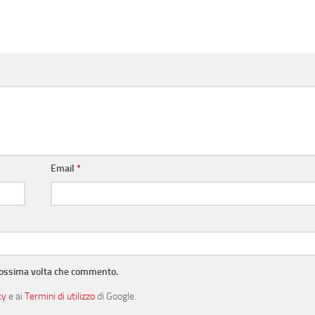
Email
*
prossima volta che commento.
cy
e ai
Termini di utilizzo
di Google.