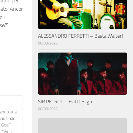
 anno per
rato. Ancor
oli
sei”
ALESSANDRO FERRETTI – Basta Walter!
06/08/2026
SIR PETROL – Evil Design
06/08/2026
idendo una
Manu Chao
 Goal",
 "Vinile"