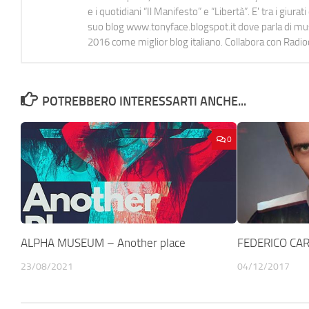
e i quotidiani “Il Manifesto” e “Libertà”. E' tra i gi
suo blog www.tonyface.blogspot.it dove parla di music
2016 come miglior blog italiano. Collabora con Radi
POTREBBERO INTERESSARTI ANCHE...
0
ALPHA MUSEUM – Another place
FEDERICO CAR
23/08/2021
04/12/2017