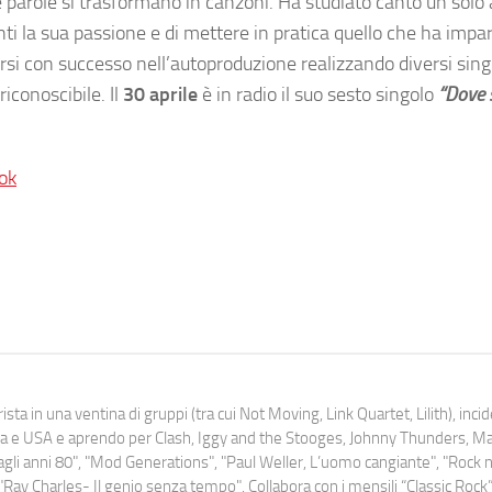
ue parole si trasformano in canzoni. Ha studiato canto un solo
i la sua passione e di mettere in pratica quello che ha impa
arsi con successo nell’autoproduzione realizzando diversi sing
iconoscibile. Il
30 aprile
è in radio il suo sesto singolo
“Dove 
ok
ista in una ventina di gruppi (tra cui Not Moving, Link Quartet, Lilith), inc
uropa e USA e aprendo per Clash, Iggy and the Stooges, Johnny Thunders, 
o dagli anni 80", "Mod Generations", "Paul Weller, L’uomo cangiante", "Rock n
Ray Charles- Il genio senza tempo". Collabora con i mensili “Classic Rock”,