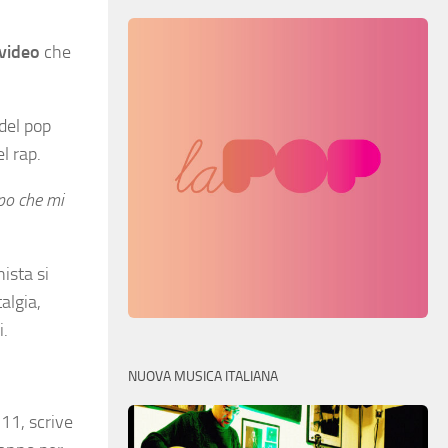
 video
che
 del pop
l rap.
o che mi
ista si
algia,
i.
NUOVA MUSICA ITALIANA
11, scrive