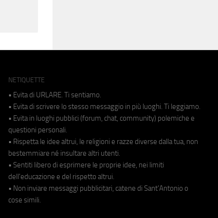
NETIQUETTE
• Evita di URLARE. Ti sentiamo.
• Evita di scrivere lo stesso messaggio in più luoghi. Ti leggiamo.
• Evita in luoghi pubblici (forum, chat, community) polemiche e
questioni personali.
• Rispetta le idee altrui, le religioni e razze diverse dalla tua, non
bestemmiare né insultare altri utenti.
• Sentiti libero di esprimere le proprie idee, nei limiti
dell'educazione e del rispetto altrui.
• Non inviare messaggi pubblicitari, catene di Sant'Antonio o
cose simili.