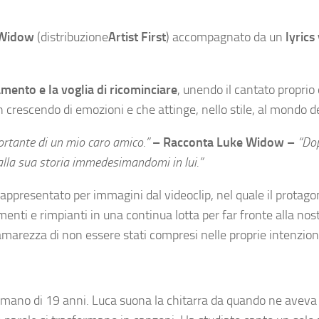
 Widow
(distribuzione
Artist First
) accompagnato da un
lyrics
samento e la voglia di ricominciare
, unendo il cantato proprio
un crescendo di emozioni e che attinge, nello stile, al mondo de
portante di un mio caro amico.”
– Racconta Luke Widow –
“Dop
alla sua storia immedesimandomi in lui.”
appresentato per immagini dal videoclip, nel quale il protagon
enti e rimpianti in una continua lotta per far fronte alla nost
amarezza di non essere stati compresi nelle proprie intenzion
romano di 19 anni. Luca suona la chitarra da quando ne aveva 