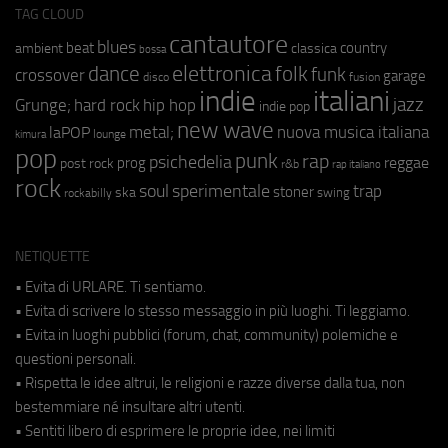
TAG CLOUD
cantautore
blues
beat
country
ambient
classica
bossa
elettronica
dance
folk
funk
crossover
garage
fusion
disco
indie
italiani
jazz
hip hop
Grunge;
hard rock
indie pop
new wave
metal;
nuova musica italiana
laPOP
lounge
kimura
pop
punk
rap
psichedelia
reggae
prog
post rock
r&b
rap italiano
rock
soul
sperimentale
trap
stoner
ska
swing
rockabilly
NETIQUETTE
• Evita di URLARE. Ti sentiamo.
• Evita di scrivere lo stesso messaggio in più luoghi. Ti leggiamo.
• Evita in luoghi pubblici (forum, chat, community) polemiche e
questioni personali.
• Rispetta le idee altrui, le religioni e razze diverse dalla tua, non
bestemmiare né insultare altri utenti.
• Sentiti libero di esprimere le proprie idee, nei limiti