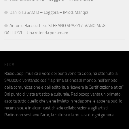
Danilo
su
SAM D – Leggera – (Prod. Manqc)
Antonio Bacciocchi
su
STEFANO SPAZZI / IVANO MAGI
GALLUZZI – Una rotonda per amare
ETICA
RadioCoop, musica e voce dei punti vendita Coop, ha ottenuto la
SA8000
diventando così "la prima azienda al mondo, nell'ambito
della comunicazione e dell'editoria, a ricevere la Certificazione etica".
Dal punto di vista artistico e culturale, Radiocoop vanta un primato:
ascolta tutto quello che viene inviato in redazione, e appena può, lo
recensisce, e in alcuni casi, chiede collaborazione agli artisti.
Radiocoop sostiene l'arte, la cultura e la musica di ogni genere.