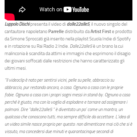
Luppolo Dischi
presenta il video di
dalle22alle5
, il nuovo singolo del
cantautore napoletano
Parrelle
distribuito da
Artist First
e prodotto
da Simone Sproccati già inserito nella playlist Scuola Indie di Spotify
e in rotazione su Rai Radio 2 Indie.
Dalle22alle5
è un brano la cui
malinconia è scandita da attimi e immagini che esprimono il disagio
dei giovani soffocati dalle restrizioni che hanno caratterizzato gli
ultimi mesi.
“Il videoclip è nato per sentirsi vicini, pelle su pelle, abbraccio su
abbraccio, pur restando ancora, a casa. Ognuno a casa con le proprie
fobie. Ognuno a casa con i propri sogni messi in stand-by. Ognuno a casa
perché è giusto, ma con la voglia di esplodere e tornare ad ossigenare i
polmoni. Dire “dalle22alle5 “ è diventato un po’ come un mantra, un
qualcosa che conoscono tutti, ma sempre difficile da accettare. L’idea di
un video simile nasce proprio per questo: non dimenticare mai ciò che si è
vissuto, ma concedersi due minuti e quarantacinque secondi di