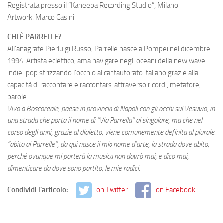
Registrata presso il “Kaneepa Recording Studio”, Milano
Artwork: Marco Casini
CHI È PARRELLE?
All’anagrafe Pierluigi Russo, Parrelle nasce a Pompei nel dicembre
1994. Artista eclettico, ama navigare negli oceani della new wave
indie-pop strizzando l’occhio al cantautorato italiano grazie alla
capacità di raccontare e raccontarsi attraverso ricordi, metafore,
parole.
Vivo a Boscoreale, paese in provincia di Napoli con gli occhi sul Vesuvio, in
una strada che porta il nome di “Via Parrella” al singolare, ma che nel
corso degli anni, grazie al dialetto, viene comunemente definita al plurale:
“abito ai Parrelle”; da qui nasce il mio nome d’arte, la strada dove abito,
perché ovunque mi porterà la musica non dovrò mai, e dico mai,
dimenticare da dove sono partito, le mie radici.
Condividi l'articolo:
on Twitter
on Facebook