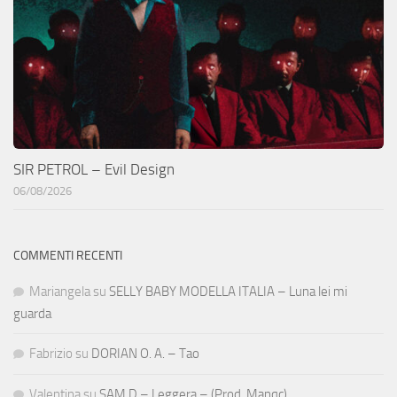
SIR PETROL – Evil Design
06/08/2026
COMMENTI RECENTI
Mariangela
su
SELLY BABY MODELLA ITALIA – Luna lei mi
guarda
Fabrizio
su
DORIAN O. A. – Tao
Valentina
su
SAM D – Leggera – (Prod. Manqc)