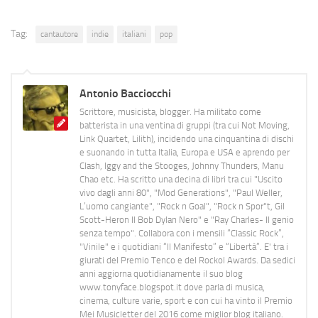
Tag:
cantautore
indie
italiani
pop
Antonio Bacciocchi
Scrittore, musicista, blogger. Ha militato come
batterista in una ventina di gruppi (tra cui Not Moving,
Link Quartet, Lilith), incidendo una cinquantina di dischi
e suonando in tutta Italia, Europa e USA e aprendo per
Clash, Iggy and the Stooges, Johnny Thunders, Manu
Chao etc. Ha scritto una decina di libri tra cui "Uscito
vivo dagli anni 80", "Mod Generations", "Paul Weller,
L’uomo cangiante", "Rock n Goal", "Rock n Spor"t, Gil
Scott-Heron Il Bob Dylan Nero" e "Ray Charles- Il genio
senza tempo". Collabora con i mensili “Classic Rock”,
"Vinile" e i quotidiani “Il Manifesto” e “Libertà”. E' tra i
giurati del Premio Tenco e del Rockol Awards. Da sedici
anni aggiorna quotidianamente il suo blog
www.tonyface.blogspot.it dove parla di musica,
cinema, culture varie, sport e con cui ha vinto il Premio
Mei Musicletter del 2016 come miglior blog italiano.