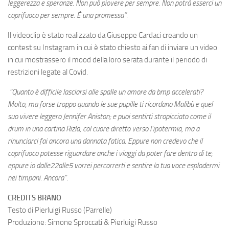
leggerezza e speranze. Non può piovere per sempre. Non potrà esserci un
coprifuoco per sempre. È una promessa”
.
Il videoclip è stato realizzato da Giuseppe Cardaci creando un
contest su Instagram in cui è stato chiesto ai fan di inviare un video
in cui mostrassero il mood della loro serata durante il periodo di
restrizioni legate al Covid.
“Quanto è difficile lasciarsi alle spalle un amore da bmp accelerati?
Molto, ma forse troppo quando le sue pupille ti ricordano Malibù e quel
suo vivere leggero Jennifer Aniston; e puoi sentirti stropicciato come il
drum in una cartina Rizla, col cuore diretto verso l’ipotermia, ma a
rinunciarci fai ancora una dannata fatica. Eppure non credevo che il
coprifuoco potesse riguardare anche i viaggi da poter fare dentro di te;
eppure io dalle22alle5 vorrei percorrerti e sentire la tua voce esplodermi
nei timpani. Ancora”
.
CREDITS BRANO
Testo di Pierluigi Russo (Parrelle)
Produzione: Simone Sproccati & Pierluigi Russo