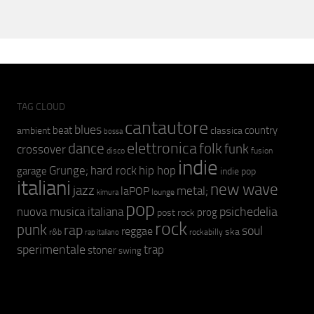
TAG CLOUD
cantautore
blues
beat
country
ambient
classica
bossa
elettronica
dance
folk
funk
crossover
fusion
disco
indie
hip hop
Grunge;
hard rock
garage
indie pop
italiani
new wave
jazz
metal;
laPOP
lounge
kimura
pop
psichedelia
nuova musica italiana
prog
post rock
rock
punk
rap
soul
reggae
ska
r&b
rockabilly
rap italiano
sperimentale
trap
stoner
swing