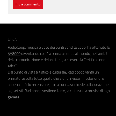
ETICA
RadioCoop, musica e voce dei punti vendita Coop, ha ottenuto la
SA8000
diventando così "la prima azienda al mondo, nell'ambito
della comunicazione e dell'editoria, a ricevere la Certificazione
etica".
Dal punto di vista artistico e culturale, Radiocoop vanta un
primato: ascolta tutto quello che viene inviato in redazione, e
appena può, lo recensisce, e in alcuni casi, chiede collaborazione
agli artisti. Radiocoop sostiene l'arte, la cultura e la musica di ogni
genere.