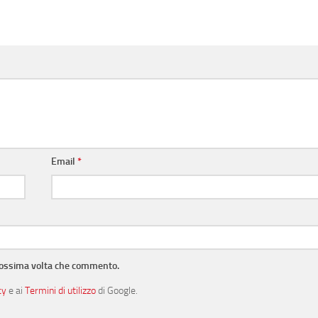
Email
*
prossima volta che commento.
cy
e ai
Termini di utilizzo
di Google.