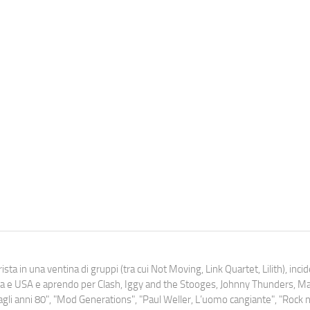
ista in una ventina di gruppi (tra cui Not Moving, Link Quartet, Lilith), inc
uropa e USA e aprendo per Clash, Iggy and the Stooges, Johnny Thunders, 
o dagli anni 80", "Mod Generations", "Paul Weller, L’uomo cangiante", "Rock n