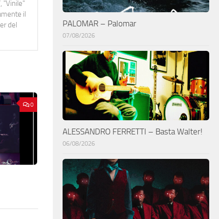
 "Vinile"
namente il
PALOMAR – Palomar
er del
07/08/2026
0
ALESSANDRO FERRETTI – Basta Walter!
06/08/2026