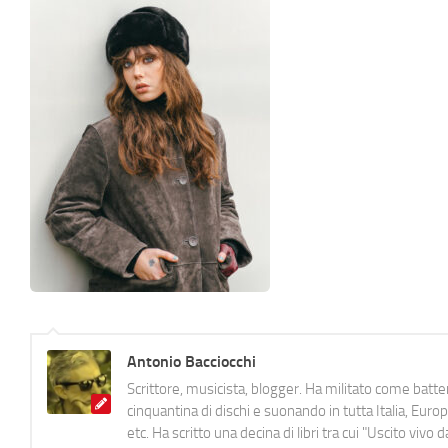
Antonio Bacciocchi
Scrittore, musicista, blogger. Ha militato come batter
cinquantina di dischi e suonando in tutta Italia, E
etc. Ha scritto una decina di libri tra cui "Uscito viv