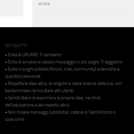
amare
NETIQUETTE
• Evita di URLARE. Ti sentiamo.
• Evita di scrivere lo stesso messaggio in più luoghi. Ti leggiamo.
• Evita in luoghi pubblici (forum, chat, community) polemiche e
questioni personali.
• Rispetta le idee altrui, le religioni e razze diverse dalla tua, non
bestemmiare né insultare altri utenti.
• Sentiti libero di esprimere le proprie idee, nei limiti
dell'educazione e del rispetto altrui.
• Non inviare messaggi pubblicitari, catene di Sant'Antonio o
cose simili.