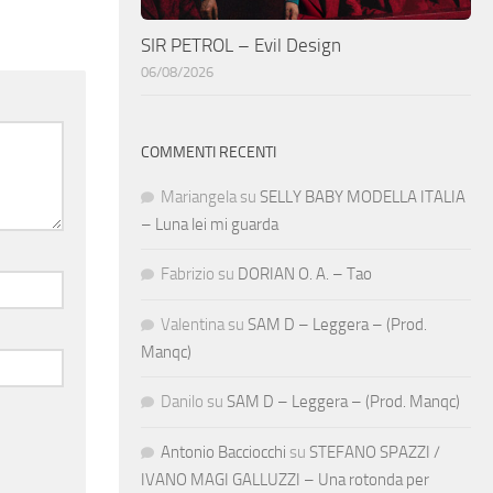
SIR PETROL – Evil Design
06/08/2026
COMMENTI RECENTI
Mariangela
su
SELLY BABY MODELLA ITALIA
– Luna lei mi guarda
Fabrizio
su
DORIAN O. A. – Tao
Valentina
su
SAM D – Leggera – (Prod.
Manqc)
Danilo
su
SAM D – Leggera – (Prod. Manqc)
Antonio Bacciocchi
su
STEFANO SPAZZI /
IVANO MAGI GALLUZZI – Una rotonda per