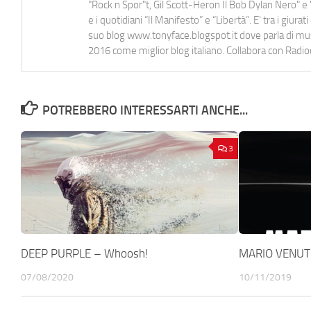
"Rock n Spor"t, Gil Scott-Heron Il Bob Dylan Nero" e "
e i quotidiani “Il Manifesto” e “Libertà”. E' tra i gi
suo blog www.tonyface.blogspot.it dove parla di music
2016 come miglior blog italiano. Collabora con Radi
POTREBBERO INTERESSARTI ANCHE...
3
DEEP PURPLE – Whoosh!
MARIO VENUTI –
07/08/2020
10/11/2019