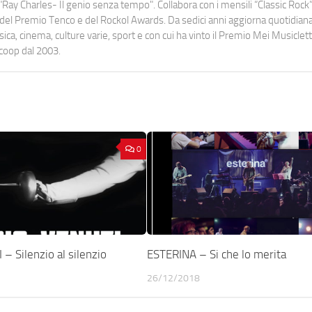
Ray Charles- Il genio senza tempo". Collabora con i mensili “Classic Rock”,
urati del Premio Tenco e del Rockol Awards. Da sedici anni aggiorna quotidia
a, cinema, culture varie, sport e con cui ha vinto il Premio Mei Musiclett
ocoop dal 2003.
0
 Silenzio al silenzio
ESTERINA – Si che lo merita
26/12/2018