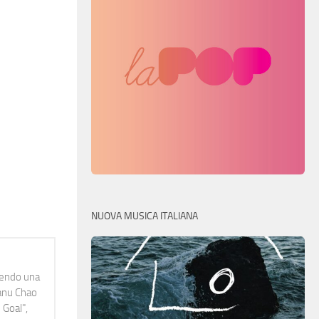
NUOVA MUSICA ITALIANA
idendo una
Manu Chao
 Goal",