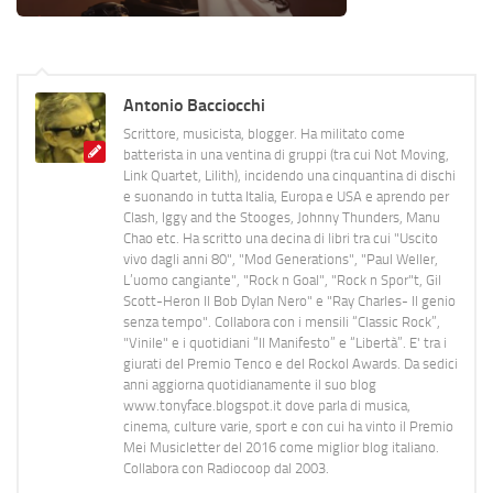
Antonio Bacciocchi
Scrittore, musicista, blogger. Ha militato come
batterista in una ventina di gruppi (tra cui Not Moving,
Link Quartet, Lilith), incidendo una cinquantina di dischi
e suonando in tutta Italia, Europa e USA e aprendo per
Clash, Iggy and the Stooges, Johnny Thunders, Manu
Chao etc. Ha scritto una decina di libri tra cui "Uscito
vivo dagli anni 80", "Mod Generations", "Paul Weller,
L’uomo cangiante", "Rock n Goal", "Rock n Spor"t, Gil
Scott-Heron Il Bob Dylan Nero" e "Ray Charles- Il genio
senza tempo". Collabora con i mensili “Classic Rock”,
"Vinile" e i quotidiani “Il Manifesto” e “Libertà”. E' tra i
giurati del Premio Tenco e del Rockol Awards. Da sedici
anni aggiorna quotidianamente il suo blog
www.tonyface.blogspot.it dove parla di musica,
cinema, culture varie, sport e con cui ha vinto il Premio
Mei Musicletter del 2016 come miglior blog italiano.
Collabora con Radiocoop dal 2003.