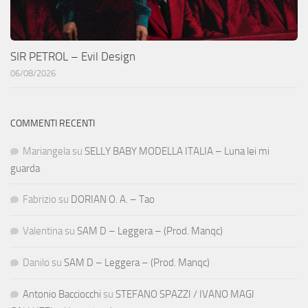
SIR PETROL – Evil Design
06/08/2026
COMMENTI RECENTI
Mariangela
su
SELLY BABY MODELLA ITALIA – Luna lei mi
guarda
Fabrizio
su
DORIAN O. A. – Tao
Valentina
su
SAM D – Leggera – (Prod. Manqc)
Danilo
su
SAM D – Leggera – (Prod. Manqc)
Antonio Bacciocchi
su
STEFANO SPAZZI / IVANO MAGI