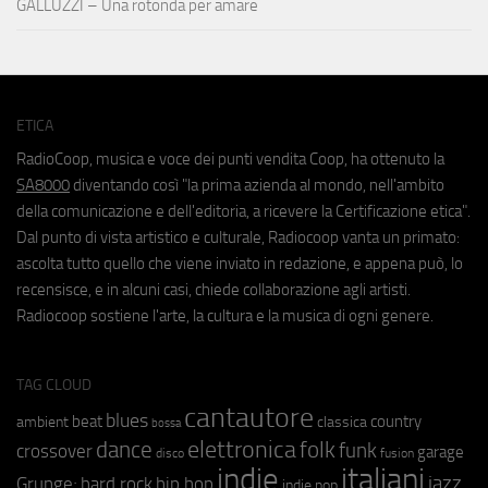
GALLUZZI – Una rotonda per amare
ETICA
RadioCoop, musica e voce dei punti vendita Coop, ha ottenuto la
SA8000
diventando così "la prima azienda al mondo, nell'ambito
della comunicazione e dell'editoria, a ricevere la Certificazione etica".
Dal punto di vista artistico e culturale, Radiocoop vanta un primato:
ascolta tutto quello che viene inviato in redazione, e appena può, lo
recensisce, e in alcuni casi, chiede collaborazione agli artisti.
Radiocoop sostiene l'arte, la cultura e la musica di ogni genere.
TAG CLOUD
cantautore
blues
beat
country
ambient
classica
bossa
elettronica
dance
folk
funk
crossover
garage
fusion
disco
indie
italiani
jazz
hip hop
Grunge;
hard rock
indie pop