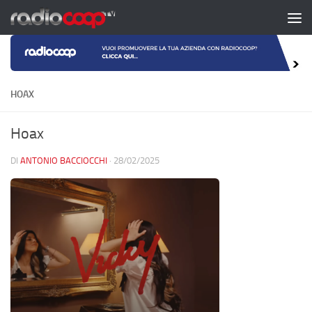
Salta al contenuto
HOAX
Hoax
DI
ANTONIO BACCIOCCHI
·
28/02/2025