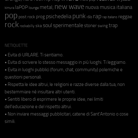
new wave
metal;
nuova musica italiana
laPOP
lounge
kimura
pop
punk
rap
psichedelia
reggae
prog
post rock
r&b
rap italiano
rock
soul
sperimentale
trap
stoner
ska
swing
rockabilly
NETIQUETTE
• Evita di URLARE. Ti sentiamo.
• Evita di scrivere lo stesso messaggio in più luoghi. Ti leggiamo.
• Evita in luoghi pubblici (forum, chat, community) polemiche e
questioni personali.
• Rispetta le idee altrui, le religioni e razze diverse dalla tua, non
bestemmiare né insultare altri utenti.
• Sentiti libero di esprimere le proprie idee, nei limiti
dell'educazione e del rispetto altrui.
• Non inviare messaggi pubblicitari, catene di Sant'Antonio o cose
simili.