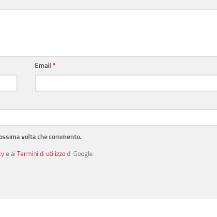
Email
*
prossima volta che commento.
cy
e ai
Termini di utilizzo
di Google.