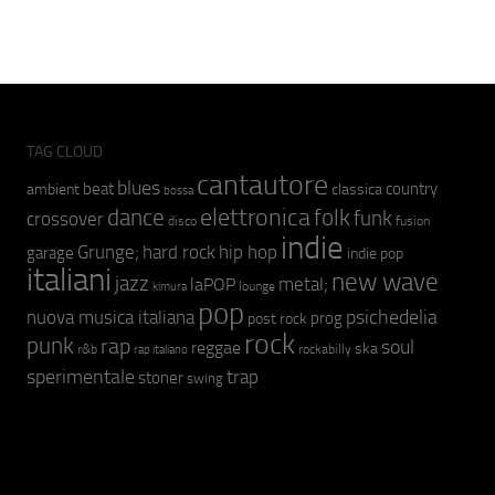
TAG CLOUD
cantautore
blues
beat
country
ambient
classica
bossa
elettronica
dance
folk
funk
crossover
fusion
disco
indie
hip hop
Grunge;
hard rock
garage
indie pop
italiani
new wave
jazz
metal;
laPOP
lounge
kimura
pop
psichedelia
nuova musica italiana
prog
post rock
rock
punk
rap
soul
reggae
ska
r&b
rockabilly
rap italiano
sperimentale
trap
stoner
swing