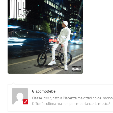
GiacomoDebe
Classe 2002, nato a Piacenza ma cittadino del mondo
Office" e ultima ma non per importanza: la musica!