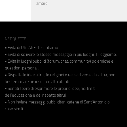
amare
NETIQUETTE
• Evita di URLARE. Ti sentiamo.
• Evita di scrivere lo stesso messaggio in più luoghi. Ti leggiamo.
• Evita in luoghi pubblici (forum, chat, community) polemiche e
questioni personali.
• Rispetta le idee altrui, le religioni e razze diverse dalla tua, non
bestemmiare né insultare altri utenti.
• Sentiti libero di esprimere le proprie idee, nei limiti
dell'educazione e del rispetto altrui.
• Non inviare messaggi pubblicitari, catene di Sant'Antonio o
cose simili.