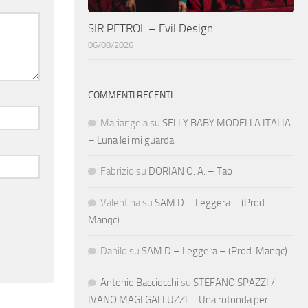
SIR PETROL – Evil Design
06/08/2026
COMMENTI RECENTI
Mariangela
su
SELLY BABY MODELLA ITALIA
– Luna lei mi guarda
Fabrizio
su
DORIAN O. A. – Tao
Valentina
su
SAM D – Leggera – (Prod.
Manqc)
Danilo
su
SAM D – Leggera – (Prod. Manqc)
Antonio Bacciocchi
su
STEFANO SPAZZI /
IVANO MAGI GALLUZZI – Una rotonda per