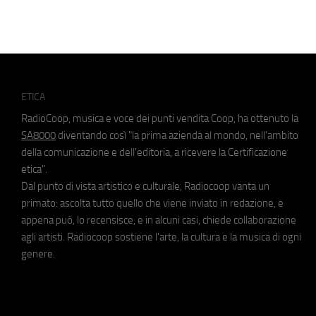
ETICA
RadioCoop, musica e voce dei punti vendita Coop, ha ottenuto la
SA8000
diventando così "la prima azienda al mondo, nell'ambito
della comunicazione e dell'editoria, a ricevere la Certificazione
etica".
Dal punto di vista artistico e culturale, Radiocoop vanta un
primato: ascolta tutto quello che viene inviato in redazione, e
appena può, lo recensisce, e in alcuni casi, chiede collaborazione
agli artisti. Radiocoop sostiene l'arte, la cultura e la musica di ogni
genere.