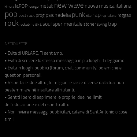
new wave
metal;
nuova musica italiana
laPOP
lounge
kimura
pop
punk
rap
psichedelia
reggae
prog
post rock
r&b
rap italiano
rock
soul
sperimentale
trap
stoner
ska
swing
rockabilly
NETIQUETTE
• Evita di URLARE. Ti sentiamo.
• Evita di scrivere lo stesso messaggio in più luoghi. Ti leggiamo.
• Evita in luoghi pubblici (forum, chat, community) polemiche e
questioni personali.
• Rispetta le idee altrui, le religioni e razze diverse dalla tua, non
bestemmiare né insultare altri utenti.
• Sentiti libero di esprimere le proprie idee, nei limiti
dell'educazione e del rispetto altrui.
• Non inviare messaggi pubblicitari, catene di Sant'Antonio o cose
simili.