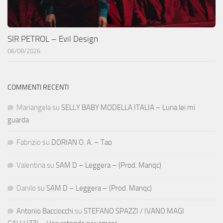
SIR PETROL – Evil Design
06/08/2026
COMMENTI RECENTI
Mariangela
su
SELLY BABY MODELLA ITALIA – Luna lei mi
guarda
Fabrizio
su
DORIAN O. A. – Tao
Valentina
su
SAM D – Leggera – (Prod. Manqc)
Danilo
su
SAM D – Leggera – (Prod. Manqc)
Antonio Bacciocchi
su
STEFANO SPAZZI / IVANO MAGI