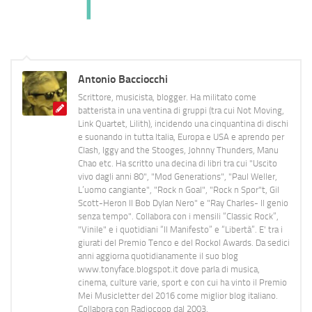
Antonio Bacciocchi
Scrittore, musicista, blogger. Ha militato come
batterista in una ventina di gruppi (tra cui Not Moving,
Link Quartet, Lilith), incidendo una cinquantina di dischi
e suonando in tutta Italia, Europa e USA e aprendo per
Clash, Iggy and the Stooges, Johnny Thunders, Manu
Chao etc. Ha scritto una decina di libri tra cui "Uscito
vivo dagli anni 80", "Mod Generations", "Paul Weller,
L’uomo cangiante", "Rock n Goal", "Rock n Spor"t, Gil
Scott-Heron Il Bob Dylan Nero" e "Ray Charles- Il genio
senza tempo". Collabora con i mensili “Classic Rock”,
"Vinile" e i quotidiani “Il Manifesto” e “Libertà”. E' tra i
giurati del Premio Tenco e del Rockol Awards. Da sedici
anni aggiorna quotidianamente il suo blog
www.tonyface.blogspot.it dove parla di musica,
cinema, culture varie, sport e con cui ha vinto il Premio
Mei Musicletter del 2016 come miglior blog italiano.
Collabora con Radiocoop dal 2003.