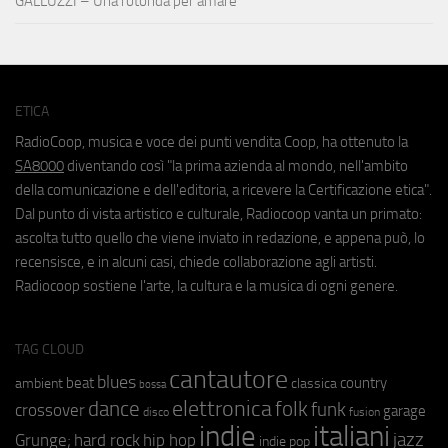
GALLUZZI – Una rotonda per amare
ETICA
RadioCoop, musica e voce dei punti vendita Coop, ha ottenuto la
SA8000
diventando così "la prima azienda al mondo, nell'ambito
della comunicazione e dell'editoria, a ricevere la Certificazione etica".
Dal punto di vista artistico e culturale, Radiocoop vanta un primato:
ascolta tutto quello che viene inviato in redazione, e appena può, lo
recensisce, e in alcuni casi, chiede collaborazione agli artisti.
Radiocoop sostiene l'arte, la cultura e la musica di ogni genere.
TAG CLOUD
cantautore
blues
beat
country
ambient
classica
bossa
elettronica
dance
folk
funk
crossover
garage
fusion
disco
indie
italiani
jazz
hip hop
Grunge;
hard rock
indie pop