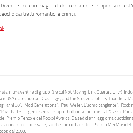
 River – scorre immagini di dolore e amore. Proprio su quest’
eoclip dai tratti romantici e onirici.
ok
ista in una ventina di gruppi (tra cui Not Moving, Link Quartet, Lilith), inc
uropa e USA e aprendo per Clash, Iggy and the Stooges, Johnny Thunders, 
o dagli anni 80", "Mod Generations", "Paul Weller, L’uomo cangiante", "Rock n
Ray Charles- Il genio senza tempo". Collabora con i mensili “Classic Rock”,
urati del Premio Tenco e del Rockol Awards. Da sedici anni aggiorna quotidia
a, cinema, culture varie, sport e con cui ha vinto il Premio Mei Musiclett
ocoop dal 2003.