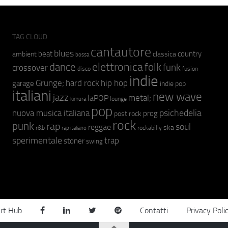
TAG CLOUD
cantautore
blues
beat
country
ambient
classica
bossa
elettronica
dance
folk
funk
crossover
fusion
disco
indie
hip hop
Grunge;
hard rock
garage
indie pop
italiani
new wave
jazz
metal;
laPOP
lounge
kimura
pop
psichedelia
nuova musica italiana
prog
post rock
rock
punk
rap
soul
reggae
ska
r&b
rockabilly
rap italiano
sperimentale
trap
stoner
swing
rt Hub
Contatti
Privacy Poli