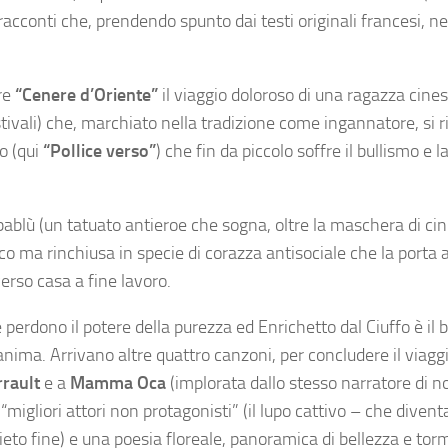
i racconti che, prendendo spunto dai testi originali francesi, ne
re
“Cenere d’Oriente”
il viaggio doloroso di una ragazza cines
tivali) che, marchiato nella tradizione come ingannatore, si r
o (qui
“Pollice verso”
) che fin da piccolo soffre il bullismo e l
ablù (un tatuato antieroe che sogna, oltre la maschera di ci
co ma rinchiusa in specie di corazza antisociale che la porta 
rso casa a fine lavoro.
 perdono il potere della purezza ed Enrichetto dal Ciuffo è il b
nima. Arrivano altre quattro canzoni, per concludere il viagg
rrault
e a
Mamma Oca
(implorata dallo stesso narratore di n
migliori attori non protagonisti” (il lupo cattivo – che divent
i lieto fine) e una poesia floreale, panoramica di bellezza e tor