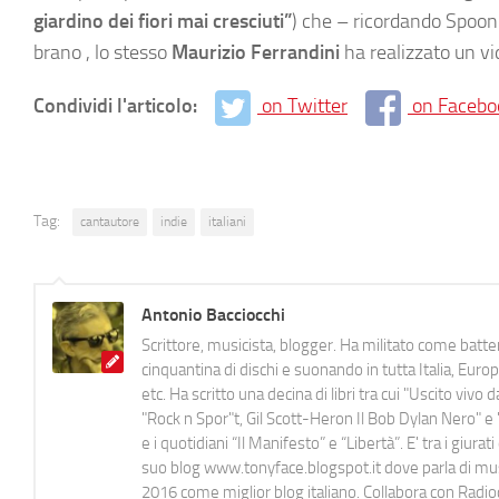
giardino dei fiori mai cresciuti”
) che – ricordando Spoon
brano , lo stesso
Maurizio Ferrandini
ha realizzato un vid
Condividi l'articolo:
on Twitter
on Facebo
Tag:
cantautore
indie
italiani
Antonio Bacciocchi
Scrittore, musicista, blogger. Ha militato come batter
cinquantina di dischi e suonando in tutta Italia, E
etc. Ha scritto una decina di libri tra cui "Uscito viv
"Rock n Spor"t, Gil Scott-Heron Il Bob Dylan Nero" e "
e i quotidiani “Il Manifesto” e “Libertà”. E' tra i gi
suo blog www.tonyface.blogspot.it dove parla di music
2016 come miglior blog italiano. Collabora con Radi