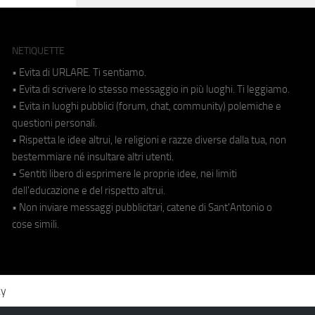
NETIQUETTE
• Evita di URLARE. Ti sentiamo.
• Evita di scrivere lo stesso messaggio in più luoghi. Ti leggiamo.
• Evita in luoghi pubblici (forum, chat, community) polemiche e
questioni personali.
• Rispetta le idee altrui, le religioni e razze diverse dalla tua, non
bestemmiare né insultare altri utenti.
• Sentiti libero di esprimere le proprie idee, nei limiti
dell'educazione e del rispetto altrui.
• Non inviare messaggi pubblicitari, catene di Sant'Antonio o
cose simili.
cy