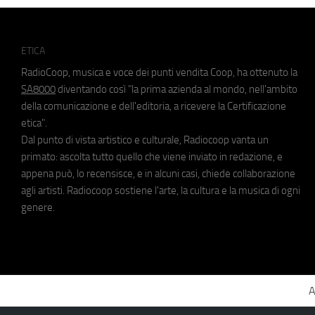
ETICA
RadioCoop, musica e voce dei punti vendita Coop, ha ottenuto la
SA8000
diventando così "la prima azienda al mondo, nell'ambito
della comunicazione e dell'editoria, a ricevere la Certificazione
etica".
Dal punto di vista artistico e culturale, Radiocoop vanta un
primato: ascolta tutto quello che viene inviato in redazione, e
appena può, lo recensisce, e in alcuni casi, chiede collaborazione
agli artisti. Radiocoop sostiene l'arte, la cultura e la musica di ogni
genere.
A