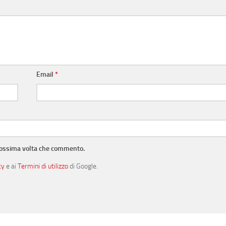
Email
*
prossima volta che commento.
cy
e ai
Termini di utilizzo
di Google.