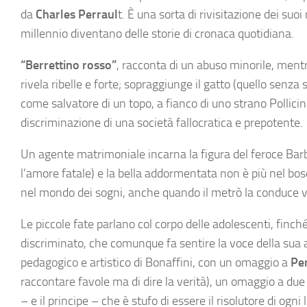
da
Charles Perraul
t. È una sorta di rivisitazione dei suo
millennio diventano delle storie di cronaca quotidiana.
“Berrettino rosso”
, racconta di un abuso minorile, ment
rivela ribelle e forte; sopraggiunge il gatto
(quello senza s
come salvatore di un topo, a fianco di uno strano Pollicin
discriminazione di una società fallocratica e prepotente.
Un agente matrimoniale incarna la figura del feroce Barb
l’amore fatale) e la bella addormentata non è più nel bos
nel mondo dei sogni, anche quando il metrò la conduce ve
Le piccole fate parlano col corpo delle adolescenti, finché
discriminato, che comunque fa sentire la voce della sua a
pedagogico e artistico di Bonaffini, con un omaggio a
Pe
raccontare favole ma di dire la verità), un omaggio a due “
– e il principe – che è stufo di essere il risolutore di ogn