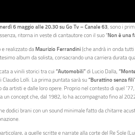
nerdì 6 maggio alle 20.30 su Go Tv – Canale 63
, sono i prim
senza, ritorna in veste di cantautore con il suo “
Non è una f
o e realizzato da
Maurizio Ferrandini
(che andrà in onda tutti
ntesimo album da solista, consacrando una carriera durata qu
cata a vinili storici tra cui
“Automobili”
di Lucio Dalla,
“Monte
i Claudio Lolli. La prima puntata sarà su
“Burattino senza fili
 artisti e dalle loro opere. Proprio nel contesto di quel ’77
re a un concept che, dal 1982, lo ha accompagnato fino al 202
ene dodici brani con un sound minimale fatto da chitarre acus
tonazione.
 particolare, a quelle scritte e narrate alla corte del Re Sole (Lu