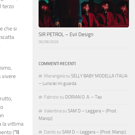
l terzo
e che si
SIR PETROL – Evil Design
iscatta
06/08/2026
a
COMMENTI RECENTI
nismo,
a vivere
Mariangela
su
SELLY BABY MODELLA ITALIA
– Luna lei mi guarda
Fabrizio
su
DORIAN O. A. – Tao
rutto,
io
Valentina
su
SAM D – Leggera – (Prod.
on
Manqc)
a la vittima
mento (
“Il
Danilo
su
SAM D – Leggera – (Prod. Manqc)