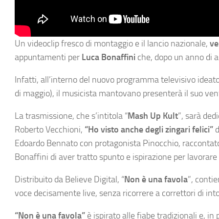
Un videoclip fresco di montaggio e il lancio nazionale,
ve
appuntamenti per
Luca Bonaffini
che, dopo un anno di as
Infatti, all’interno del nuovo programma televisivo ideat
di maggio), il musicista mantovano presenterà il suo ve
La trasmissione, che s’intitola “
Mash Up Kult
”, sarà dedi
Roberto Vecchioni,
“Ho visto anche degli zingari felici”
d
Edoardo Bennato con protagonista Pinocchio, raccontato da
Bonaffini di aver tratto spunto e ispirazione per lavora
Distribuito da Believe Digital, “
Non è una favola
”, conti
voce decisamente live, senza ricorrere a correttori di in
“Non è una favola”
è ispirato alle fiabe tradizionali e, in