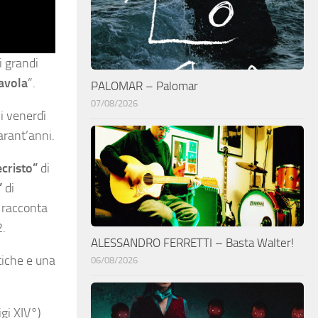
i grandi
avola
”.
PALOMAR – Palomar
07/08/2026
 i venerdì
arant’anni.
cristo”
di
”
di
, racconta
2.
ALESSANDRO FERRETTI – Basta Walter!
tiche e una
06/08/2026
igi XIV°)