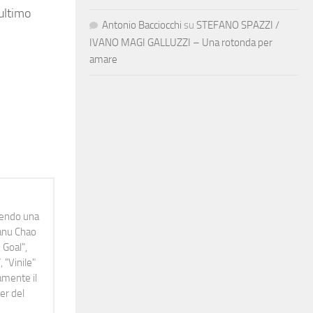
ultimo
Antonio Bacciocchi
su
STEFANO SPAZZI /
IVANO MAGI GALLUZZI – Una rotonda per
amare
idendo una
Manu Chao
 Goal",
 "Vinile"
namente il
er del