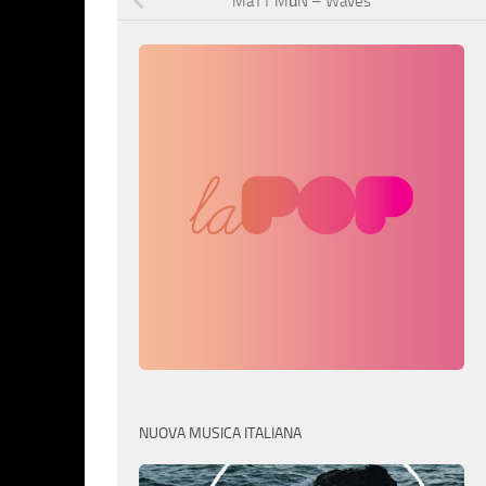
MåTT MūN – Waves
NUOVA MUSICA ITALIANA