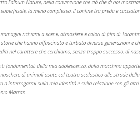
tutto l’album Nature, nella convinzione che ciò che di noi mostri
 superficiale, la meno complessa. Il confine tra preda e cacciator
immagini richiami a scene, atmosfere e colori di film di Tarant
, storie che hanno affascinato e turbato diverse generazioni e c
nediti nel carattere che cerchiamo, senza troppo successo, di nas
menti fondamentali della mia adolescenza, dalla macchina appart
aschere di animali usate col teatro scolastico alle strade della
 a interrogarmi sulla mia identità e sulla relazione con gli altri
onio Marras.