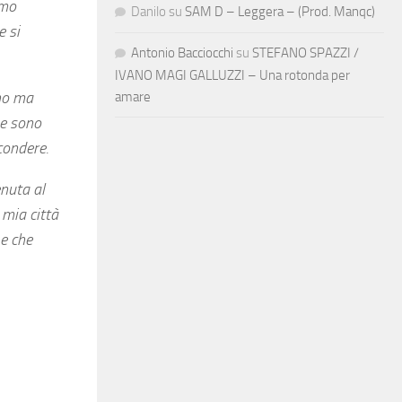
amo
Danilo
su
SAM D – Leggera – (Prod. Manqc)
e si
Antonio Bacciocchi
su
STEFANO SPAZZI /
IVANO MAGI GALLUZZI – Una rotonda per
ino ma
amare
he sono
condere.
enuta al
 mia città
 e che