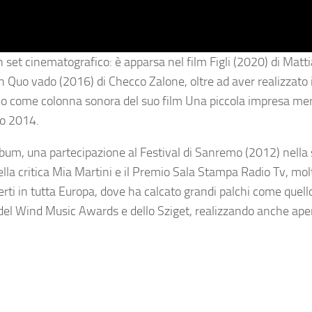
n set cinematografico: è apparsa nel film Figli (2020) di Matti
 Quo vado (2016) di Checco Zalone, oltre ad aver realizzato 
eo come colonna sonora del suo film Una piccola impresa mer
lo 2014.
i album, una partecipazione al Festival di Sanremo (2012) nella
della critica Mia Martini e il Premio Sala Stampa Radio Tv, mo
certi in tutta Europa, dove ha calcato grandi palchi come quell
del Wind Music Awards e dello Sziget, realizzando anche ape