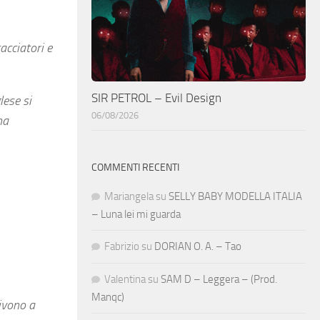
acciatori e
SIR PETROL – Evil Design
lese si
06/08/2026
ma
COMMENTI RECENTI
Mariangela
su
SELLY BABY MODELLA ITALIA
– Luna lei mi guarda
Fabrizio
su
DORIAN O. A. – Tao
Valentina
su
SAM D – Leggera – (Prod.
Manqc)
vivono a