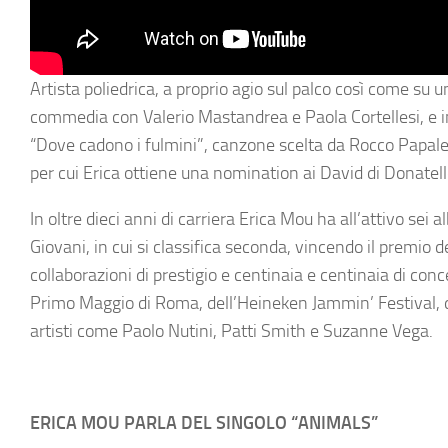
Artista poliedrica, a proprio agio sul palco così come su u
commedia con Valerio Mastandrea e Paola Cortellesi, e in
“Dove cadono i fulmini”, canzone scelta da Rocco Papal
per cui Erica ottiene una nomination ai David di Donatel
In oltre dieci anni di carriera Erica Mou ha all’attivo se
Giovani, in cui si classifica seconda, vincendo il premio 
collaborazioni di prestigio e centinaia e centinaia di con
Primo Maggio di Roma, dell’Heineken Jammin’ Festival, 
artisti come Paolo Nutini, Patti Smith e Suzanne Vega.
ERICA MOU PARLA DEL SINGOLO “ANIMALS”