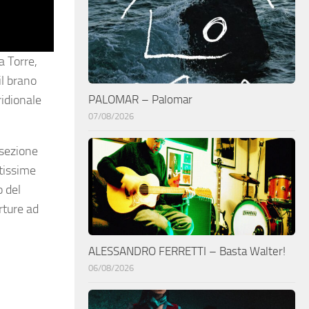
a Torre,
il brano
PALOMAR – Palomar
idionale
07/08/2026
 sezione
ltissime
o del
rture ad
ALESSANDRO FERRETTI – Basta Walter!
06/08/2026