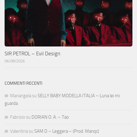
SIR PETROL – Evil Design
06/08/2026
COMMENTI RECENTI
Mariangela
su
SELLY BABY MODELLA ITALIA – Luna lei mi
guarda
Fabrizio
su
DORIAN O. A. – Tao
Valentina
su
SAM D – Leggera – (Prod. Manqc)