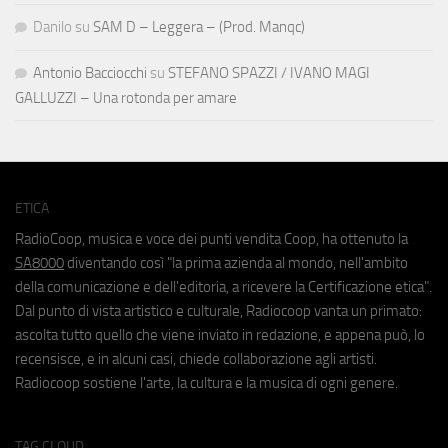
Danilo
su
SAM D – Leggera – (Prod. Manqc)
Antonio Bacciocchi
su
STEFANO SPAZZI / IVANO MAGI
GALLUZZI – Una rotonda per amare
ETICA
RadioCoop, musica e voce dei punti vendita Coop, ha ottenuto la
SA8000
diventando così "la prima azienda al mondo, nell'ambito
della comunicazione e dell'editoria, a ricevere la Certificazione etica".
Dal punto di vista artistico e culturale, Radiocoop vanta un primato:
ascolta tutto quello che viene inviato in redazione, e appena può, lo
recensisce, e in alcuni casi, chiede collaborazione agli artisti.
Radiocoop sostiene l'arte, la cultura e la musica di ogni genere.
TAG CLOUD