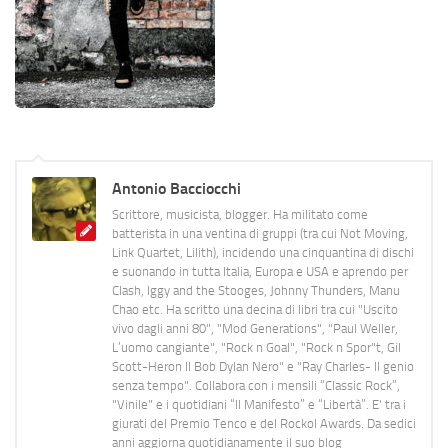
Antonio Bacciocchi
Scrittore, musicista, blogger. Ha militato come
batterista in una ventina di gruppi (tra cui Not Moving,
Link Quartet, Lilith), incidendo una cinquantina di dischi
e suonando in tutta Italia, Europa e USA e aprendo per
Clash, Iggy and the Stooges, Johnny Thunders, Manu
Chao etc. Ha scritto una decina di libri tra cui "Uscito
vivo dagli anni 80", "Mod Generations", "Paul Weller,
L’uomo cangiante", "Rock n Goal", "Rock n Spor"t, Gil
Scott-Heron Il Bob Dylan Nero" e "Ray Charles- Il genio
senza tempo". Collabora con i mensili “Classic Rock”,
"Vinile" e i quotidiani “Il Manifesto” e “Libertà”. E' tra i
giurati del Premio Tenco e del Rockol Awards. Da sedici
anni aggiorna quotidianamente il suo blog