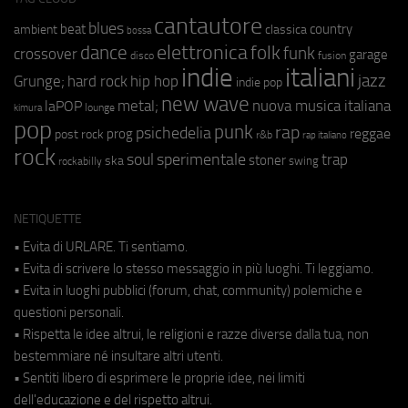
cantautore
blues
beat
country
ambient
classica
bossa
elettronica
dance
folk
funk
crossover
garage
fusion
disco
indie
italiani
jazz
hip hop
Grunge;
hard rock
indie pop
new wave
metal;
nuova musica italiana
laPOP
lounge
kimura
pop
punk
rap
psichedelia
reggae
prog
post rock
r&b
rap italiano
rock
soul
sperimentale
trap
stoner
ska
swing
rockabilly
NETIQUETTE
• Evita di URLARE. Ti sentiamo.
• Evita di scrivere lo stesso messaggio in più luoghi. Ti leggiamo.
• Evita in luoghi pubblici (forum, chat, community) polemiche e
questioni personali.
• Rispetta le idee altrui, le religioni e razze diverse dalla tua, non
bestemmiare né insultare altri utenti.
• Sentiti libero di esprimere le proprie idee, nei limiti
dell'educazione e del rispetto altrui.