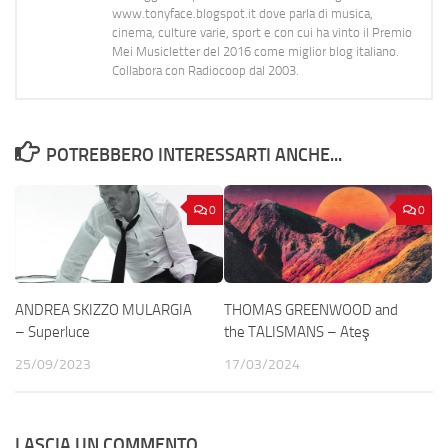
www.tonyface.blogspot.it dove parla di musica,
cinema, culture varie, sport e con cui ha vinto il Premio
Mei Musicletter del 2016 come miglior blog italiano.
Collabora con Radiocoop dal 2003.
POTREBBERO INTERESSARTI ANCHE...
0
0
ANDREA SKIZZO MULARGIA
THOMAS GREENWOOD and
– Superluce
the TALISMANS – Ateş
25/09/2023
17/03/2024
LASCIA UN COMMENTO