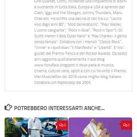
Link Quartet, Lilith), incidendo una cinquantina di dischi
e suonando in tutta Italia, Europa e USA e aprendo per
Clash, Iggy and the Stooges, Johnny Thunders, Manu
Chao etc. Ha scritto una decina di libri tra cui "Uscito
vivo dagli anni 80", "Mod Generations", "Paul Weller,
L’uomo cangiante", "Rock n Goal", "Rock n Spor"t, Gil
Scott-Heron Il Bob Dylan Nero" e "Ray Charles- Il genio
senza tempo". Collabora con i mensili “Classic Rock”,
"Vinile" e i quotidiani “Il Manifesto” e “Libertà”. E' tra i
giurati del Premio Tenco e del Rockol Awards. Da sedici
anni aggiorna quotidianamente il suo blog
www.tonyface.blogspot.it dove parla di musica,
cinema, culture varie, sport e con cui ha vinto il Premio
Mei Musicletter del 2016 come miglior blog italiano.
Collabora con Radiocoop dal 2003.
POTREBBERO INTERESSARTI ANCHE...
0
0