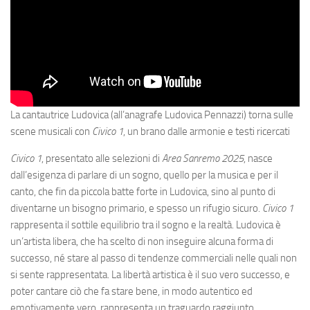
La cantautrice Ludovica (all’anagrafe Ludovica Pennazzi) torna sulle
scene musicali con
Civico 1
, un brano dalle armonie e testi ricercati
Civico 1
, presentato alle selezioni di
Area Sanremo 2025
, nasce
dall’esigenza di parlare di un sogno, quello per la musica e per il
canto, che fin da piccola batte forte in Ludovica, sino al punto di
diventarne un bisogno primario, e spesso un rifugio sicuro.
Civico 1
rappresenta il sottile equilibrio tra il sogno e la realtà. Ludovica è
un’artista libera, che ha scelto di non inseguire alcuna forma di
successo, né stare al passo di tendenze commerciali nelle quali non
si sente rappresentata. La libertà artistica è il suo vero successo, e
poter cantare ciò che fa stare bene, in modo autentico ed
emotivamente vero, rappresenta un traguardo raggiunto.