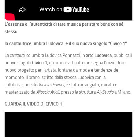
L’essenza e l’autenticità di fare musica per stare bene con sé
stessi:
la cantautrice umbra Ludovica e il suo nuovo singolo “Civico 1”
La cantautrice umbra Ludovica Pennazzi, in arte
Ludovica
, pubblica il
nuovo singolo
Civico 1
, un brano raffinato che segna l’inizio di un
nuovo progetto per l’artista, lontana da mode e tendenze del
momento. Il brano, scritto dalla stessa Ludovica con la
collaborazione di
Daniele Piovani
, è stato arrangiato, mixato e
masterizzato da
Alioscia Arioli
, presso la struttura
AlyStudio
a Milano.
GUARDA IL VIDEO DI CIVICO 1