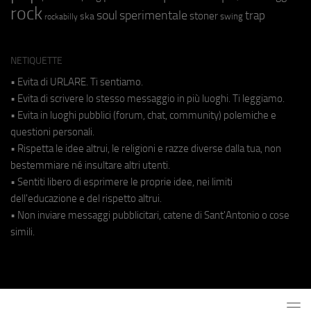
rock
soul
sperimentale
trap
stoner
ska
swing
rockabilly
NETIQUETTE
• Evita di URLARE. Ti sentiamo.
• Evita di scrivere lo stesso messaggio in più luoghi. Ti leggiamo.
• Evita in luoghi pubblici (forum, chat, community) polemiche e
questioni personali.
• Rispetta le idee altrui, le religioni e razze diverse dalla tua, non
bestemmiare né insultare altri utenti.
• Sentiti libero di esprimere le proprie idee, nei limiti
dell'educazione e del rispetto altrui.
• Non inviare messaggi pubblicitari, catene di Sant'Antonio o cose
simili.