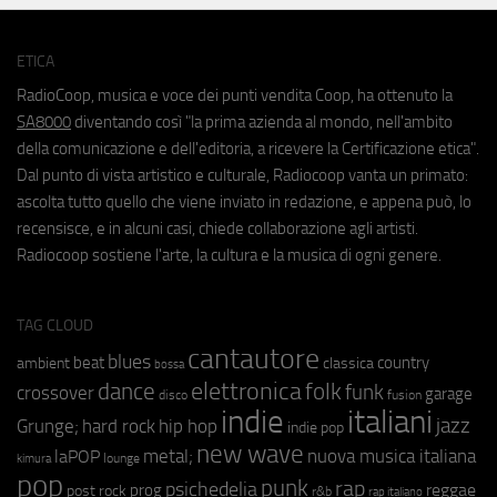
ETICA
RadioCoop, musica e voce dei punti vendita Coop, ha ottenuto la
SA8000
diventando così "la prima azienda al mondo, nell'ambito
della comunicazione e dell'editoria, a ricevere la Certificazione etica".
Dal punto di vista artistico e culturale, Radiocoop vanta un primato:
ascolta tutto quello che viene inviato in redazione, e appena può, lo
recensisce, e in alcuni casi, chiede collaborazione agli artisti.
Radiocoop sostiene l'arte, la cultura e la musica di ogni genere.
TAG CLOUD
cantautore
blues
beat
country
ambient
classica
bossa
elettronica
dance
folk
funk
crossover
garage
fusion
disco
indie
italiani
jazz
hip hop
Grunge;
hard rock
indie pop
new wave
metal;
nuova musica italiana
laPOP
lounge
kimura
pop
punk
rap
psichedelia
reggae
prog
post rock
r&b
rap italiano