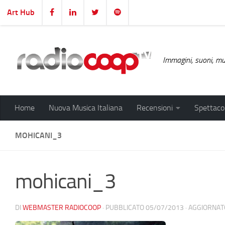
Art Hub
Salta al contenuto
Immagini, suoni, mus
Home
Nuova Musica Italiana
Recensioni
Spettacol
MOHICANI_3
mohicani_3
DI
WEBMASTER RADIOCOOP
· PUBBLICATO
05/07/2013
· AGGIORNA