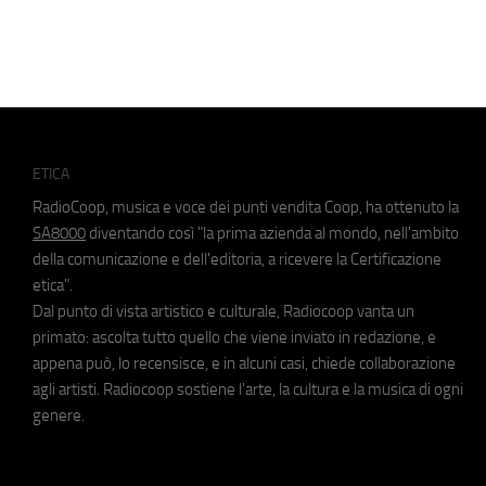
ETICA
RadioCoop, musica e voce dei punti vendita Coop, ha ottenuto la
SA8000
diventando così "la prima azienda al mondo, nell'ambito
della comunicazione e dell'editoria, a ricevere la Certificazione
etica".
Dal punto di vista artistico e culturale, Radiocoop vanta un
primato: ascolta tutto quello che viene inviato in redazione, e
appena può, lo recensisce, e in alcuni casi, chiede collaborazione
agli artisti. Radiocoop sostiene l'arte, la cultura e la musica di ogni
genere.