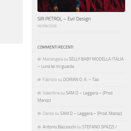
SIR PETROL – Evil Design
06/08/2026
COMMENTI RECENTI
Mariangela
su
SELLY BABY MODELLA ITALIA
– Luna lei mi guarda
Fabrizio
su
DORIAN O. A. – Tao
Valentina
su
SAM D – Leggera – (Prod.
Manqc)
Danilo
su
SAM D – Leggera – (Prod. Manqc)
Antonio Bacciocchi
su
STEFANO SPAZZI /