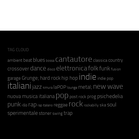
TAG CLOUD
cantautore
blues
beat
country
ambient
classica
bossa
elettronica
dance
folk
funk
crossover
fusion
disco
indie
hip hop
Grunge;
hard rock
garage
indie pop
italiani
new wave
jazz
metal;
laPOP
lounge
kimura
pop
psichedelia
nuova musica italiana
prog
post rock
rock
punk
rap
soul
reggae
ska
r&b
rockabilly
rap italiano
sperimentale
trap
stoner
swing