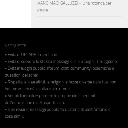
IVANO MAGI GALLUZZI – Una rotonda per
amare
NETIQUETTE
• Evita di URLARE. Ti sentiamo.
• Evita di scrivere lo stesso messaggio in più luoghi. Ti leggiamo.
• Evita in luoghi pubblici (forum, chat, community) polemiche e
questioni personali.
• Rispetta le idee altrui, le religioni e razze diverse dalla tua, non
bestemmiare né insultare altri utenti.
• Sentiti libero di esprimere le proprie idee, nei limiti
dell'educazione e del rispetto altrui.
• Non inviare messaggi pubblicitari, catene di Sant'Antonio o
cose simili.