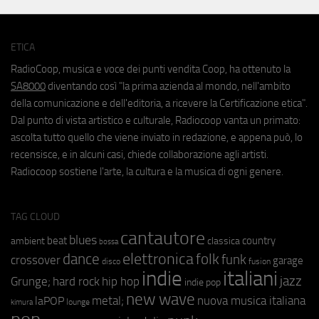
ETICA
RadioCoop, musica e voce dei punti vendita Coop, ha ottenuto la
SA8000
diventando così "la prima azienda al mondo, nell'ambito
della comunicazione e dell'editoria, a ricevere la Certificazione etica".
Dal punto di vista artistico e culturale, Radiocoop vanta un primato:
ascolta tutto quello che viene inviato in redazione, e appena può, lo
recensisce, e in alcuni casi, chiede collaborazione agli artisti.
Radiocoop sostiene l'arte, la cultura e la musica di ogni genere.
TAG CLOUD
cantautore
blues
beat
country
ambient
classica
bossa
elettronica
dance
folk
funk
crossover
garage
fusion
disco
indie
italiani
jazz
hip hop
Grunge;
hard rock
indie pop
new wave
metal;
nuova musica italiana
laPOP
lounge
kimura