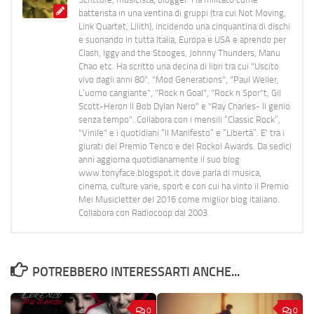
batterista in una ventina di gruppi (tra cui Not Moving,
Link Quartet, Lilith), incidendo una cinquantina di dischi
e suonando in tutta Italia, Europa e USA e aprendo per
Clash, Iggy and the Stooges, Johnny Thunders, Manu
Chao etc. Ha scritto una decina di libri tra cui "Uscito
vivo dagli anni 80", "Mod Generations", "Paul Weller,
L’uomo cangiante", "Rock n Goal", "Rock n Spor"t, Gil
Scott-Heron Il Bob Dylan Nero" e "Ray Charles- Il genio
senza tempo". Collabora con i mensili “Classic Rock”,
"Vinile" e i quotidiani “Il Manifesto” e “Libertà”. E' tra i
giurati del Premio Tenco e del Rockol Awards. Da sedici
anni aggiorna quotidianamente il suo blog
www.tonyface.blogspot.it dove parla di musica,
cinema, culture varie, sport e con cui ha vinto il Premio
Mei Musicletter del 2016 come miglior blog italiano.
Collabora con Radiocoop dal 2003.
POTREBBERO INTERESSARTI ANCHE...
0
0