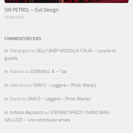
SIR PETROL – Evil Design
06/08/2026
COMMENTI RECENTI
Mariangela
su
SELLY BABY MODELLA ITALIA – Luna lei mi
guarda
Fabrizio
su
DORIAN O. A. – Tao
Valentina
su
SAM D – Leggera – (Prod. Manqc)
Danilo
su
SAM D – Leggera – (Prod. Manqc)
Antonio Bacciocchi
su
STEFANO SPAZZI / IVANO MAGI
GALLUZZI – Una rotonda per amare