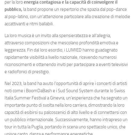
per la loro
energia contagiosa e la capacità di coinvolgere il
pubblico,
la band propone un repertorio che spazia dal pop-dance
al pop-latino, con un’attenzione particolare alla creazione di melodie
accattivanti e ritmi ballabili.
La loro musica è un invito alla spensieratezza e all’allegria,
attraverso composizioni che mescolano profondità emotiva e
leggerezza. Fin dal loro esordio, i LUMIED hanno guadagnato
rapidamente visibilità a livello nazionale, ricevendo numerosi
riconoscimenti e ottenendo inviti per partecipare a eventi televisivi
e radiofonici di prestigio.
Nel 2023, la band ha avuto l’opportunità di aprire i concerti di artisti
noti come i BoomDaBash e i Sud Sound System durante lo Swiss
Italia Summer Festival a Ginevra, un’esperienza che ha segnato un
importante punto di svolta nella loro carriera, dimostrando la loro
capacità di esibirsi su palcoscenici di alto livello e di connettersi con
un pubblico internazionale. Successivamente, hanno intrapreso un
tour in tutta la Puglia, portando in scena uno spettacolo unico, che
unisce canto, danza e performance energetiche.