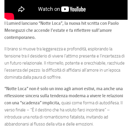
I Lumied lanciano “Notte Loca”, la nuova hit scritta con Paolo
Meneguzzi che accende l’estate e fa riflettere sull’amore
contemporaneo.
Il brano si muove tra leggerezza e profondità, esplorando la
tensione tra il desiderio di vivere l’attimo presente e l’incertezza di
un futuro relazionale. Il ritornello, potente e orecchiabile, racchiude
l’essenza del pezzo: la difficoltà di affidarsi all’amore in un’epoca
dominata dalla paura di soffrire.
“Notte Loca” non è solo un inno agli amori estivi, ma anche una
riflessione sincera sulla tendenza moderna a vivere le relazioni
con una “scadenza” implicita,
quasi come forma di autodifesa. Il
verso finale – “È il destino che ha voluto farci incontrare” –
introduce una nota di romanticismo fatalista, invitando ad
abbandonarsi al flusso della vita e delle emozioni.