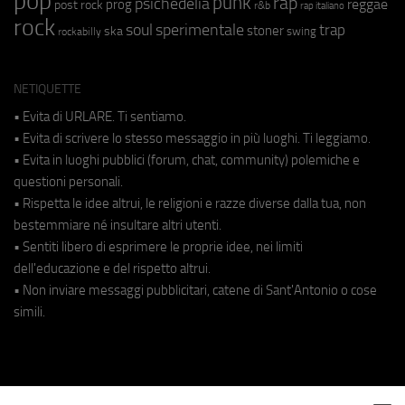
pop
punk
rap
psichedelia
reggae
prog
post rock
r&b
rap italiano
rock
soul
sperimentale
trap
stoner
ska
swing
rockabilly
NETIQUETTE
• Evita di URLARE. Ti sentiamo.
• Evita di scrivere lo stesso messaggio in più luoghi. Ti leggiamo.
• Evita in luoghi pubblici (forum, chat, community) polemiche e
questioni personali.
• Rispetta le idee altrui, le religioni e razze diverse dalla tua, non
bestemmiare né insultare altri utenti.
• Sentiti libero di esprimere le proprie idee, nei limiti
dell'educazione e del rispetto altrui.
• Non inviare messaggi pubblicitari, catene di Sant'Antonio o cose
simili.