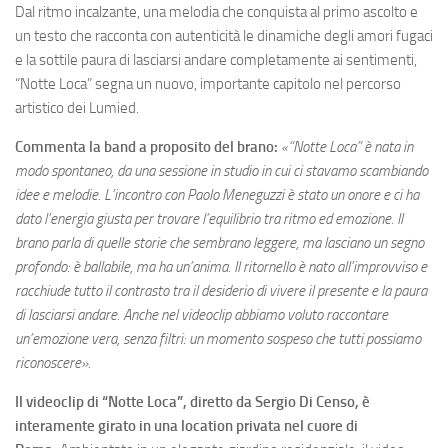
Dal ritmo incalzante, una melodia che conquista al primo ascolto e
un testo che racconta con autenticità le dinamiche degli amori fugaci
e la sottile paura di lasciarsi andare completamente ai sentimenti,
“Notte Loca” segna un nuovo, importante capitolo nel percorso
artistico dei Lumied.
Commenta la band a proposito del brano:
«“Notte Loca” è nata in
modo spontaneo, da una sessione in studio in cui ci stavamo scambiando
idee e melodie. L’incontro con Paolo Meneguzzi è stato un onore e ci ha
dato l’energia giusta per trovare l’equilibrio tra ritmo ed emozione. Il
brano parla di quelle storie che sembrano leggere, ma lasciano un segno
profondo: è ballabile, ma ha un’anima. Il ritornello è nato all’improvviso e
racchiude tutto il contrasto tra il desiderio di vivere il presente e la paura
di lasciarsi andare. Anche nel videoclip abbiamo voluto raccontare
un’emozione vera, senza filtri: un momento sospeso che tutti possiamo
riconoscere».
Il videoclip di “Notte Loca”, diretto da Sergio Di Censo, è
interamente girato in una location privata nel cuore di