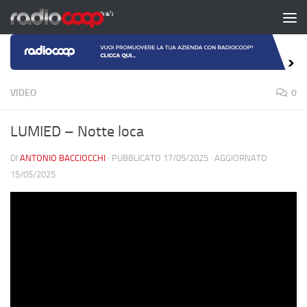
Salta al contenuto
VIDEO
0
LUMIED – Notte loca
DI
ANTONIO BACCIOCCHI
· PUBBLICATO
17/05/2025
· AGGIORNATO
15/05/2025