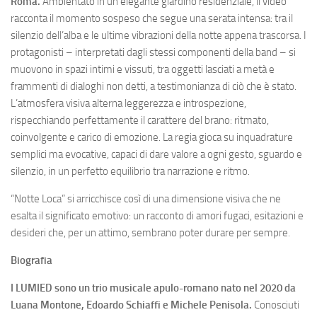
Roma.
Ambientato in un elegante giardino residenziale, il video
racconta il momento sospeso che segue una serata intensa: tra il
silenzio dell’alba e le ultime vibrazioni della notte appena trascorsa. I
protagonisti – interpretati dagli stessi componenti della band – si
muovono in spazi intimi e vissuti, tra oggetti lasciati a metà e
frammenti di dialoghi non detti, a testimonianza di ciò che è stato.
L’atmosfera visiva alterna leggerezza e introspezione,
rispecchiando perfettamente il carattere del brano: ritmato,
coinvolgente e carico di emozione. La regia gioca su inquadrature
semplici ma evocative, capaci di dare valore a ogni gesto, sguardo e
silenzio, in un perfetto equilibrio tra narrazione e ritmo.
“Notte Loca” si arricchisce così di una dimensione visiva che ne
esalta il significato emotivo: un racconto di amori fugaci, esitazioni e
desideri che, per un attimo, sembrano poter durare per sempre.
Biografia
I LUMIED sono un trio musicale apulo-romano nato nel 2020 da
Luana Montone, Edoardo Schiaffi e Michele Penisola.
Conosciuti