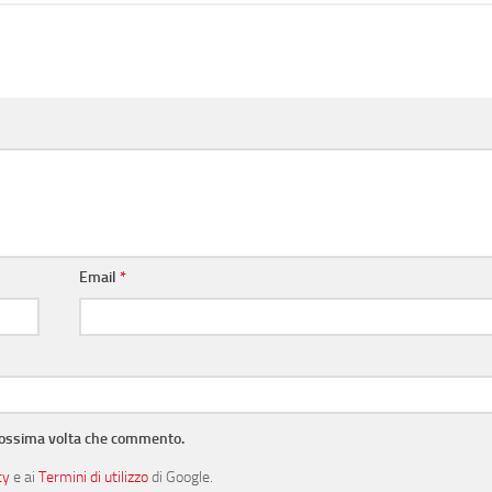
Email
*
prossima volta che commento.
cy
e ai
Termini di utilizzo
di Google.