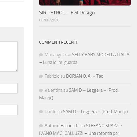
SIR PETROL – Evil Design
06/08/2026
COMMENTI RECENTI
Mariangela
su
SELLY BABY MODELLA ITALIA
– Luna lei mi guarda
Fabrizio
su
DORIAN O. A. – Tao
Valentina
su
SAM D – Leggera – (Prod.
Manqc)
Danilo
su
SAM D – Leggera – (Prod. Manqc)
Antonio Bacciocchi
su
STEFANO SPAZZI /
IVANO MAGI GALLUZZI – Una rotonda per