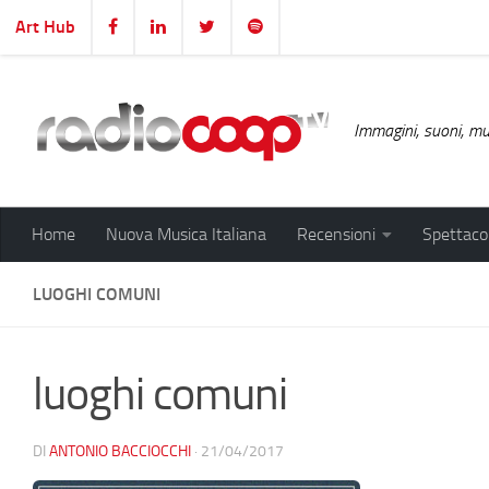
Art Hub
Salta al contenuto
Immagini, suoni, mus
Home
Nuova Musica Italiana
Recensioni
Spettacol
LUOGHI COMUNI
luoghi comuni
DI
ANTONIO BACCIOCCHI
·
21/04/2017