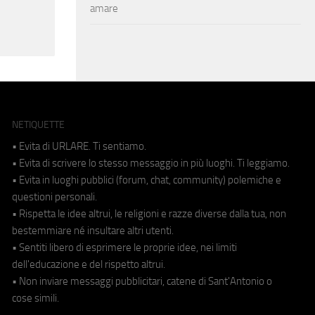
amare
NETIQUETTE
• Evita di URLARE. Ti sentiamo.
• Evita di scrivere lo stesso messaggio in più luoghi. Ti leggiamo.
• Evita in luoghi pubblici (forum, chat, community) polemiche e
questioni personali.
• Rispetta le idee altrui, le religioni e razze diverse dalla tua, non
bestemmiare né insultare altri utenti.
• Sentiti libero di esprimere le proprie idee, nei limiti
dell'educazione e del rispetto altrui.
• Non inviare messaggi pubblicitari, catene di Sant'Antonio o
cose simili.