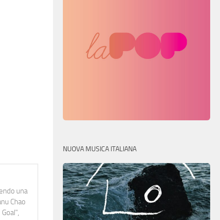
NUOVA MUSICA ITALIANA
idendo una
Manu Chao
 Goal",