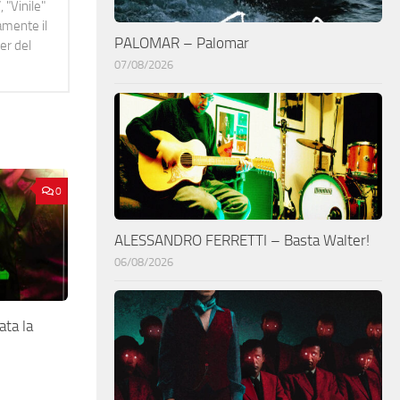
 "Vinile"
namente il
PALOMAR – Palomar
er del
07/08/2026
0
ALESSANDRO FERRETTI – Basta Walter!
06/08/2026
ta la