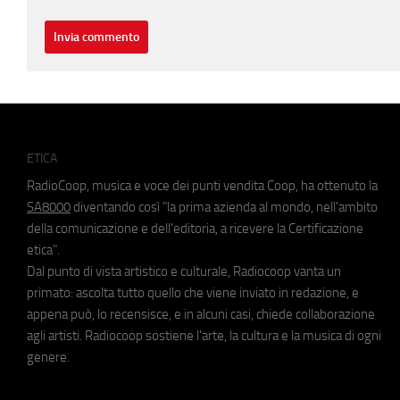
ETICA
RadioCoop, musica e voce dei punti vendita Coop, ha ottenuto la
SA8000
diventando così "la prima azienda al mondo, nell'ambito
della comunicazione e dell'editoria, a ricevere la Certificazione
etica".
Dal punto di vista artistico e culturale, Radiocoop vanta un
primato: ascolta tutto quello che viene inviato in redazione, e
appena può, lo recensisce, e in alcuni casi, chiede collaborazione
agli artisti. Radiocoop sostiene l'arte, la cultura e la musica di ogni
genere.