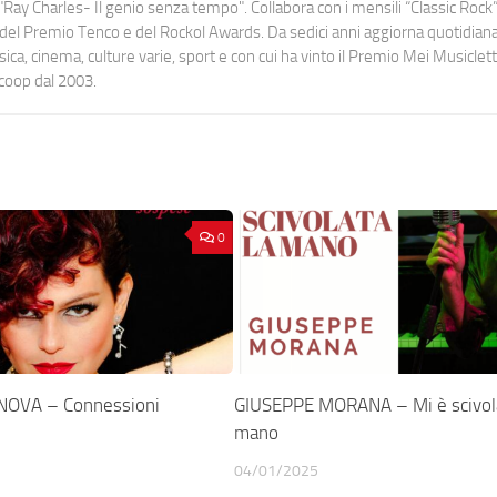
Ray Charles- Il genio senza tempo". Collabora con i mensili “Classic Rock”,
urati del Premio Tenco e del Rockol Awards. Da sedici anni aggiorna quotidia
a, cinema, culture varie, sport e con cui ha vinto il Premio Mei Musiclett
ocoop dal 2003.
0
NOVA – Connessioni
GIUSEPPE MORANA – Mi è scivola
mano
04/01/2025