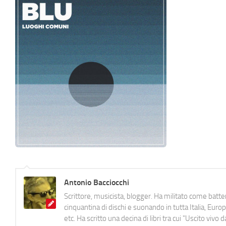
Antonio Bacciocchi
Scrittore, musicista, blogger. Ha militato come batter
cinquantina di dischi e suonando in tutta Italia, E
etc. Ha scritto una decina di libri tra cui "Uscito viv