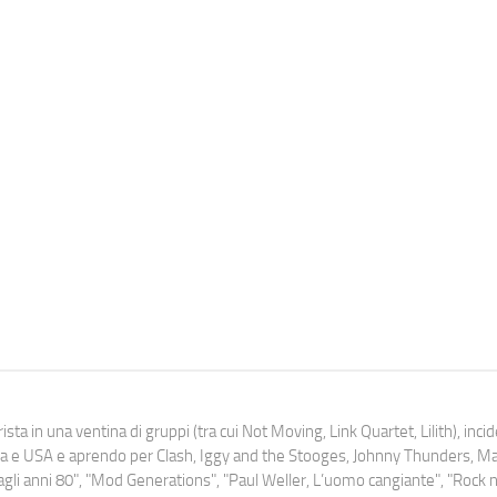
ista in una ventina di gruppi (tra cui Not Moving, Link Quartet, Lilith), inc
uropa e USA e aprendo per Clash, Iggy and the Stooges, Johnny Thunders, 
o dagli anni 80", "Mod Generations", "Paul Weller, L’uomo cangiante", "Rock n