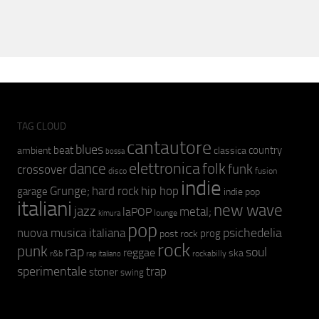
TAG CLOUD
cantautore
blues
beat
country
ambient
classica
bossa
elettronica
dance
folk
funk
crossover
fusion
disco
indie
hip hop
Grunge;
hard rock
garage
indie pop
italiani
new wave
jazz
metal;
laPOP
lounge
kimura
pop
psichedelia
nuova musica italiana
prog
post rock
rock
punk
rap
soul
reggae
ska
r&b
rockabilly
rap italiano
sperimentale
trap
stoner
swing