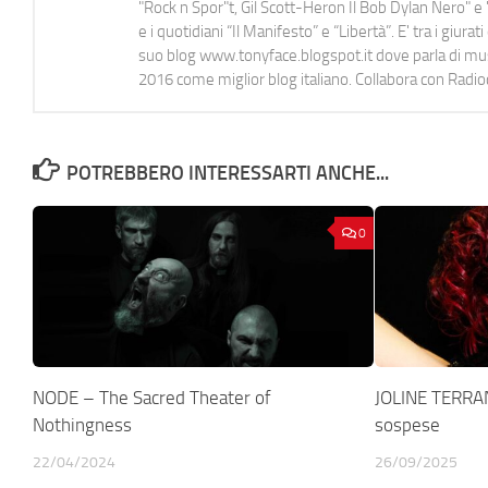
"Rock n Spor"t, Gil Scott-Heron Il Bob Dylan Nero" e "
e i quotidiani “Il Manifesto” e “Libertà”. E' tra i gi
suo blog www.tonyface.blogspot.it dove parla di music
2016 come miglior blog italiano. Collabora con Radi
POTREBBERO INTERESSARTI ANCHE...
0
NODE – The Sacred Theater of
JOLINE TERRA
Nothingness
sospese
22/04/2024
26/09/2025