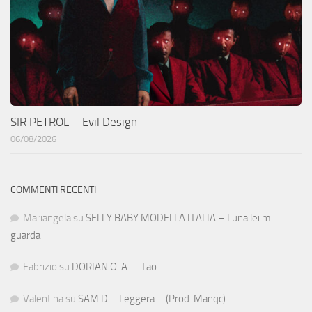
SIR PETROL – Evil Design
06/08/2026
COMMENTI RECENTI
Mariangela
su
SELLY BABY MODELLA ITALIA – Luna lei mi
guarda
Fabrizio
su
DORIAN O. A. – Tao
Valentina
su
SAM D – Leggera – (Prod. Manqc)