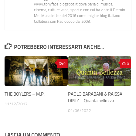
www.tonyface.blogspot.it dove parla di musica,
cinema, culture varie, sport e con cui ha vinto il Premio
Mei Musicletter del 2016 come miglior blog italiano.
Collabora con Radiocoop dal 2003.
POTREBBERO INTERESSARTI ANCHE...
0
0
THE BOYLERS – M.P.
PAOLO BARABANI & RAISSA
DINIZ – Quanta bellezza
11/12/2017
01/06/2022
LASCIA UN COMMENTO