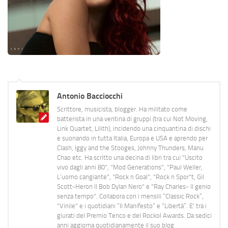
Antonio Bacciocchi
Scrittore, musicista, blogger. Ha militato come
batterista in una ventina di gruppi (tra cui Not Moving,
Link Quartet, Lilith), incidendo una cinquantina di dischi
e suonando in tutta Italia, Europa e USA e aprendo per
Clash, Iggy and the Stooges, Johnny Thunders, Manu
Chao etc. Ha scritto una decina di libri tra cui "Uscito
vivo dagli anni 80", "Mod Generations", "Paul Weller,
L’uomo cangiante", "Rock n Goal", "Rock n Spor"t, Gil
Scott-Heron Il Bob Dylan Nero" e "Ray Charles- Il genio
senza tempo". Collabora con i mensili “Classic Rock”,
"Vinile" e i quotidiani “Il Manifesto” e “Libertà”. E' tra i
giurati del Premio Tenco e del Rockol Awards. Da sedici
anni aggiorna quotidianamente il suo blog