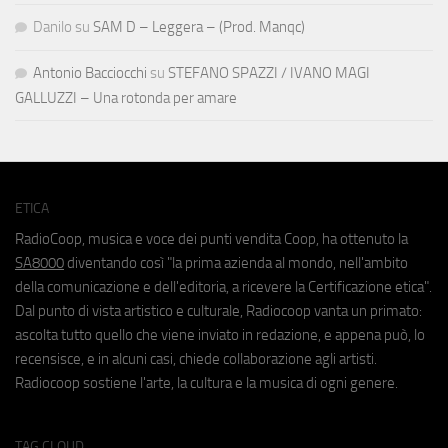
Danilo
su
SAM D – Leggera – (Prod. Manqc)
Antonio Bacciocchi
su
STEFANO SPAZZI / IVANO MAGI
GALLUZZI – Una rotonda per amare
ETICA
RadioCoop, musica e voce dei punti vendita Coop, ha ottenuto la
SA8000
diventando così "la prima azienda al mondo, nell'ambito
della comunicazione e dell'editoria, a ricevere la Certificazione etica".
Dal punto di vista artistico e culturale, Radiocoop vanta un primato:
ascolta tutto quello che viene inviato in redazione, e appena può, lo
recensisce, e in alcuni casi, chiede collaborazione agli artisti.
Radiocoop sostiene l'arte, la cultura e la musica di ogni genere.
TAG CLOUD