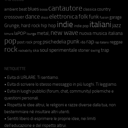
cantautore
blues
beat
country
ambient
classica
bossa
elettronica
dance
folk
funk
crossover
garage
fusion
disco
indie
italiani
jazz
hip hop
Grunge;
hard rock
indie pop
new wave
metal;
nuova musica italiana
laPOP
lounge
kimura
pop
punk
rap
psichedelia
reggae
prog
post rock
r&b
rap italiano
rock
soul
sperimentale
trap
stoner
ska
swing
rockabilly
NETIQUETTE
• Evita di URLARE. Ti sentiamo.
• Evita di scrivere lo stesso messaggio in più luoghi. Ti leggiamo.
• Evita in luoghi pubblici (forum, chat, community) polemiche e
questioni personali.
• Rispetta le idee altrui, le religioni e razze diverse dalla tua, non
bestemmiare né insultare altri utenti.
• Sentiti libero di esprimere le proprie idee, nei limiti
dell'educazione e del rispetto altrui.