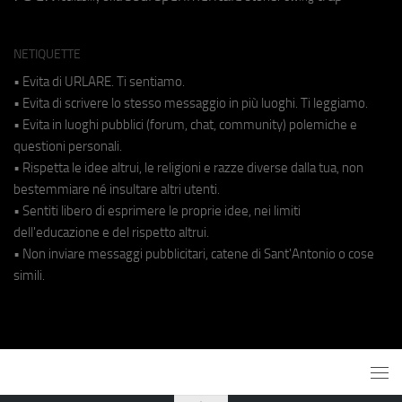
NETIQUETTE
• Evita di URLARE. Ti sentiamo.
• Evita di scrivere lo stesso messaggio in più luoghi. Ti leggiamo.
• Evita in luoghi pubblici (forum, chat, community) polemiche e
questioni personali.
• Rispetta le idee altrui, le religioni e razze diverse dalla tua, non
bestemmiare né insultare altri utenti.
• Sentiti libero di esprimere le proprie idee, nei limiti
dell'educazione e del rispetto altrui.
• Non inviare messaggi pubblicitari, catene di Sant'Antonio o cose
simili.