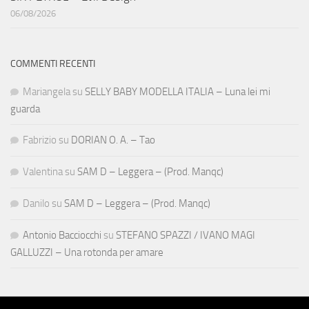
06/08/2026
COMMENTI RECENTI
Mariangela
su
SELLY BABY MODELLA ITALIA – Luna lei mi
guarda
Fabrizio
su
DORIAN O. A. – Tao
Valentina
su
SAM D – Leggera – (Prod. Manqc)
Danilo
su
SAM D – Leggera – (Prod. Manqc)
Antonio Bacciocchi
su
STEFANO SPAZZI / IVANO MAGI
GALLUZZI – Una rotonda per amare