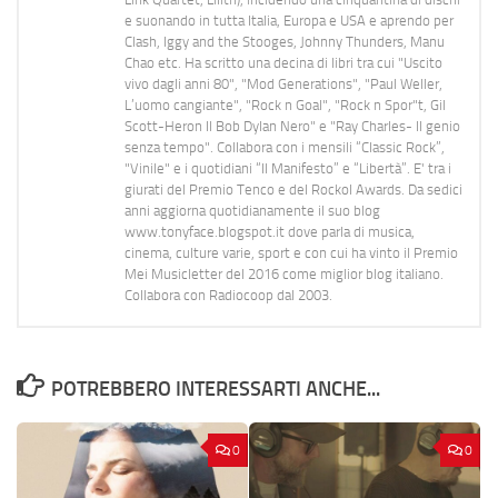
e suonando in tutta Italia, Europa e USA e aprendo per
Clash, Iggy and the Stooges, Johnny Thunders, Manu
Chao etc. Ha scritto una decina di libri tra cui "Uscito
vivo dagli anni 80", "Mod Generations", "Paul Weller,
L’uomo cangiante", "Rock n Goal", "Rock n Spor"t, Gil
Scott-Heron Il Bob Dylan Nero" e "Ray Charles- Il genio
senza tempo". Collabora con i mensili “Classic Rock”,
"Vinile" e i quotidiani “Il Manifesto” e “Libertà”. E' tra i
giurati del Premio Tenco e del Rockol Awards. Da sedici
anni aggiorna quotidianamente il suo blog
www.tonyface.blogspot.it dove parla di musica,
cinema, culture varie, sport e con cui ha vinto il Premio
Mei Musicletter del 2016 come miglior blog italiano.
Collabora con Radiocoop dal 2003.
POTREBBERO INTERESSARTI ANCHE...
0
0