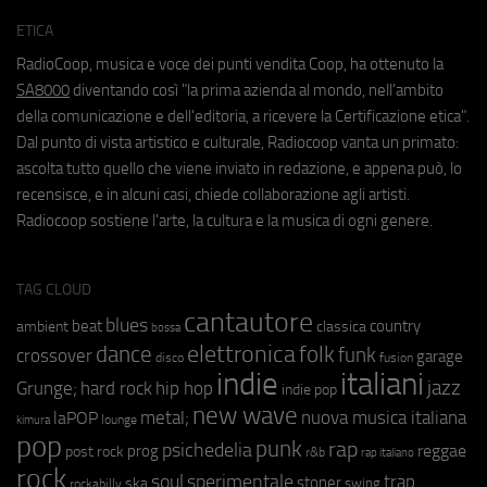
ETICA
RadioCoop, musica e voce dei punti vendita Coop, ha ottenuto la
SA8000
diventando così "la prima azienda al mondo, nell'ambito
della comunicazione e dell'editoria, a ricevere la Certificazione etica".
Dal punto di vista artistico e culturale, Radiocoop vanta un primato:
ascolta tutto quello che viene inviato in redazione, e appena può, lo
recensisce, e in alcuni casi, chiede collaborazione agli artisti.
Radiocoop sostiene l'arte, la cultura e la musica di ogni genere.
TAG CLOUD
cantautore
blues
beat
country
ambient
classica
bossa
elettronica
dance
folk
funk
crossover
garage
fusion
disco
indie
italiani
jazz
hip hop
Grunge;
hard rock
indie pop
new wave
metal;
nuova musica italiana
laPOP
lounge
kimura
pop
punk
rap
psichedelia
reggae
prog
post rock
r&b
rap italiano
rock
soul
sperimentale
trap
stoner
ska
swing
rockabilly