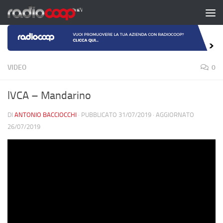
Salta al contenuto
VIDEO
0
lVCA – Mandarino
DI
ANTONIO BACCIOCCHI
· PUBBLICATO
31/07/2019
· AGGIORNATO
26/07/2019