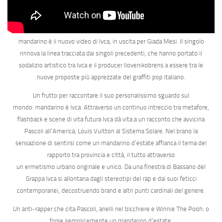
mandarino
è il nuovo video di
lvca
, in uscita per
Giada Mesi
. Il singolo
rinnova la linea tracciata dai singoli precedenti, che hanno portato il
sodalizio artistico tra
lvca
e il producer
Ilovenikobrens
a essere tra le
nuove proposte più apprezzate del graffiti pop italiano.
Un frutto per raccontare il suo personalissimo sguardo sul
mondo:
mandarino
è
lvca
. Attraverso un continuo intreccio tra metafore,
flashback e scene di vita futura
lvca
dà vita a un racconto che avvicina
Pascoli all’America, Louis Vuitton al Sistema Solare. Nel brano la
sensazione di sentirsi come un mandarino d’estate affianca il tema del
rapporto tra provincia e città, il tutto attraverso
un
ermetismo urbano
originale e unico. Da una finestra di Bassano del
Grappa
lvca
si allontana dagli stereotipi del rap e dai suoi feticci
contemporanei, decostruendo brand e altri punti cardinali del genere.
Un
anti-rapper
che cita Pascoli, anelli nel bicchiere e Winnie The Pooh: o
forse semplicemente un mandarino d’estate.