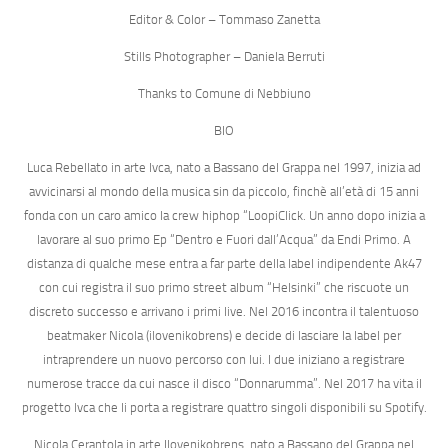
Editor & Color – Tommaso Zanetta
Stills Photographer – Daniela Berruti
Thanks to Comune di Nebbiuno
BIO
Luca Rebellato
in arte
lvca
, nato a Bassano del Grappa nel 1997, inizia ad
avvicinarsi al mondo della musica sin da piccolo, finchè all’età di 15 anni
fonda con un caro amico la crew hiphop “LoopiClick. Un anno dopo inizia a
lavorare al suo primo Ep “Dentro e Fuori dall’Acqua” da Endi Primo. A
distanza di qualche mese entra a far parte della label indipendente Ak47
con cui registra il suo primo street album “Helsinki” che riscuote un
discreto successo e arrivano i primi live. Nel 2016 incontra il talentuoso
beatmaker Nicola (ilovenikobrens) e decide di lasciare la label per
intraprendere un nuovo percorso con lui. I due iniziano a registrare
numerose tracce da cui nasce il disco “Donnarumma”. Nel 2017 ha vita il
progetto lvca che li porta a registrare quattro singoli disponibili su Spotify.
Nicola Cerantola
in arte
Ilovenikobrens
, nato a Bassano del Grappa nel