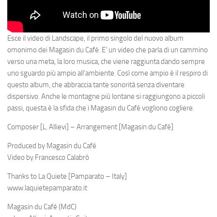
Esce il video di Landscape, il primo singolo del nuovo album
omonimo dei Magasin du Café. E’ un video che parla di un cammino
verso una meta, la loro musica, che viene raggiunta dando sempre
uno sguardo più ampio all’ambiente. Così come ampio è il respiro di
questo album, che abbraccia tante sonorità senza diventare
dispersivo. Anche le montagne più lontane si raggiungono a piccoli
passi, questa è la sfida che i Magasin du Café vogliono cogliere.
Composer [L. Allievi] – Arrangement [Magasin du Café]
Produced by Magasin du Café
Video by Francesco Calabrò
Thanks to La Quiete [Pamparato – Italy]
www.laquietepamparato.it
Magasin du Café (MdC)