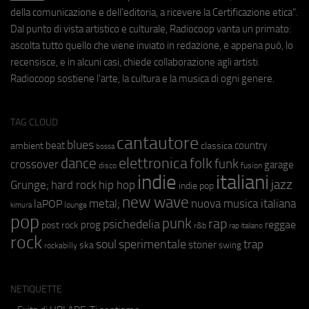
della comunicazione e dell'editoria, a ricevere la Certificazione etica".
Dal punto di vista artistico e culturale, Radiocoop vanta un primato:
ascolta tutto quello che viene inviato in redazione, e appena può, lo
recensisce, e in alcuni casi, chiede collaborazione agli artisti.
Radiocoop sostiene l'arte, la cultura e la musica di ogni genere.
TAG CLOUD
cantautore
blues
beat
country
ambient
classica
bossa
elettronica
dance
folk
funk
crossover
garage
fusion
disco
indie
italiani
jazz
hip hop
Grunge;
hard rock
indie pop
new wave
metal;
nuova musica italiana
laPOP
lounge
kimura
pop
punk
rap
psichedelia
reggae
prog
post rock
r&b
rap italiano
rock
soul
sperimentale
trap
stoner
ska
swing
rockabilly
NETIQUETTE