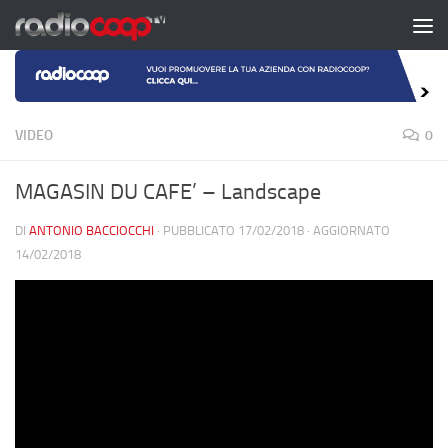
Salta al contenuto
VIDEO
0
MAGASIN DU CAFE’ – Landscape
DI
ANTONIO BACCIOCCHI
· PUBBLICATO
17/02/2018
· AGGIORNATO
14/02/2018