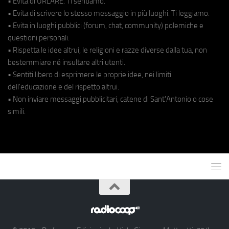
• Evita di URLARE. Ti sentiamo.
• Evita di scrivere lo stesso messaggio in più luoghi. Ti leggiamo.
• Evita in luoghi pubblici (forum, chat, community) polemiche e
questioni personali.
• Rispetta le idee altrui, le religioni e razze diverse dalla tua, non
bestemmiare né insultare altri utenti.
• Sentiti libero di esprimere le proprie idee, nei limiti
dell'educazione e del rispetto altrui.
• Non inviare messaggi pubblicitari, catene di Sant'Antonio o cose
simili.