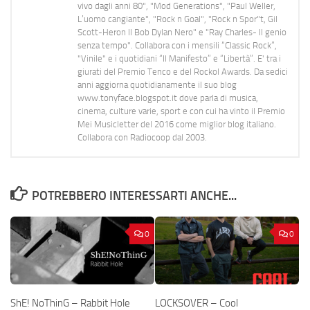
vivo dagli anni 80", "Mod Generations", "Paul Weller,
L’uomo cangiante", "Rock n Goal", "Rock n Spor"t, Gil
Scott-Heron Il Bob Dylan Nero" e "Ray Charles- Il genio
senza tempo". Collabora con i mensili “Classic Rock”,
"Vinile" e i quotidiani “Il Manifesto” e “Libertà”. E' tra i
giurati del Premio Tenco e del Rockol Awards. Da sedici
anni aggiorna quotidianamente il suo blog
www.tonyface.blogspot.it dove parla di musica,
cinema, culture varie, sport e con cui ha vinto il Premio
Mei Musicletter del 2016 come miglior blog italiano.
Collabora con Radiocoop dal 2003.
POTREBBERO INTERESSARTI ANCHE...
0
0
ShE! NoThinG – Rabbit Hole
LOCKSOVER – Cool