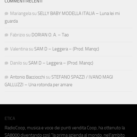
COMMENTI RECENTI
Mariangela
su
SELLY BABY MODELLA ITALIA – Luna lei mi
guarda
Fabrizio
su
DORIAN O. A. – Tao
Valentina
su
SAM D – Leggera – (Prod. Manqc)
Danilo
su
SAM D – Leggera – (Prod. Manqc)
Antonio Bacciocchi
su
STEFANO SPAZZI / IVANO MAGI
GALLUZZI – Una rotonda per amare
ETICA
RadioCoop, musica e voce dei punti vendita Coop, ha ottenuto la
SA8000
diventando così "la prima azienda al mondo, nell'ambito