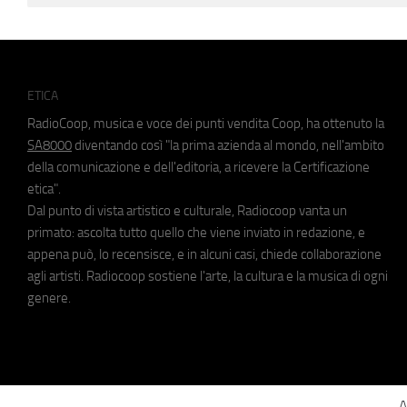
ETICA
RadioCoop, musica e voce dei punti vendita Coop, ha ottenuto la
SA8000
diventando così "la prima azienda al mondo, nell'ambito
della comunicazione e dell'editoria, a ricevere la Certificazione
etica".
Dal punto di vista artistico e culturale, Radiocoop vanta un
primato: ascolta tutto quello che viene inviato in redazione, e
appena può, lo recensisce, e in alcuni casi, chiede collaborazione
agli artisti. Radiocoop sostiene l'arte, la cultura e la musica di ogni
genere.
A