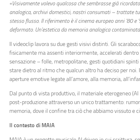
«Visivamente volevo qualcosa che sembrasse già ricordato, 
analogica, archivi domestici, nastri consumati – trattate t
stesso flusso. Il riferimento è il cinema europeo anni ’80 e ’9
deformato. Un’estetica da memoria analogica contaminata
Il videoclip lavora su due gesti visivi distinti. Gli scarabo
fisicamente ma assenti interiormente, accelerati dentro ri
sensazione – folle, metropolitane, gesti quotidiani spinti f
stare dietro al ritmo che qualcun altro ha deciso per noi
aperture emotive legate all’amore, alla memoria, all’infa
Dal punto di vista produttivo, il materiale eterogeneo (AI 
post-produzione attraverso un unico trattamento: rumore ag
memoria, dove il confine tra ciò che abbiamo vissuto e ci
Il contesto di MAIA
MAIA è un progetto musicale AI driven in cui scrittura, 