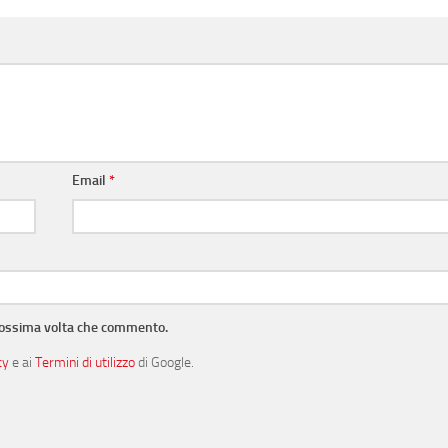
Email
*
prossima volta che commento.
cy
e ai
Termini di utilizzo
di Google.