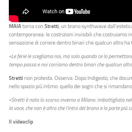
MAIA
torna con
Stretti
, un brano synthwave dall’estetica
contemporanea: le costrizioni invisibili che costruiamo int
sensazione di correre dentro binari che qualcun altro ha 
«Le ferie le scegliamo noi, ma solo quando ce lo permettono
tempo passa e noi corriamo dentro binari che qualcun altr
Stretti
non protesta. Osserva. Dopo Indigesto, che docum
nello spazio più intimo: quello dei sogni che si rimanda
«Stretti è nata lo scorso inverno a Milano: imbottigliata ne
la voce, che non è altro che l’intro del brano e la parte più 
Il videoclip