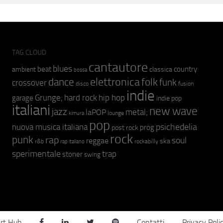
TAG CLOUD
cantautore
blues
beat
country
ambient
classica
bossa
elettronica
dance
folk
funk
crossover
fusion
disco
indie
hip hop
Grunge;
hard rock
garage
indie pop
italiani
new wave
jazz
metal;
laPOP
lounge
kimura
pop
psichedelia
nuova musica italiana
prog
post rock
rock
punk
rap
soul
reggae
ska
r&b
rockabilly
rap italiano
sperimentale
trap
stoner
swing
rt Hub
Contatti
Privacy Poli