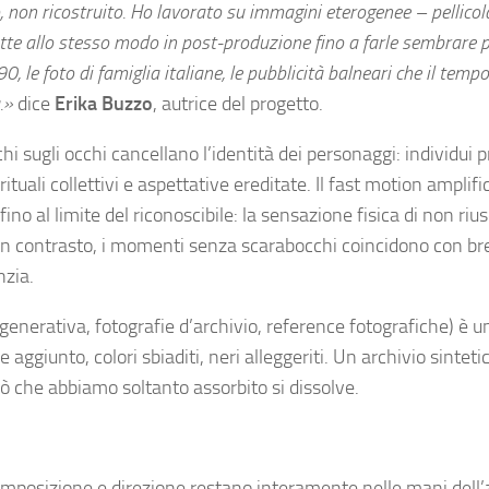
non ricostruito. Ho lavorato su immagini eterogenee – pellicol
utte allo stesso modo in post-produzione fino a farle sembrare p
0, le foto di famiglia italiane, le pubblicità balneari che il temp
.»
dice
Erika Buzzo
, autrice del progetto.
cchi sugli occhi cancellano l’identità dei personaggi: individui 
tuali collettivi e aspettative ereditate. Il fast motion amplif
ino al limite del riconoscibile: la sensazione fisica di non rius
. In contrasto, i momenti senza scarabocchi coincidono con br
nzia.
generativa, fotografie d’archivio, reference fotografiche) è un
giunto, colori sbiaditi, neri alleggeriti. Un archivio sintetic
ò che abbiamo soltanto assorbito si dissolve.
composizione e direzione restano interamente nelle mani dell’a