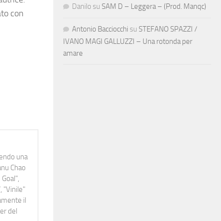
Danilo
su
SAM D – Leggera – (Prod. Manqc)
ato con
Antonio Bacciocchi
su
STEFANO SPAZZI /
IVANO MAGI GALLUZZI – Una rotonda per
amare
idendo una
Manu Chao
 Goal",
 "Vinile"
namente il
er del