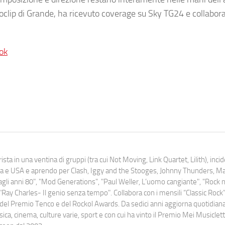
eoclip di Grande, ha ricevuto coverage su Sky TG24 e collabor
ok
ista in una ventina di gruppi (tra cui Not Moving, Link Quartet, Lilith), inc
uropa e USA e aprendo per Clash, Iggy and the Stooges, Johnny Thunders, 
o dagli anni 80", "Mod Generations", "Paul Weller, L’uomo cangiante", "Rock n
Ray Charles- Il genio senza tempo". Collabora con i mensili “Classic Rock”,
urati del Premio Tenco e del Rockol Awards. Da sedici anni aggiorna quotidia
a, cinema, culture varie, sport e con cui ha vinto il Premio Mei Musiclett