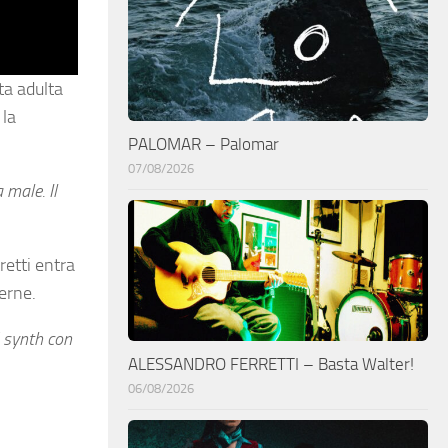
ta adulta
 la
PALOMAR – Palomar
07/08/2026
 male. Il
etti entra
erne.
i synth con
ALESSANDRO FERRETTI – Basta Walter!
06/08/2026