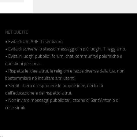
NETIQUETTE
• Evita di URLARE. Ti sentiamo.
• Evita di scrivere lo stesso messaggio in più luoghi. Ti leggiamo.
• Evita in luoghi pubblici (forum, chat, community) polemiche e
questioni personali.
• Rispetta le idee altrui, le religioni e razze diverse dalla tua, non
bestemmiare né insultare altri utenti.
• Sentiti libero di esprimere le proprie idee, nei limiti
dell'educazione e del rispetto altrui.
• Non inviare messaggi pubblicitari, catene di Sant'Antonio o
cose simili.
cy