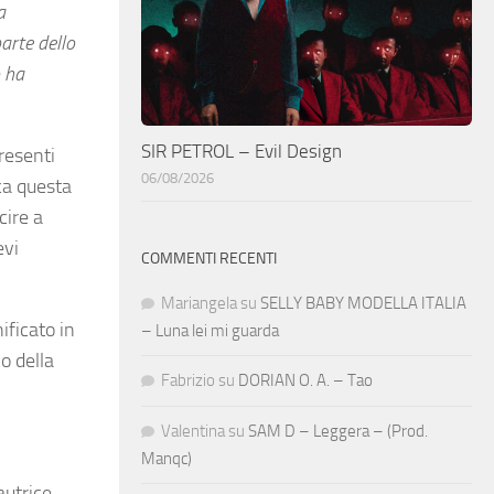
a
arte dello
o ha
SIR PETROL – Evil Design
presenti
06/08/2026
ica questa
cire a
evi
COMMENTI RECENTI
Mariangela
su
SELLY BABY MODELLA ITALIA
ificato in
– Luna lei mi guarda
o della
Fabrizio
su
DORIAN O. A. – Tao
Valentina
su
SAM D – Leggera – (Prod.
Manqc)
utrice.