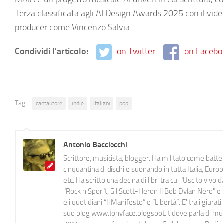
Terza classificata agli AI Design Awards 2025 con il vid
producer come Vincenzo Salvia.
Condividi l'articolo:
on Twitter
on Facebo
Tag:
cantautore
indie
italiani
pop
Antonio Bacciocchi
Scrittore, musicista, blogger. Ha militato come batter
cinquantina di dischi e suonando in tutta Italia, E
etc. Ha scritto una decina di libri tra cui "Uscito viv
"Rock n Spor"t, Gil Scott-Heron Il Bob Dylan Nero" e "
e i quotidiani “Il Manifesto” e “Libertà”. E' tra i gi
suo blog www.tonyface.blogspot.it dove parla di music