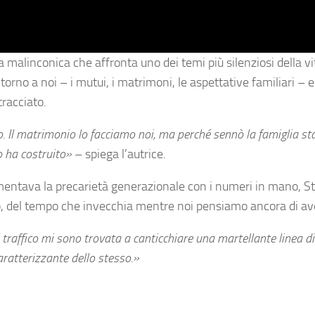
 malinconica che affronta uno dei temi più silenziosi della vi
orno a noi – i mutui, i matrimoni, le aspettative familiari – e
tracciato.
. Il matrimonio lo facciamo noi, ma perché sennò la famiglia sta
o ha costruito»
– spiega l’autrice.
entava la precarietà generazionale con i numeri in mano, Str
no, del tempo che invecchia mentre noi pensiamo ancora di av
l traffico mi sono trovata a canticchiare una martellante linea d
caratterizzante dello stesso.»