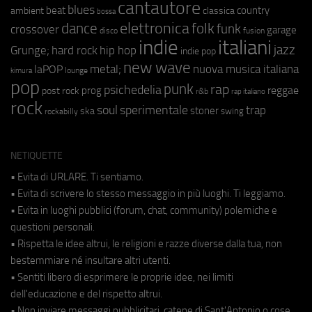
cantautore
blues
beat
country
ambient
classica
bossa
elettronica
dance
folk
funk
crossover
garage
fusion
disco
indie
italiani
jazz
hip hop
Grunge;
hard rock
indie pop
new wave
metal;
nuova musica italiana
laPOP
lounge
kimura
pop
punk
rap
psichedelia
reggae
prog
post rock
r&b
rap italiano
rock
soul
sperimentale
trap
stoner
ska
swing
rockabilly
NETIQUETTE
• Evita di URLARE. Ti sentiamo.
• Evita di scrivere lo stesso messaggio in più luoghi. Ti leggiamo.
• Evita in luoghi pubblici (forum, chat, community) polemiche e
questioni personali.
• Rispetta le idee altrui, le religioni e razze diverse dalla tua, non
bestemmiare né insultare altri utenti.
• Sentiti libero di esprimere le proprie idee, nei limiti
dell'educazione e del rispetto altrui.
• Non inviare messaggi pubblicitari, catene di Sant'Antonio o cose