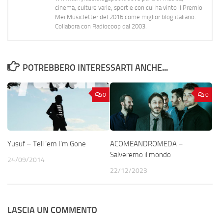
cinema, culture varie, sport e con cui ha vinto il Premio
Mei Musicletter del 2016 come miglior blog italiano.
Collabora con Radiocoop dal 2003.
POTREBBERO INTERESSARTI ANCHE...
0
0
Yusuf – Tell ’em I’m Gone
ACOMEANDROMEDA –
Salveremo il mondo
24/09/2014
22/12/2023
LASCIA UN COMMENTO