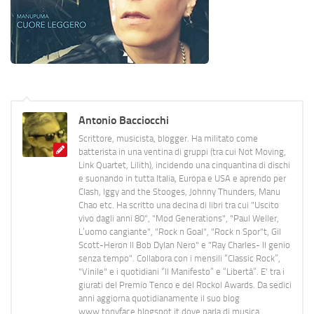
Antonio Bacciocchi
Scrittore, musicista, blogger. Ha militato come
batterista in una ventina di gruppi (tra cui Not Moving,
Link Quartet, Lilith), incidendo una cinquantina di dischi
e suonando in tutta Italia, Europa e USA e aprendo per
Clash, Iggy and the Stooges, Johnny Thunders, Manu
Chao etc. Ha scritto una decina di libri tra cui "Uscito
vivo dagli anni 80", "Mod Generations", "Paul Weller,
L’uomo cangiante", "Rock n Goal", "Rock n Spor"t, Gil
Scott-Heron Il Bob Dylan Nero" e "Ray Charles- Il genio
senza tempo". Collabora con i mensili “Classic Rock”,
"Vinile" e i quotidiani “Il Manifesto” e “Libertà”. E' tra i
giurati del Premio Tenco e del Rockol Awards. Da sedici
anni aggiorna quotidianamente il suo blog
www.tonyface.blogspot.it dove parla di musica,