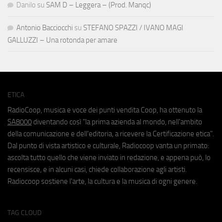
Danilo
su
SAM D – Leggera – (Prod. Manqc)
Antonio Bacciocchi
su
STEFANO SPAZZI / IVANO MAGI
GALLUZZI – Una rotonda per amare
ETICA
RadioCoop, musica e voce dei punti vendita Coop, ha ottenuto la
SA8000
diventando così "la prima azienda al mondo, nell'ambito
della comunicazione e dell'editoria, a ricevere la Certificazione etica".
Dal punto di vista artistico e culturale, Radiocoop vanta un primato:
ascolta tutto quello che viene inviato in redazione, e appena può, lo
recensisce, e in alcuni casi, chiede collaborazione agli artisti.
Radiocoop sostiene l'arte, la cultura e la musica di ogni genere.
TAG CLOUD