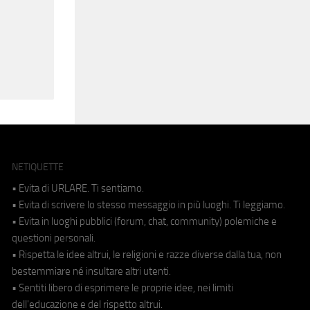
NETIQUETTE
• Evita di URLARE. Ti sentiamo.
• Evita di scrivere lo stesso messaggio in più luoghi. Ti leggiamo.
• Evita in luoghi pubblici (forum, chat, community) polemiche e
questioni personali.
• Rispetta le idee altrui, le religioni e razze diverse dalla tua, non
bestemmiare né insultare altri utenti.
• Sentiti libero di esprimere le proprie idee, nei limiti
dell'educazione e del rispetto altrui.