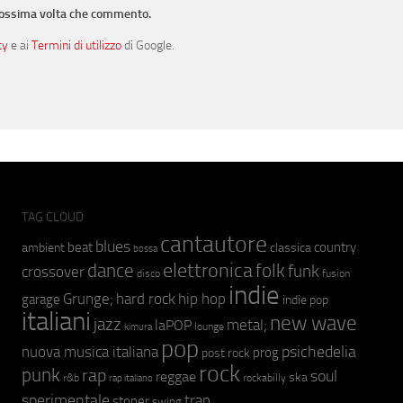
prossima volta che commento.
cy
e ai
Termini di utilizzo
di Google.
TAG CLOUD
cantautore
blues
beat
country
ambient
classica
bossa
elettronica
dance
folk
funk
crossover
fusion
disco
indie
hip hop
Grunge;
hard rock
garage
indie pop
italiani
new wave
jazz
metal;
laPOP
lounge
kimura
pop
psichedelia
nuova musica italiana
prog
post rock
rock
punk
rap
soul
reggae
ska
r&b
rockabilly
rap italiano
sperimentale
trap
stoner
swing