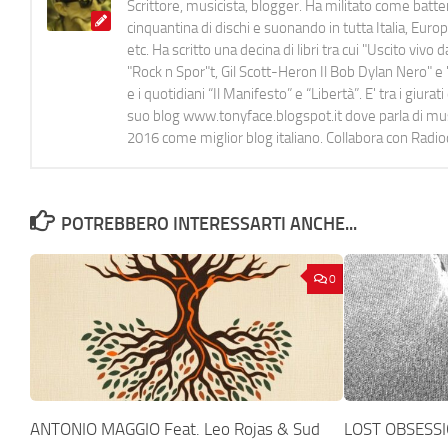
Scrittore, musicista, blogger. Ha militato come batter
cinquantina di dischi e suonando in tutta Italia, E
etc. Ha scritto una decina di libri tra cui "Uscito viv
"Rock n Spor"t, Gil Scott-Heron Il Bob Dylan Nero" e "
e i quotidiani “Il Manifesto” e “Libertà”. E' tra i gi
suo blog www.tonyface.blogspot.it dove parla di music
2016 come miglior blog italiano. Collabora con Radi
POTREBBERO INTERESSARTI ANCHE...
0
ANTONIO MAGGIO Feat. Leo Rojas & Sud
LOST OBSESSI