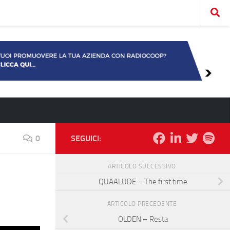
0
SEGUICI:
ARTICOLO SUCCESSIVO
QUAALUDE – The first time
ARTICOLO PRECEDENTE
OLDEN – Resta