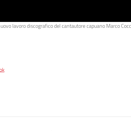
l nuovo lavoro discografico del cantautore capuano Marco Cocc
ok