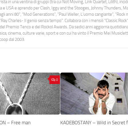
ista in una ventina di gruppi (tra cui Not Moving, Link Quartet, Lilith), inc
uropa e USA e aprendo per Clash, Iggy and the Stooges, Johnny Thunders, 
o dagli anni 80", "Mod Generations", "Paul Weller, L’uomo cangiante", "Rock n
Ray Charles- Il genio senza tempo". Collabora con i mensili “Classic Rock”,
urati del Premio Tenco e del Rockol Awards. Da sedici anni aggiorna quotidia
a, cinema, culture varie, sport e con cui ha vinto il Premio Mei Musiclett
ocoop dal 2003.
0
ON – Free man
KADEBOSTANY – Wild in Secret f