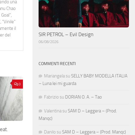
idendo una
Manu Chao
 Goal",
 "Vinile"
namente il
SIR PETROL – Evil Design
er del
06/08/2026
COMMENTI RECENTI
Mariangela
su
SELLY BABY MODELLA ITALIA
– Luna lei mi guarda
0
Fabrizio
su
DORIAN O. A. – Tao
Valentina
su
SAM D – Leggera – (Prod.
Manqc)
eat.
Danilo
su
SAM D – Leggera – (Prod. Manqc)