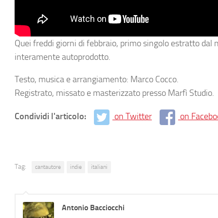
Quei freddi giorni di febbraio, primo singolo estratto da
interamente autoprodotto.
Testo, musica e arrangiamento: Marco Cocco.
Registrato, missato e masterizzato presso Marfì Studio.
Condividi l'articolo:
on Twitter
on Facebo
Tag:
cantautore
indie
italiani
Antonio Bacciocchi