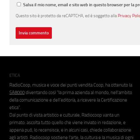
Salva il mio nome, email e sito web in questo browser per la 
Questo sito è protetto da reCAPTCHA, ed è soggetto alla
Privacy Poli
ETICA
RadioCoop, musica e voce dei punti vendita Coop, ha ottenuto la
SA8000
diventando così "la prima azienda al mondo, nell'ambito
della comunicazione e dell'editoria, a ricevere la Certificazione
etica".
Dal punto di vista artistico e culturale, Radiocoop vanta un
primato: ascolta tutto quello che viene inviato in redazione, e
appena può, lo recensisce, e in alcuni casi, chiede collaborazione
agli artisti. Radiocoop sostiene l'arte, la cultura e la musica di ogni