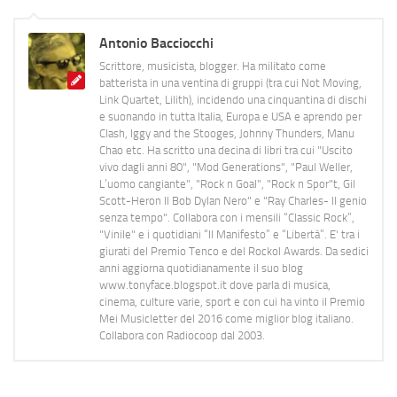
Antonio Bacciocchi
Scrittore, musicista, blogger. Ha militato come
batterista in una ventina di gruppi (tra cui Not Moving,
Link Quartet, Lilith), incidendo una cinquantina di dischi
e suonando in tutta Italia, Europa e USA e aprendo per
Clash, Iggy and the Stooges, Johnny Thunders, Manu
Chao etc. Ha scritto una decina di libri tra cui "Uscito
vivo dagli anni 80", "Mod Generations", "Paul Weller,
L’uomo cangiante", "Rock n Goal", "Rock n Spor"t, Gil
Scott-Heron Il Bob Dylan Nero" e "Ray Charles- Il genio
senza tempo". Collabora con i mensili “Classic Rock”,
"Vinile" e i quotidiani “Il Manifesto” e “Libertà”. E' tra i
giurati del Premio Tenco e del Rockol Awards. Da sedici
anni aggiorna quotidianamente il suo blog
www.tonyface.blogspot.it dove parla di musica,
cinema, culture varie, sport e con cui ha vinto il Premio
Mei Musicletter del 2016 come miglior blog italiano.
Collabora con Radiocoop dal 2003.