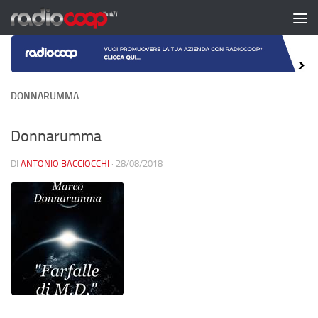
Salta al contenuto
DONNARUMMA
Donnarumma
DI
ANTONIO BACCIOCCHI
·
28/08/2018