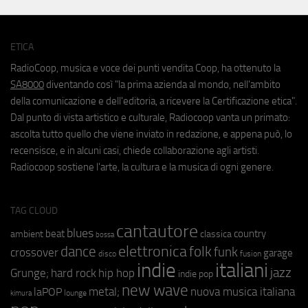
ETICA
RadioCoop, musica e voce dei punti vendita Coop, ha ottenuto la
SA8000
diventando così "la prima azienda al mondo, nell'ambito
della comunicazione e dell'editoria, a ricevere la Certificazione etica".
Dal punto di vista artistico e culturale, Radiocoop vanta un primato:
ascolta tutto quello che viene inviato in redazione, e appena può, lo
recensisce, e in alcuni casi, chiede collaborazione agli artisti.
Radiocoop sostiene l'arte, la cultura e la musica di ogni genere.
TAG CLOUD
cantautore
blues
beat
country
ambient
classica
bossa
elettronica
dance
folk
funk
crossover
garage
fusion
disco
indie
italiani
jazz
hip hop
Grunge;
hard rock
indie pop
new wave
metal;
nuova musica italiana
laPOP
lounge
kimura