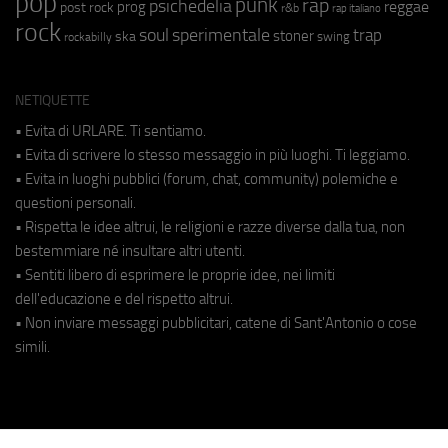
pop
punk
rap
psichedelia
reggae
prog
post rock
r&b
rap italiano
rock
soul
sperimentale
trap
stoner
ska
swing
rockabilly
NETIQUETTE
• Evita di URLARE. Ti sentiamo.
• Evita di scrivere lo stesso messaggio in più luoghi. Ti leggiamo.
• Evita in luoghi pubblici (forum, chat, community) polemiche e
questioni personali.
• Rispetta le idee altrui, le religioni e razze diverse dalla tua, non
bestemmiare né insultare altri utenti.
• Sentiti libero di esprimere le proprie idee, nei limiti
dell'educazione e del rispetto altrui.
• Non inviare messaggi pubblicitari, catene di Sant'Antonio o cose
simili.