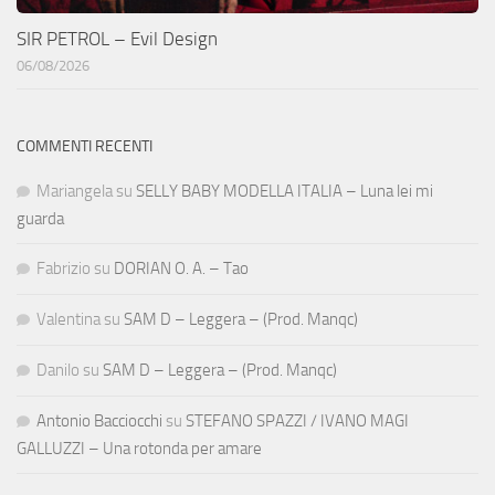
SIR PETROL – Evil Design
06/08/2026
COMMENTI RECENTI
Mariangela
su
SELLY BABY MODELLA ITALIA – Luna lei mi
guarda
Fabrizio
su
DORIAN O. A. – Tao
Valentina
su
SAM D – Leggera – (Prod. Manqc)
Danilo
su
SAM D – Leggera – (Prod. Manqc)
Antonio Bacciocchi
su
STEFANO SPAZZI / IVANO MAGI
GALLUZZI – Una rotonda per amare