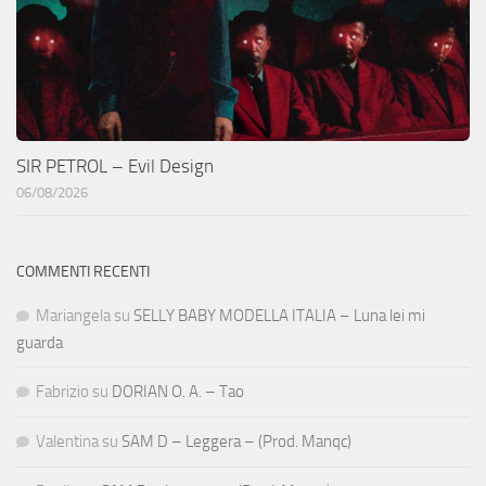
SIR PETROL – Evil Design
06/08/2026
COMMENTI RECENTI
Mariangela
su
SELLY BABY MODELLA ITALIA – Luna lei mi
guarda
Fabrizio
su
DORIAN O. A. – Tao
Valentina
su
SAM D – Leggera – (Prod. Manqc)