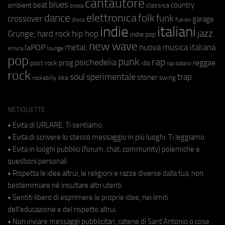
cantautore
blues
beat
country
ambient
classica
bossa
elettronica
dance
folk
funk
crossover
garage
fusion
disco
indie
italiani
jazz
hip hop
Grunge;
hard rock
indie pop
new wave
metal;
nuova musica italiana
laPOP
lounge
kimura
pop
punk
rap
psichedelia
reggae
prog
post rock
r&b
rap italiano
rock
soul
sperimentale
trap
stoner
ska
swing
rockabilly
NETIQUETTE
• Evita di URLARE. Ti sentiamo.
• Evita di scrivere lo stesso messaggio in più luoghi. Ti leggiamo.
• Evita in luoghi pubblici (forum, chat, community) polemiche e
questioni personali.
• Rispetta le idee altrui, le religioni e razze diverse dalla tua, non
bestemmiare né insultare altri utenti.
• Sentiti libero di esprimere le proprie idee, nei limiti
dell'educazione e del rispetto altrui.
• Non inviare messaggi pubblicitari, catene di Sant'Antonio o cose