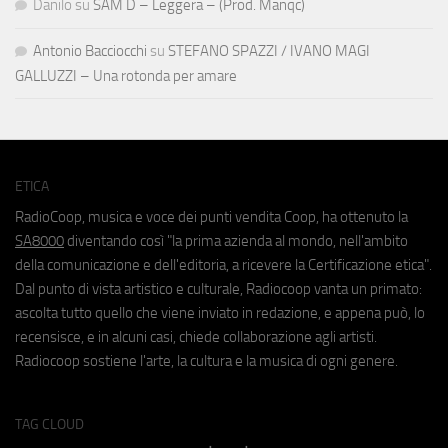
Danilo
su
SAM D – Leggera – (Prod. Manqc)
Antonio Bacciocchi
su
STEFANO SPAZZI / IVANO MAGI
GALLUZZI – Una rotonda per amare
ETICA
RadioCoop, musica e voce dei punti vendita Coop, ha ottenuto la
SA8000
diventando così "la prima azienda al mondo, nell'ambito
della comunicazione e dell'editoria, a ricevere la Certificazione etica".
Dal punto di vista artistico e culturale, Radiocoop vanta un primato:
ascolta tutto quello che viene inviato in redazione, e appena può, lo
recensisce, e in alcuni casi, chiede collaborazione agli artisti.
Radiocoop sostiene l'arte, la cultura e la musica di ogni genere.
TAG CLOUD