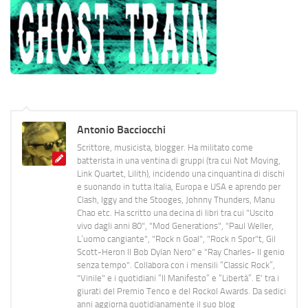
Antonio Bacciocchi
Scrittore, musicista, blogger. Ha militato come
batterista in una ventina di gruppi (tra cui Not Moving,
Link Quartet, Lilith), incidendo una cinquantina di dischi
e suonando in tutta Italia, Europa e USA e aprendo per
Clash, Iggy and the Stooges, Johnny Thunders, Manu
Chao etc. Ha scritto una decina di libri tra cui "Uscito
vivo dagli anni 80", "Mod Generations", "Paul Weller,
L’uomo cangiante", "Rock n Goal", "Rock n Spor"t, Gil
Scott-Heron Il Bob Dylan Nero" e "Ray Charles- Il genio
senza tempo". Collabora con i mensili “Classic Rock”,
"Vinile" e i quotidiani “Il Manifesto” e “Libertà”. E' tra i
giurati del Premio Tenco e del Rockol Awards. Da sedici
anni aggiorna quotidianamente il suo blog