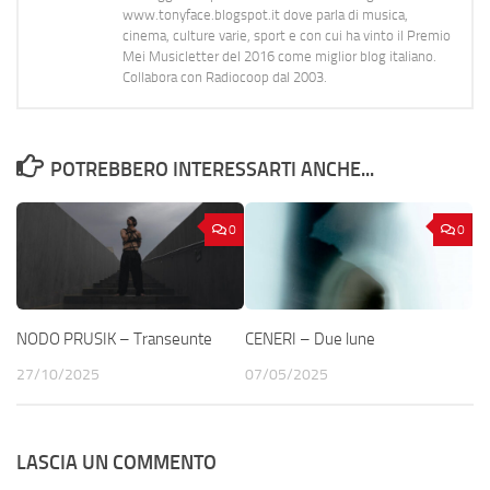
www.tonyface.blogspot.it dove parla di musica,
cinema, culture varie, sport e con cui ha vinto il Premio
Mei Musicletter del 2016 come miglior blog italiano.
Collabora con Radiocoop dal 2003.
POTREBBERO INTERESSARTI ANCHE...
0
0
NODO PRUSIK – Transeunte
CENERI – Due lune
27/10/2025
07/05/2025
LASCIA UN COMMENTO