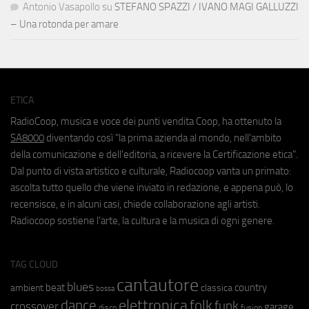
Antonio Vasapollo
su
STEFANO SPAZZI / IVANO MAGI GALLUZZI
– Una rotonda per amare
ETICA
RadioCoop, musica e voce dei punti vendita Coop, ha ottenuto la
SA8000
diventando così "la prima azienda al mondo, nell'ambito
della comunicazione e dell'editoria, a ricevere la Certificazione etica".
Dal punto di vista artistico e culturale, Radiocoop vanta un primato:
ascolta tutto quello che viene inviato in redazione, e appena può, lo
recensisce, e in alcuni casi, chiede collaborazione agli artisti.
Radiocoop sostiene l'arte, la cultura e la musica di ogni genere.
TAG CLOUD
cantautore
blues
beat
country
ambient
classica
bossa
elettronica
dance
folk
funk
crossover
garage
fusion
disco