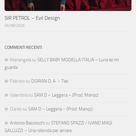
SIR PETROL – Evil Design
06/08/2026
COMMENTI RECENTI
Mariangela
su
SELLY BABY MODELLA ITALIA – Luna lei mi
guarda
Fabrizio
su
DORIAN O. A. – Tao
Valentina
su
SAM D – Leggera – (Prod. Manqc)
Danilo
su
SAM D – Leggera – (Prod. Manqc)
Antonio Bacciocchi
su
STEFANO SPAZZI / IVANO MAGI
GALLUZZI – Una rotonda per amare