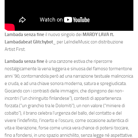
Lambada senza fine
il nuovo singolo dei
MARDY LAVA ft.
Lambadabeat Glitchybot_
per LeIndieMusic con distribuzione
Artist First.
Lambada senza fine
è una canzone estiva che ripercorre
nostalgicamente la vena leggera e sinuosa del famoso tormentone
anni ’90, contornandola però ad una narrazione testuale malinconica
e cruda, e ad una chiave sonora moderna, satura e spregiudicata.
Giocando con i contrasti delle immagini, che dipingono dei non-
incontri (“un chiringuito finlandese”), contesti di appartenenza
forzata (“un granchio tra le Dolomiti”), un non valore (“miniere di
cobalto”), il brano celebra l’urgenza del ballo, del contatto e del
vivere l’indefinito, l’incerto e l’oscuro, come occasione autentica di
vita e liberazione, forse come unica vera chance di potersi toccare,
fino a fondersi, in uno spazio annichilito, senza legge né aspettative.