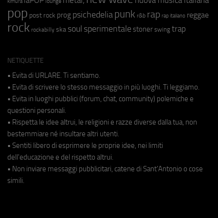
laPOP
lounge
kimura
pop
punk
rap
psichedelia
reggae
prog
post rock
r&b
rap italiano
rock
soul
sperimentale
trap
stoner
ska
swing
rockabilly
NETIQUETTE
• Evita di URLARE. Ti sentiamo.
• Evita di scrivere lo stesso messaggio in più luoghi. Ti leggiamo.
• Evita in luoghi pubblici (forum, chat, community) polemiche e
questioni personali.
• Rispetta le idee altrui, le religioni e razze diverse dalla tua, non
bestemmiare né insultare altri utenti.
• Sentiti libero di esprimere le proprie idee, nei limiti
dell'educazione e del rispetto altrui.
• Non inviare messaggi pubblicitari, catene di Sant'Antonio o cose
simili.