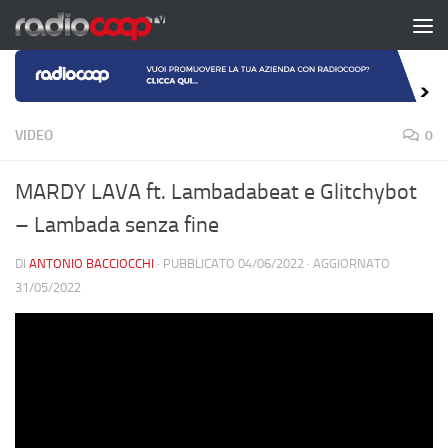
Salta al contenuto
VIDEO
0
MARDY LAVA ft. Lambadabeat e Glitchybot
– Lambada senza fine
DI
ANTONIO BACCIOCCHI
· PUBBLICATO
04/06/2022
· AGGIORNATO
31/05/2022