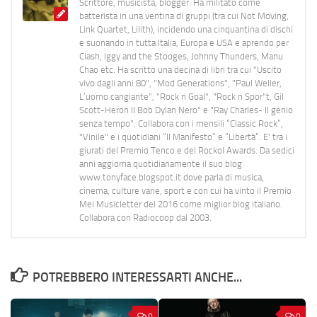
Scrittore, musicista, blogger. Ha militato come
batterista in una ventina di gruppi (tra cui Not Moving,
Link Quartet, Lilith), incidendo una cinquantina di dischi
e suonando in tutta Italia, Europa e USA e aprendo per
Clash, Iggy and the Stooges, Johnny Thunders, Manu
Chao etc. Ha scritto una decina di libri tra cui "Uscito
vivo dagli anni 80", "Mod Generations", "Paul Weller,
L’uomo cangiante", "Rock n Goal", "Rock n Spor"t, Gil
Scott-Heron Il Bob Dylan Nero" e "Ray Charles- Il genio
senza tempo". Collabora con i mensili “Classic Rock”,
"Vinile" e i quotidiani “Il Manifesto” e “Libertà”. E' tra i
giurati del Premio Tenco e del Rockol Awards. Da sedici
anni aggiorna quotidianamente il suo blog
www.tonyface.blogspot.it dove parla di musica,
cinema, culture varie, sport e con cui ha vinto il Premio
Mei Musicletter del 2016 come miglior blog italiano.
Collabora con Radiocoop dal 2003.
POTREBBERO INTERESSARTI ANCHE...
0
0