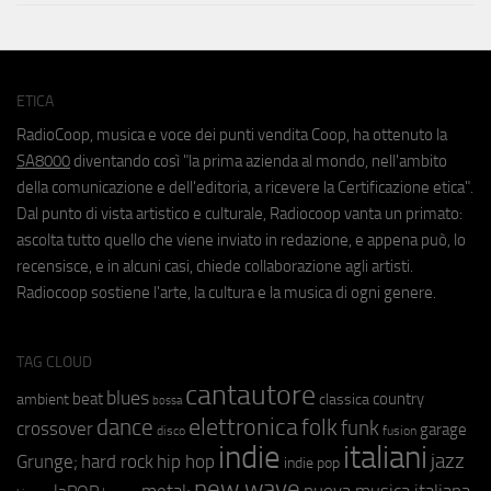
ETICA
RadioCoop, musica e voce dei punti vendita Coop, ha ottenuto la
SA8000
diventando così "la prima azienda al mondo, nell'ambito
della comunicazione e dell'editoria, a ricevere la Certificazione etica".
Dal punto di vista artistico e culturale, Radiocoop vanta un primato:
ascolta tutto quello che viene inviato in redazione, e appena può, lo
recensisce, e in alcuni casi, chiede collaborazione agli artisti.
Radiocoop sostiene l'arte, la cultura e la musica di ogni genere.
TAG CLOUD
cantautore
blues
beat
country
ambient
classica
bossa
elettronica
dance
folk
funk
crossover
garage
fusion
disco
indie
italiani
jazz
hip hop
Grunge;
hard rock
indie pop
new wave
metal;
nuova musica italiana