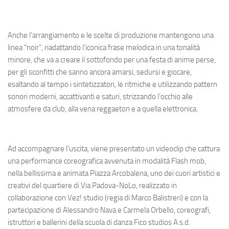
Anche l’arrangiamento e le scelte di produzione mantengono una
linea “noir”, riadattando l’iconica frase melodica in una tonalità
minore, che va a creare il sottofondo per una festa di anime perse,
per gli sconfitti che sanno ancora amarsi, sedursi e giocare,
esaltando al tempo i sintetizzatori, le ritmiche e utilizzando pattern
sonori moderni, accattivanti e saturi, strizzando l’occhio alle
atmosfere da club, alla vena reggaeton e a quella elettronica.
Ad accompagnare l’uscita, viene presentato un videoclip che cattura
una performance coreografica avvenuta in modalità Flash mob,
nella bellissima e animata Piazza Arcobalena, uno dei cuori artistici e
creativi del quartiere di Via Padova-NoLo, realizzato in
collaborazione con Vez! studio (regia di Marco Balistreri) e con la
partecipazione di Alessandro Nava e Carmela Orbello, coreografi,
istruttori e ballerini della scuola di danza Fico studios A.s.d.