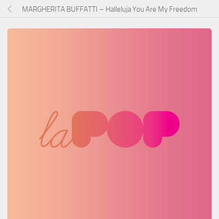
MARGHERITA BUFFATTI – Halleluja You Are My Freedom