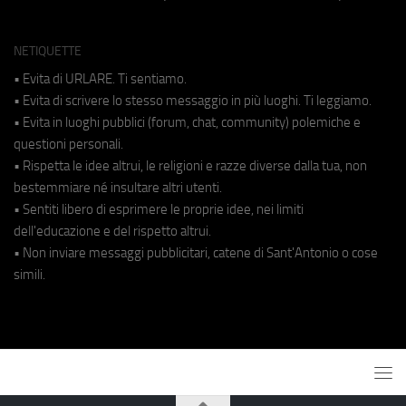
NETIQUETTE
• Evita di URLARE. Ti sentiamo.
• Evita di scrivere lo stesso messaggio in più luoghi. Ti leggiamo.
• Evita in luoghi pubblici (forum, chat, community) polemiche e
questioni personali.
• Rispetta le idee altrui, le religioni e razze diverse dalla tua, non
bestemmiare né insultare altri utenti.
• Sentiti libero di esprimere le proprie idee, nei limiti
dell'educazione e del rispetto altrui.
• Non inviare messaggi pubblicitari, catene di Sant'Antonio o cose
simili.