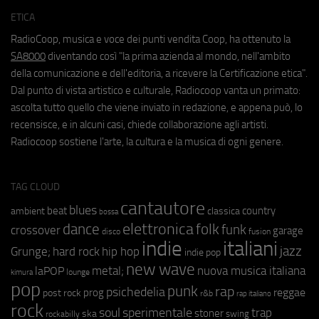
ETICA
RadioCoop, musica e voce dei punti vendita Coop, ha ottenuto la
SA8000
diventando così "la prima azienda al mondo, nell'ambito
della comunicazione e dell'editoria, a ricevere la Certificazione etica".
Dal punto di vista artistico e culturale, Radiocoop vanta un primato:
ascolta tutto quello che viene inviato in redazione, e appena può, lo
recensisce, e in alcuni casi, chiede collaborazione agli artisti.
Radiocoop sostiene l'arte, la cultura e la musica di ogni genere.
TAG CLOUD
cantautore
blues
beat
country
ambient
classica
bossa
elettronica
dance
folk
funk
crossover
garage
fusion
disco
indie
italiani
jazz
hip hop
Grunge;
hard rock
indie pop
new wave
metal;
nuova musica italiana
laPOP
lounge
kimura
pop
punk
rap
psichedelia
reggae
prog
post rock
r&b
rap italiano
rock
soul
sperimentale
trap
stoner
ska
swing
rockabilly