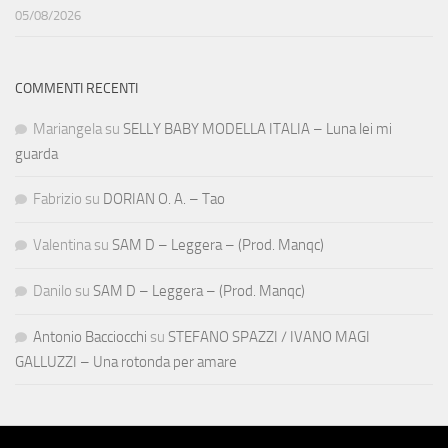
05/08/2026
COMMENTI RECENTI
Mariangela
su
SELLY BABY MODELLA ITALIA – Luna lei mi
guarda
Fabrizio
su
DORIAN O. A. – Tao
Valentina
su
SAM D – Leggera – (Prod. Manqc)
Danilo
su
SAM D – Leggera – (Prod. Manqc)
Antonio Bacciocchi
su
STEFANO SPAZZI / IVANO MAGI
GALLUZZI – Una rotonda per amare