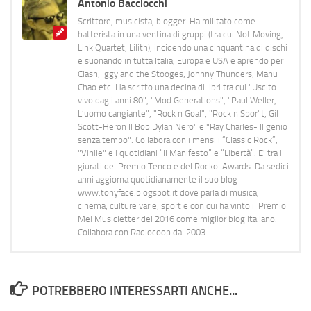
Antonio Bacciocchi
Scrittore, musicista, blogger. Ha militato come
batterista in una ventina di gruppi (tra cui Not Moving,
Link Quartet, Lilith), incidendo una cinquantina di dischi
e suonando in tutta Italia, Europa e USA e aprendo per
Clash, Iggy and the Stooges, Johnny Thunders, Manu
Chao etc. Ha scritto una decina di libri tra cui "Uscito
vivo dagli anni 80", "Mod Generations", "Paul Weller,
L’uomo cangiante", "Rock n Goal", "Rock n Spor"t, Gil
Scott-Heron Il Bob Dylan Nero" e "Ray Charles- Il genio
senza tempo". Collabora con i mensili “Classic Rock”,
"Vinile" e i quotidiani “Il Manifesto” e “Libertà”. E' tra i
giurati del Premio Tenco e del Rockol Awards. Da sedici
anni aggiorna quotidianamente il suo blog
www.tonyface.blogspot.it dove parla di musica,
cinema, culture varie, sport e con cui ha vinto il Premio
Mei Musicletter del 2016 come miglior blog italiano.
Collabora con Radiocoop dal 2003.
POTREBBERO INTERESSARTI ANCHE...