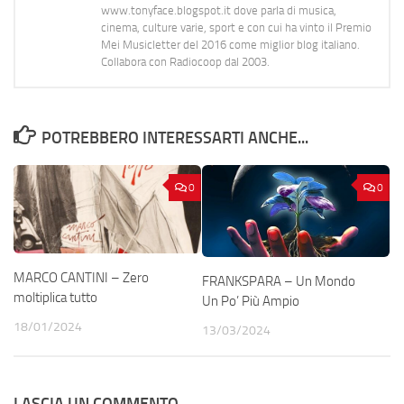
www.tonyface.blogspot.it dove parla di musica,
cinema, culture varie, sport e con cui ha vinto il Premio
Mei Musicletter del 2016 come miglior blog italiano.
Collabora con Radiocoop dal 2003.
POTREBBERO INTERESSARTI ANCHE...
0
0
MARCO CANTINI – Zero
FRANKSPARA – Un Mondo
moltiplica tutto
Un Po’ Più Ampio
18/01/2024
13/03/2024
LASCIA UN COMMENTO