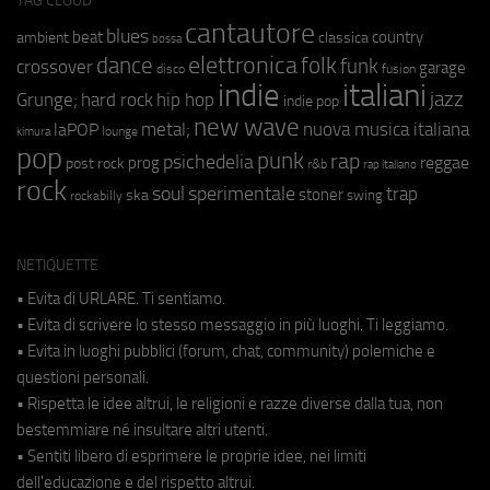
TAG CLOUD
cantautore
blues
beat
country
ambient
classica
bossa
elettronica
dance
folk
funk
crossover
garage
fusion
disco
indie
italiani
jazz
hip hop
Grunge;
hard rock
indie pop
new wave
metal;
nuova musica italiana
laPOP
lounge
kimura
pop
punk
rap
psichedelia
reggae
prog
post rock
r&b
rap italiano
rock
soul
sperimentale
trap
stoner
ska
swing
rockabilly
NETIQUETTE
• Evita di URLARE. Ti sentiamo.
• Evita di scrivere lo stesso messaggio in più luoghi. Ti leggiamo.
• Evita in luoghi pubblici (forum, chat, community) polemiche e
questioni personali.
• Rispetta le idee altrui, le religioni e razze diverse dalla tua, non
bestemmiare né insultare altri utenti.
• Sentiti libero di esprimere le proprie idee, nei limiti
dell'educazione e del rispetto altrui.