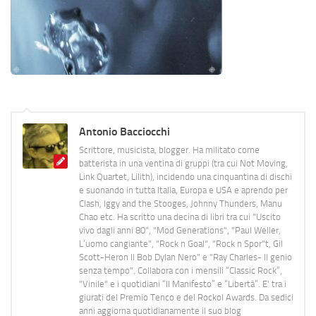
Antonio Bacciocchi
Scrittore, musicista, blogger. Ha militato come
batterista in una ventina di gruppi (tra cui Not Moving,
Link Quartet, Lilith), incidendo una cinquantina di dischi
e suonando in tutta Italia, Europa e USA e aprendo per
Clash, Iggy and the Stooges, Johnny Thunders, Manu
Chao etc. Ha scritto una decina di libri tra cui "Uscito
vivo dagli anni 80", "Mod Generations", "Paul Weller,
L’uomo cangiante", "Rock n Goal", "Rock n Spor"t, Gil
Scott-Heron Il Bob Dylan Nero" e "Ray Charles- Il genio
senza tempo". Collabora con i mensili “Classic Rock”,
"Vinile" e i quotidiani “Il Manifesto” e “Libertà”. E' tra i
giurati del Premio Tenco e del Rockol Awards. Da sedici
anni aggiorna quotidianamente il suo blog