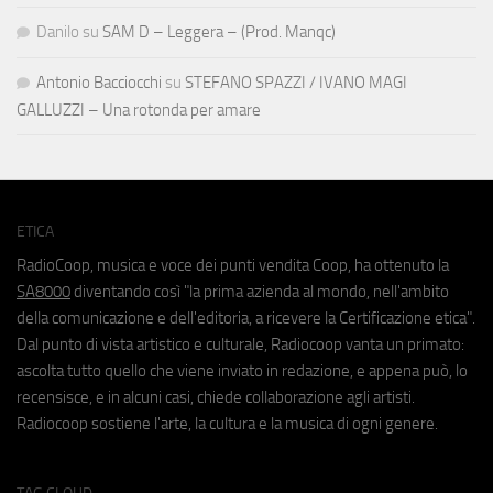
Danilo
su
SAM D – Leggera – (Prod. Manqc)
Antonio Bacciocchi
su
STEFANO SPAZZI / IVANO MAGI
GALLUZZI – Una rotonda per amare
ETICA
RadioCoop, musica e voce dei punti vendita Coop, ha ottenuto la
SA8000
diventando così "la prima azienda al mondo, nell'ambito
della comunicazione e dell'editoria, a ricevere la Certificazione etica".
Dal punto di vista artistico e culturale, Radiocoop vanta un primato:
ascolta tutto quello che viene inviato in redazione, e appena può, lo
recensisce, e in alcuni casi, chiede collaborazione agli artisti.
Radiocoop sostiene l'arte, la cultura e la musica di ogni genere.