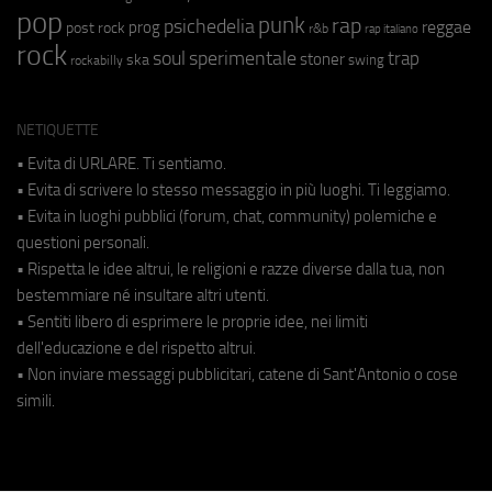
pop
punk
rap
psichedelia
reggae
prog
post rock
r&b
rap italiano
rock
soul
sperimentale
trap
stoner
ska
swing
rockabilly
NETIQUETTE
• Evita di URLARE. Ti sentiamo.
• Evita di scrivere lo stesso messaggio in più luoghi. Ti leggiamo.
• Evita in luoghi pubblici (forum, chat, community) polemiche e
questioni personali.
• Rispetta le idee altrui, le religioni e razze diverse dalla tua, non
bestemmiare né insultare altri utenti.
• Sentiti libero di esprimere le proprie idee, nei limiti
dell'educazione e del rispetto altrui.
• Non inviare messaggi pubblicitari, catene di Sant'Antonio o cose
simili.