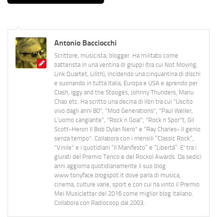
Antonio Bacciocchi
Scrittore, musicista, blogger. Ha militato come
batterista in una ventina di gruppi (tra cui Not Moving,
Link Quartet, Lilith), incidendo una cinquantina di dischi
e suonando in tutta Italia, Europa e USA e aprendo per
Clash, Iggy and the Stooges, Johnny Thunders, Manu
Chao etc. Ha scritto una decina di libri tra cui "Uscito
vivo dagli anni 80", "Mod Generations", "Paul Weller,
L’uomo cangiante", "Rock n Goal", "Rock n Spor"t, Gil
Scott-Heron Il Bob Dylan Nero" e "Ray Charles- Il genio
senza tempo". Collabora con i mensili “Classic Rock”,
"Vinile" e i quotidiani “Il Manifesto” e “Libertà”. E' tra i
giurati del Premio Tenco e del Rockol Awards. Da sedici
anni aggiorna quotidianamente il suo blog
www.tonyface.blogspot.it dove parla di musica,
cinema, culture varie, sport e con cui ha vinto il Premio
Mei Musicletter del 2016 come miglior blog italiano.
Collabora con Radiocoop dal 2003.