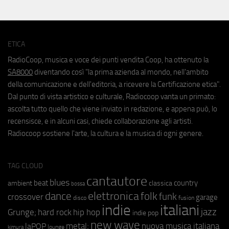
ETICA
RadioCoop, musica e voce dei punti vendita Coop, ha ottenuto la
SA8000
diventando così "la prima azienda al mondo, nell'ambito
della comunicazione e dell'editoria, a ricevere la Certificazione etica".
Dal punto di vista artistico e culturale, Radiocoop vanta un primato:
ascolta tutto quello che viene inviato in redazione, e appena può, lo
recensisce, e in alcuni casi, chiede collaborazione agli artisti.
Radiocoop sostiene l'arte, la cultura e la musica di ogni genere.
TAG CLOUD
cantautore
blues
beat
country
ambient
classica
bossa
elettronica
dance
folk
funk
crossover
garage
fusion
disco
indie
italiani
jazz
hip hop
Grunge;
hard rock
indie pop
new wave
metal;
nuova musica italiana
laPOP
lounge
kimura