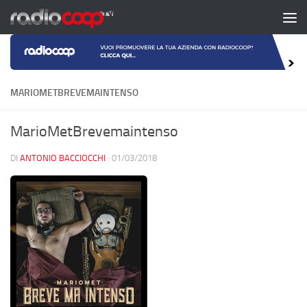
Salta al contenuto
MARIOMETBREVEMAINTENSO
MarioMetBrevemaintenso
DI
ANTONIO BACCIOCCHI
·
01/03/2018