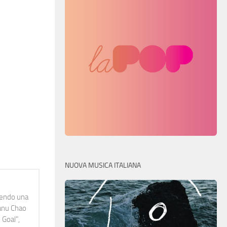
NUOVA MUSICA ITALIANA
idendo una
Manu Chao
 Goal",