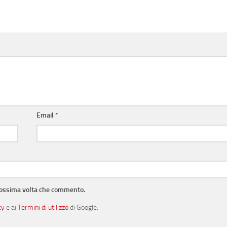
Email
*
prossima volta che commento.
cy
e ai
Termini di utilizzo
di Google.