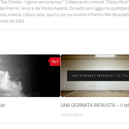
Ray Charles- Il genio senza tempo". Collabora con i mensili “Classic Rock”,
urati del Premio Tenco e del Rockol Awards. Da sedici anni aggiorna quotidia
a, cinema, culture varie, sport e con cui ha vinto il Premio Mei Musiclett
ocoop dal 2003.
0
ubi
UNA GIORNATA INFAUSTA – Il te
19/03/2019