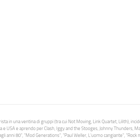
ista in una ventina di gruppi (tra cui Not Moving, Link Quartet, Lilith), inc
uropa e USA e aprendo per Clash, Iggy and the Stooges, Johnny Thunders, 
o dagli anni 80", "Mod Generations", "Paul Weller, L’uomo cangiante", "Rock n