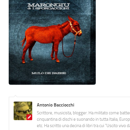
Antonio Bacciocchi
Scrittore, musicista, blogger. Ha militato come batter
cinquantina di dischi e suonando in tutta Italia, E
etc. Ha scritto una decina di libri tra cui "Uscito viv