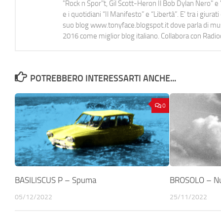
"Rock n Spor"t, Gil Scott-Heron Il Bob Dylan Nero" e "
e i quotidiani “Il Manifesto” e “Libertà”. E' tra i gi
suo blog www.tonyface.blogspot.it dove parla di music
2016 come miglior blog italiano. Collabora con Radi
POTREBBERO INTERESSARTI ANCHE...
0
BASILISCUS P – Spuma
BROSOLO – N
05/12/2022
25/11/2022