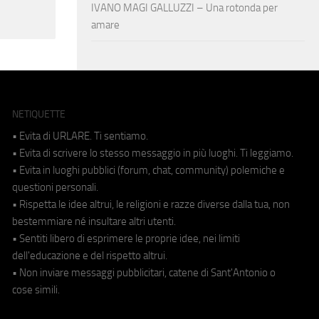
IVANO MAGI GALLUZZI – Una rotonda per
amare
NETIQUETTE
• Evita di URLARE. Ti sentiamo.
• Evita di scrivere lo stesso messaggio in più luoghi. Ti leggiamo.
• Evita in luoghi pubblici (forum, chat, community) polemiche e
questioni personali.
• Rispetta le idee altrui, le religioni e razze diverse dalla tua, non
bestemmiare né insultare altri utenti.
• Sentiti libero di esprimere le proprie idee, nei limiti
dell'educazione e del rispetto altrui.
• Non inviare messaggi pubblicitari, catene di Sant'Antonio o
cose simili.