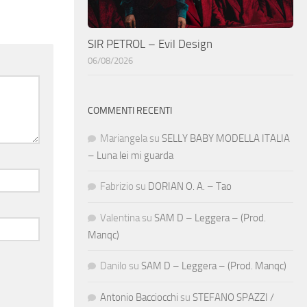
SIR PETROL – Evil Design
06/08/2026
COMMENTI RECENTI
Mariangela
su
SELLY BABY MODELLA ITALIA
– Luna lei mi guarda
Fabrizio
su
DORIAN O. A. – Tao
Valentina
su
SAM D – Leggera – (Prod.
Manqc)
Danilo
su
SAM D – Leggera – (Prod. Manqc)
Antonio Bacciocchi
su
STEFANO SPAZZI /