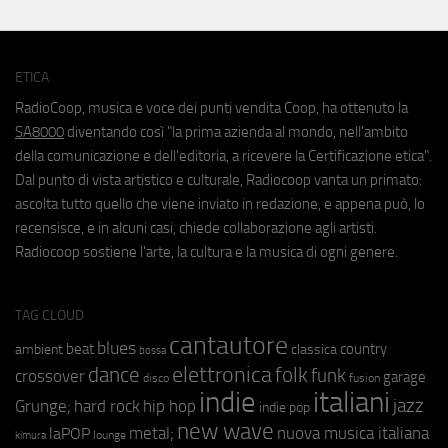
ETICA
RadioCoop, musica e voce dei punti vendita Coop, ha ottenuto la
SA8000
diventando così "la prima azienda al mondo, nell'ambito
della comunicazione e dell'editoria, a ricevere la Certificazione etica".
Dal punto di vista artistico e culturale, Radiocoop vanta un primato:
ascolta tutto quello che viene inviato in redazione, e appena può, lo
recensisce, e in alcuni casi, chiede collaborazione agli artisti.
Radiocoop sostiene l'arte, la cultura e la musica di ogni genere.
TAG CLOUD
cantautore
blues
beat
country
ambient
classica
bossa
elettronica
dance
folk
funk
crossover
garage
fusion
disco
indie
italiani
jazz
hip hop
Grunge;
hard rock
indie pop
new wave
metal;
nuova musica italiana
laPOP
lounge
kimura