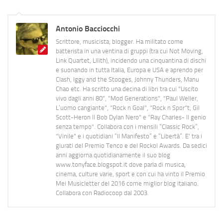
Antonio Bacciocchi
Scrittore, musicista, blogger. Ha militato come
batterista in una ventina di gruppi (tra cui Not Moving,
Link Quartet, Lilith), incidendo una cinquantina di dischi
e suonando in tutta Italia, Europa e USA e aprendo per
Clash, Iggy and the Stooges, Johnny Thunders, Manu
Chao etc. Ha scritto una decina di libri tra cui "Uscito
vivo dagli anni 80", "Mod Generations", "Paul Weller,
L’uomo cangiante", "Rock n Goal", "Rock n Spor"t, Gil
Scott-Heron Il Bob Dylan Nero" e "Ray Charles- Il genio
senza tempo". Collabora con i mensili “Classic Rock”,
"Vinile" e i quotidiani “Il Manifesto” e “Libertà”. E' tra i
giurati del Premio Tenco e del Rockol Awards. Da sedici
anni aggiorna quotidianamente il suo blog
www.tonyface.blogspot.it dove parla di musica,
cinema, culture varie, sport e con cui ha vinto il Premio
Mei Musicletter del 2016 come miglior blog italiano.
Collabora con Radiocoop dal 2003.