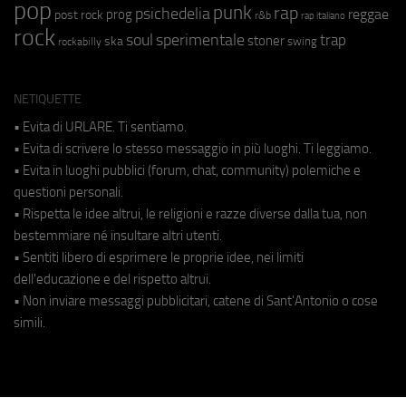
pop
punk
rap
psichedelia
reggae
prog
post rock
r&b
rap italiano
rock
soul
sperimentale
trap
stoner
ska
swing
rockabilly
NETIQUETTE
• Evita di URLARE. Ti sentiamo.
• Evita di scrivere lo stesso messaggio in più luoghi. Ti leggiamo.
• Evita in luoghi pubblici (forum, chat, community) polemiche e
questioni personali.
• Rispetta le idee altrui, le religioni e razze diverse dalla tua, non
bestemmiare né insultare altri utenti.
• Sentiti libero di esprimere le proprie idee, nei limiti
dell'educazione e del rispetto altrui.
• Non inviare messaggi pubblicitari, catene di Sant'Antonio o cose
simili.