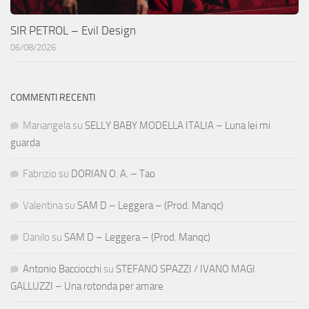
SIR PETROL – Evil Design
06/08/2026
COMMENTI RECENTI
Mariangela
su
SELLY BABY MODELLA ITALIA – Luna lei mi
guarda
Fabrizio
su
DORIAN O. A. – Tao
Valentina
su
SAM D – Leggera – (Prod. Manqc)
Danilo
su
SAM D – Leggera – (Prod. Manqc)
Antonio Bacciocchi
su
STEFANO SPAZZI / IVANO MAGI
GALLUZZI – Una rotonda per amare