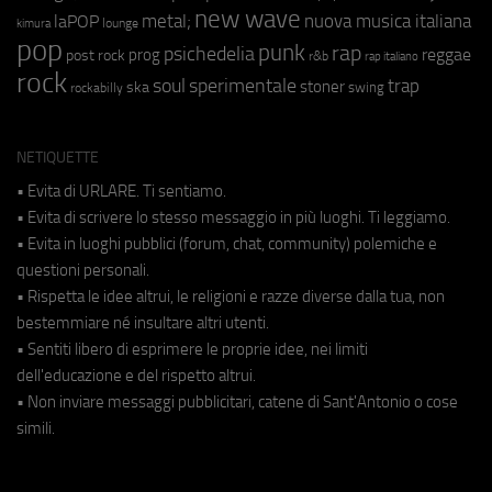
new wave
metal;
nuova musica italiana
laPOP
lounge
kimura
pop
punk
rap
psichedelia
reggae
prog
post rock
r&b
rap italiano
rock
soul
sperimentale
trap
stoner
ska
swing
rockabilly
NETIQUETTE
• Evita di URLARE. Ti sentiamo.
• Evita di scrivere lo stesso messaggio in più luoghi. Ti leggiamo.
• Evita in luoghi pubblici (forum, chat, community) polemiche e
questioni personali.
• Rispetta le idee altrui, le religioni e razze diverse dalla tua, non
bestemmiare né insultare altri utenti.
• Sentiti libero di esprimere le proprie idee, nei limiti
dell'educazione e del rispetto altrui.
• Non inviare messaggi pubblicitari, catene di Sant'Antonio o cose
simili.