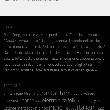
GALLUZZI – Una rotonda per amare
ETICA
RadioCoop, musica e voce dei punti vendita Coop, ha ottenuto la
SA8000
diventando così "la prima azienda al mondo, nell'ambito
della comunicazione e dell'editoria, a ricevere la Certificazione etica".
Dal punto di vista artistico e culturale, Radiocoop vanta un primato:
ascolta tutto quello che viene inviato in redazione, e appena può, lo
recensisce, e in alcuni casi, chiede collaborazione agli artisti.
Radiocoop sostiene l'arte, la cultura e la musica di ogni genere.
TAG CLOUD
cantautore
blues
beat
country
ambient
classica
bossa
elettronica
dance
folk
funk
crossover
garage
fusion
disco
indie
italiani
jazz
hip hop
Grunge;
hard rock
indie pop