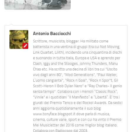
Antonio Bacciocchi
Scrittore, musicista, blogger. Ha militato come
batterista in una ventina di gruppi (tra cui Not Moving,
Link Quartet, Lilith), incidendo una cinquantina di dischi
e suonando in tutta Italia, Europa e USA e aprendo per
Clash, Iggy and the Stooges, Johnny Thunders, Manu
Chao etc. Ha scritto una decina di libri tra cui "Uscito
vivo dagli anni 80", "Mod Generations", "Paul Weller,
L’uomo cangiante", "Rock n Goal", "Rock n Spor"t, Gil
Scott-Heron Il Bob Dylan Nero" e "Ray Charles- Il genio
senza tempo". Collabora con i mensili “Classic Rock”,
"Vinile" e i quotidiani “Il Manifesto” e “Libertà”. E' tra i
giurati del Premio Tenco e del Rockol Awards. Da sedici
anni aggiorna quotidianamente il suo blog
www.tonyface.blogspot.it dove parla di musica,
cinema, culture varie, sport e con cui ha vinto il Premio
Mei Musicletter del 2016 come miglior blog italiano.
Collabora con Radiocoop dal 2003.