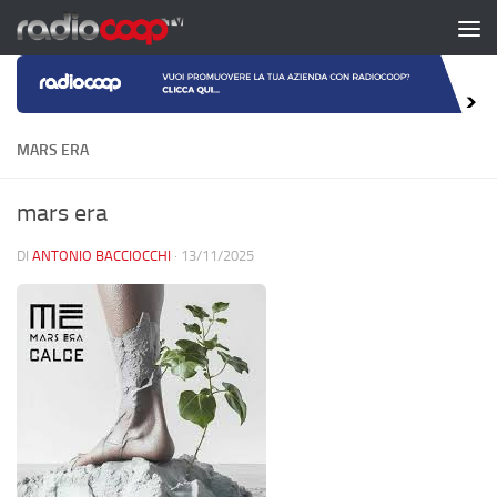
Salta al contenuto
MARS ERA
mars era
DI
ANTONIO BACCIOCCHI
·
13/11/2025