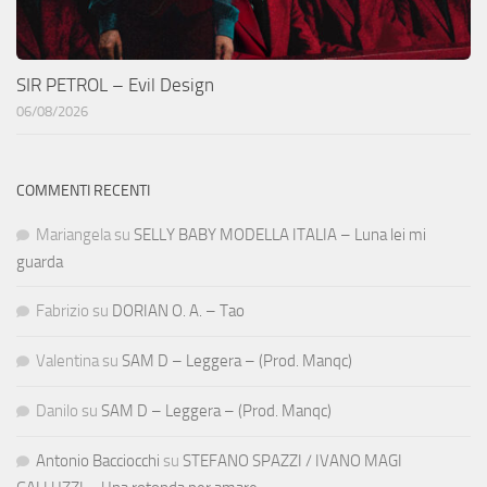
SIR PETROL – Evil Design
06/08/2026
COMMENTI RECENTI
Mariangela
su
SELLY BABY MODELLA ITALIA – Luna lei mi
guarda
Fabrizio
su
DORIAN O. A. – Tao
Valentina
su
SAM D – Leggera – (Prod. Manqc)
Danilo
su
SAM D – Leggera – (Prod. Manqc)
Antonio Bacciocchi
su
STEFANO SPAZZI / IVANO MAGI