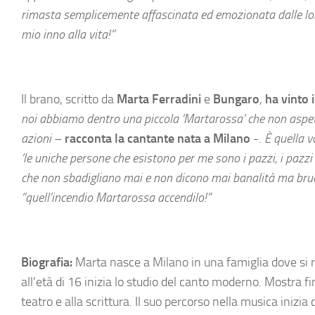
rimasta semplicemente affascinata ed emozionata dalle loro 
mio inno alla vita!”
Il brano, scritto da
Marta Ferradini
e
Bungaro
,
ha vinto 
noi abbiamo dentro una piccola ‘Martarossa’ che non aspetta 
azioni
–
racconta la cantante nata a Milano
-.
È quella vo
‘le uniche persone che esistono per me sono i pazzi, i pazzi di
che non sbadigliano mai e non dicono mai banalità ma brucian
“quell’incendio Martarossa accendilo!”
Biografia:
Marta nasce a Milano in una famiglia dove si re
all’età di 16 inizia lo studio del canto moderno. Mostra f
teatro e alla scrittura. Il suo percorso nella musica iniz