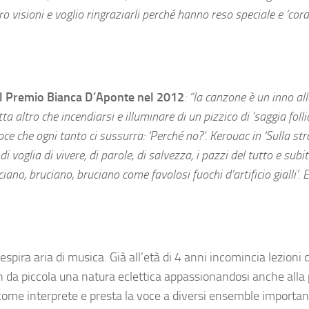
visioni e voglio ringraziarli perché hanno reso speciale e ‘cora
il Premio Bianca D’Aponte nel 2012
: “la canzone è un inno alla
altro che incendiarsi e illuminare di un pizzico di ‘saggia follia
ce che ogni tanto ci sussurra: ‘Perché no?’. Kerouac in ‘Sulla str
 voglia di vivere, di parole, di salvezza, i pazzi del tutto e subit
o, bruciano, bruciano come favolosi fuochi d’artificio gialli’. E
spira aria di musica. Già all’età di 4 anni incomincia lezioni 
in da piccola una natura eclettica appassionandosi anche alla p
ia come interprete e presta la voce a diversi ensemble importan