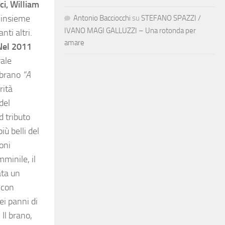
ci, William
insieme
Antonio Bacciocchi
su
STEFANO SPAZZI /
IVANO MAGI GALLUZZI – Una rotonda per
anti altri.
amare
Nel 2011
rale
 brano
“A
rità
del
d tributo
iù belli del
oni
mminile, il
ata un
 con
ei panni di
. Il brano,