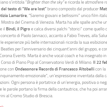
ano s’intitola “
Brighter than the sky”
e ricorda le atmosfere r
 del testo di “We are lost”
brano composto dal producer
Mat
tizia Lamartire
, “Saremo giovani e bellissimi” unico film itali
la Mostra del Cinema di Venezia. Marta ha alle spalle anche u
e il
Bindi, il Pigro
e calca diversi palchi “storici” come quello 
el concerto di Paolo Jannacci, accanto a Fabio Treves, alla Sal
 le esperienze più belle internazionali ricorda la sua esibizion
 Beatles per l’anniversario dei cinquant’anni del gruppo, e c
i Corona Events. Marta è anche vocal coach e ha insegnato in
el Corso di Piano Pop al Conservatorio Verdi di Milano.
Il 22 f
zione con
Ondesonore Records di Francesco Altobelli
con la
 “inquinamento emozionale”, un’espressione inventata dalla c
zioni. Ogni persona è portatrice di un’energia, positiva o neg
le parole portano la firma della cantautrice, che ha poi arran
ini al Cromo Studio di Brescia.