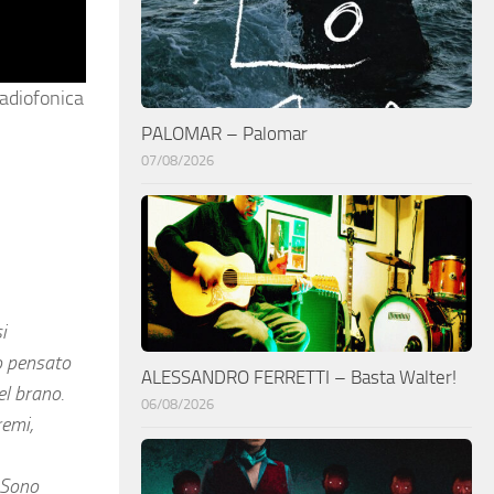
radiofonica
PALOMAR – Palomar
07/08/2026
i
o pensato
ALESSANDRO FERRETTI – Basta Walter!
el brano.
06/08/2026
remi,
 Sono