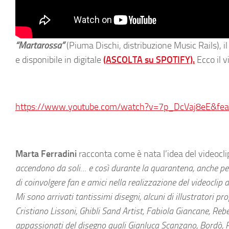
“Martarossa”
(Piuma Dischi, distribuzione Music Rails), i
e disponibile in digitale
(ASCOLTA su SPOTIFY).
Ecco il v
https://www.youtube.com/watch?v=7p_DcVaj8eE&feat
Marta Ferradini
racconta come è nata l’idea del videocli
accendono da soli… e così durante la quarantena, anche p
di coinvolgere fan e amici nella realizzazione del videoclip 
Mi sono arrivati tantissimi disegni, alcuni di illustratori p
Cristiano Lissoni, Ghibli Sand Artist, Fabiola Giancane, Rebe
appassionati del disegno quali Gianluca Scanzano, Bordò, 