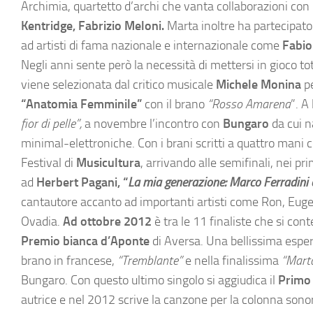
Archimia, quartetto d’archi che vanta collaborazioni co
Kentridge, Fabrizio Meloni.
Marta inoltre ha partecipato
ad artisti di fama nazionale e internazionale come
Fabio
Negli anni sente però la necessità di mettersi in gioco to
viene selezionata dal critico musicale
Michele Monina
p
“Anatomia Femminile”
con il brano
“Rosso Amarena
”. A
fior di pelle”,
a novembre l’incontro con
Bungaro
da cui n
minimal-elettroniche. Con i brani scritti a quattro mani c
Festival di
Musicultura
, arrivando alle semifinali, nei p
ad
Herbert Pagani, “
La mia generazione: Marco Ferradini
cantautore accanto ad importanti artisti come Ron, Eugen
Ovadia.
Ad ottobre 2012
è tra le 11 finaliste che si con
Premio bianca d’Aponte
di Aversa. Una bellissima esper
brano in francese,
“Tremblante”
e nella finalissima
“Mart
Bungaro. Con questo ultimo singolo si aggiudica il
Primo
autrice e nel 2012 scrive la canzone per la colonna son