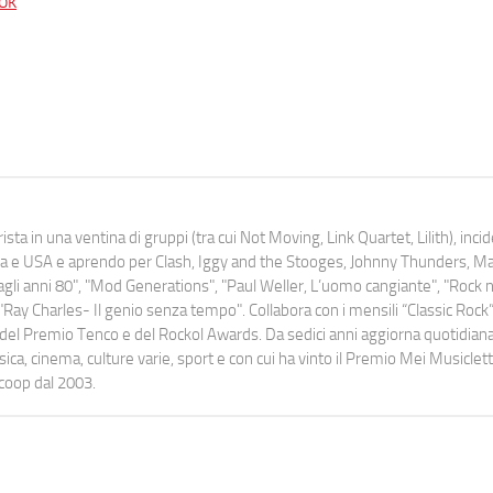
ok
ista in una ventina di gruppi (tra cui Not Moving, Link Quartet, Lilith), inc
uropa e USA e aprendo per Clash, Iggy and the Stooges, Johnny Thunders, 
o dagli anni 80", "Mod Generations", "Paul Weller, L’uomo cangiante", "Rock n
Ray Charles- Il genio senza tempo". Collabora con i mensili “Classic Rock”,
urati del Premio Tenco e del Rockol Awards. Da sedici anni aggiorna quotidia
a, cinema, culture varie, sport e con cui ha vinto il Premio Mei Musiclett
ocoop dal 2003.