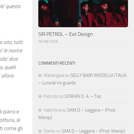
le’ questo
SIR PETROL – Evil Design
 vita, tutti
06/08/2026
’ le nostre
ada’ dice:
COMMENTI RECENTI
o, quelli
 allora
Mariangela
su
SELLY BABY MODELLA ITALIA
– Luna lei mi guarda
Fabrizio
su
DORIAN O. A. – Tao
Valentina
su
SAM D – Leggera – (Prod.
di piano e
Manqc)
ittura, al
ti come gli
Danilo
su
SAM D – Leggera – (Prod. Manqc)