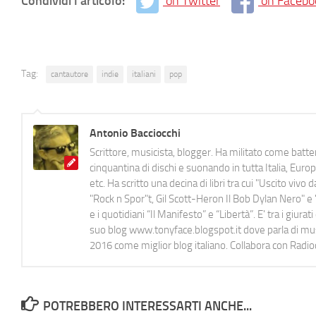
Condividi l'articolo:
on Twitter
on Facebo
Tag:
cantautore
indie
italiani
pop
Antonio Bacciocchi
Scrittore, musicista, blogger. Ha militato come batter
cinquantina di dischi e suonando in tutta Italia, E
etc. Ha scritto una decina di libri tra cui "Uscito viv
"Rock n Spor"t, Gil Scott-Heron Il Bob Dylan Nero" e "
e i quotidiani “Il Manifesto” e “Libertà”. E' tra i gi
suo blog www.tonyface.blogspot.it dove parla di music
2016 come miglior blog italiano. Collabora con Radi
POTREBBERO INTERESSARTI ANCHE...