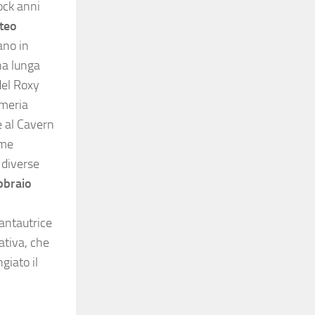
ock anni
teo
ano in
na lunga
del Roxy
umeria
e al Cavern
ome
 diverse
ebbraio
antautrice
ativa, che
giato il