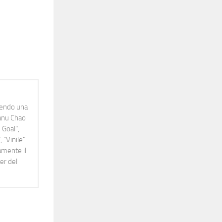
idendo una
Manu Chao
 Goal",
 "Vinile"
namente il
er del