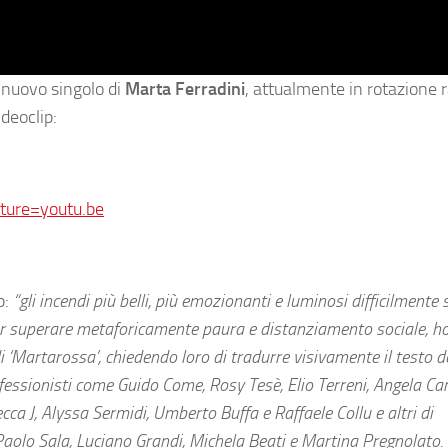
l nuovo singolo di
Marta Ferradini
, attualmente in rotazione 
ideoclip:
ure=youtu.be
p:
“gli incendi più belli, più emozionanti e luminosi difficilmente s
er superare metaforicamente paura e distanziamento sociale, h
di ‘Martarossa’, chiedendo loro di tradurre visivamente il testo d
rofessionisti come Guido Come, Rosy Tesè, Elio Terreni, Angela Ca
cca J, Alyssa Sermidi, Umberto Buffa e Raffaele Collu e altri di
Paolo Sala, Luciano Grandi, Michela Beati e Martina Pregnolato.