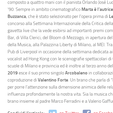
composto a quattro mani con il pianista Orlando José Luci
‘90. Sempre in ambito cinematografico
Marta è l’autrice
Buzzanca
, che è stato selezionato per l’opera prima di
Le
concorso alla Settimana Internazionale della Critica del
gavetta live che la vede esibirsi ad importanti premi com
Bar, di Villa Clerici, del Bloom di Mezzago, in apertura d
della Musica, alla Palazzina Liberty di Milano, al MEI. Tra
Pub di Liverpool in occasione della settimana dedicata ai
vocalist ad Hong Kong con le scenografie spettacolari d
scuole di Milano e provincia ed è inoltre al terzo anno d
2019
esce il suo primo singolo
Arcobaleno
in collabora
coproduzione di
Valentino Forte
. Un brano che parla di
per porre l’attenzione sulla dimensione animica delle rela
influenza profondamente la nostra vita. Sia la musica che 
brano insieme al padre Marco Ferradini e a Valerio Gaffur