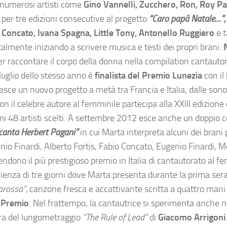
n numerosi artisti come
Gino Vannelli, Zucchero, Ron, Roy Pa
 per tre edizioni consecutive al progetto
“Caro papà Natale…”,
 Concato, Ivana Spagna, Little Tony, Antonello Ruggiero
e t
talmente iniziando a scrivere musica e testi dei propri brani.
er raccontare il corpo della donna nella compilation cantauto
 luglio dello stesso anno è
finalista del Premio Lunezia
con il
asce un nuovo progetto a metà tra Francia e Italia, dalle sono
on il celebre autore al femminile partecipa alla XXIII edizione 
rimi 48 artisti scelti. A settembre 2012 esce anche un doppio c
 canta Herbert Pagani”
in cui Marta interpreta alcuni dei brani p
io Finardi, Alberto Fortis, Fabio Concato, Eugenio Finardi, M
tendono il più prestigioso premio in Italia di cantautorato al fe
ienza di tre giorni dove Marta presenta durante la prima ser
arossa”,
canzone fresca e accattivante scritta a quattro mani
 Premio
. Nel frattempo, la cantautrice si sperimenta anche n
ora del lungometraggio
“The Rule of Lead”
di
Giacomo Arrigoni