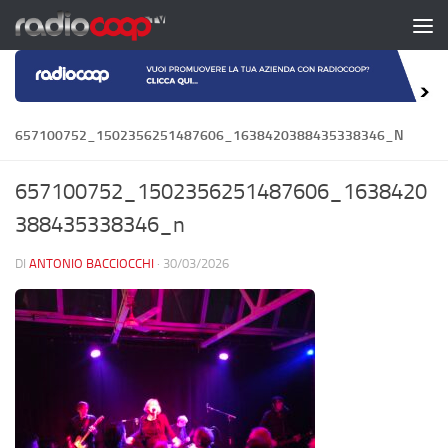
Salta al contenuto
657100752_1502356251487606_1638420388435338346_N
657100752_1502356251487606_1638420
388435338346_n
DI
ANTONIO BACCIOCCHI
·
30/03/2026