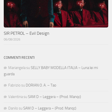
SIR PETROL – Evil Design
06/08/2026
COMMENTI RECENTI
Mariangela
su
SELLY BABY MODELLA ITALIA – Luna lei mi
guarda
Fabrizio
su
DORIAN O. A. – Tao
Valentina
su
SAM D – Leggera – (Prod. Manqc)
Danilo
su
SAM D – Leggera – (Prod. Manqc)