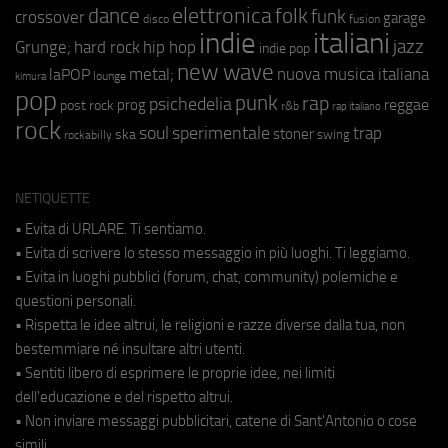
elettronica
dance
folk
funk
crossover
garage
fusion
disco
indie
italiani
jazz
hip hop
Grunge;
hard rock
indie pop
new wave
metal;
nuova musica italiana
laPOP
lounge
kimura
pop
punk
rap
psichedelia
reggae
prog
post rock
r&b
rap italiano
rock
soul
sperimentale
trap
stoner
ska
swing
rockabilly
NETIQUETTE
• Evita di URLARE. Ti sentiamo.
• Evita di scrivere lo stesso messaggio in più luoghi. Ti leggiamo.
• Evita in luoghi pubblici (forum, chat, community) polemiche e
questioni personali.
• Rispetta le idee altrui, le religioni e razze diverse dalla tua, non
bestemmiare né insultare altri utenti.
• Sentiti libero di esprimere le proprie idee, nei limiti
dell'educazione e del rispetto altrui.
• Non inviare messaggi pubblicitari, catene di Sant'Antonio o cose
simili.