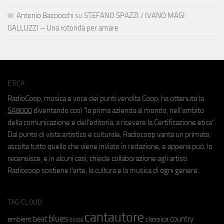
Antonio Bacciocchi
su
STEFANO SPAZZI / IVANO MAGI
GALLUZZI – Una rotonda per amare
ETICA
RadioCoop, musica e voce dei punti vendita Coop, ha ottenuto la
SA8000
diventando così "la prima azienda al mondo, nell'ambito
della comunicazione e dell'editoria, a ricevere la Certificazione etica".
Dal punto di vista artistico e culturale, Radiocoop vanta un primato:
ascolta tutto quello che viene inviato in redazione, e appena può, lo
recensisce, e in alcuni casi, chiede collaborazione agli artisti.
Radiocoop sostiene l'arte, la cultura e la musica di ogni genere.
TAG CLOUD
cantautore
blues
beat
country
ambient
classica
bossa