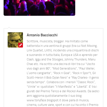
Antonio Bacciocchi
Scrittore, musicista, blogger. Ha militato come
batterista in una ventina di gruppi (tra cui Not Moving,
Link Quartet, Lilith), incidendo una cinquantina di dischi
e suonando in tutta Italia, Europa e USA e aprendo per
Clash, Iggy and the Stooges, Johnny Thunders, Manu
Chao etc. Ha scritto una decina di libri tra cui "Uscito
vivo dagli anni 80", "Mod Generations", "Paul Weller,
L’uomo cangiante", "Rock n Goal", "Rock n Spor"t, Gil
Scott-Heron Il Bob Dylan Nero" e "Ray Charles- Il genio
senza tempo". Collabora con i mensili “Classic Rock”,
"Vinile" e i quotidiani “Il Manifesto” e “Libertà”. E' tra i
giurati del Premio Tenco e del Rockol Awards. Da sedici
anni aggiorna quotidianamente il suo blog
www.tonyface.blogspot.it dove parla di musica,
cinema, culture varie, sport e con cui ha vinto il Premio