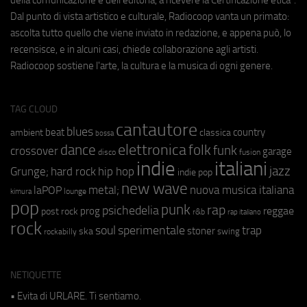
Dal punto di vista artistico e culturale, Radiocoop vanta un primato:
ascolta tutto quello che viene inviato in redazione, e appena può, lo
recensisce, e in alcuni casi, chiede collaborazione agli artisti.
Radiocoop sostiene l'arte, la cultura e la musica di ogni genere.
TAG CLOUD
cantautore
blues
beat
country
ambient
classica
bossa
elettronica
dance
folk
funk
crossover
garage
fusion
disco
indie
italiani
jazz
hip hop
Grunge;
hard rock
indie pop
new wave
metal;
nuova musica italiana
laPOP
lounge
kimura
pop
punk
rap
psichedelia
reggae
prog
post rock
r&b
rap italiano
rock
soul
sperimentale
trap
stoner
ska
swing
rockabilly
NETIQUETTE
• Evita di URLARE. Ti sentiamo.