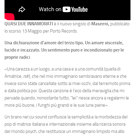
QUASI DUE INNAMORATI
è il nuovo singolo di
Maseeni,
pubblicato
lo scorso 13 Maggio per Porto Records.
Una dichiarazione d’amore del terzo tipo. Un amore viscerale,
lucido e incazzato. Un sentimento puro e incondizionato per le
proprie radici
.
«Una carezza a un luogo, a una casa e a una comunità (quella di
Amatrice,
ndr
), che nel mio immaginario sembravano eterne e che
invece sono state cancellate sotto ai miei occhi, dal terremoto prima
e dalla politica poi. Questa canzone è l’eco della meraviglia che mi
pervade quando, nonostante tutto, “lei” riesce ancora a regalarmi le
more più buone, i funghi più grandi e le sue lune piene».
Un brano nel cui sound confluisce la semplicità e la morbidezza del
pop di matrice italiana e internazionale insieme alla ricerca sonora
del mondo psych, che restituisce un immaginario limpido ma allo