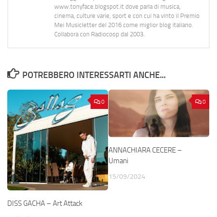
www.tonyface.blogspot.it dove parla di musica,
cinema, culture varie, sport e con cui ha vinto il Premio
Mei Musicletter del 2016 come miglior blog italiano.
Collabora con Radiocoop dal 2003.
POTREBBERO INTERESSARTI ANCHE...
0
0
ANNACHIARA CECERE –
Umani
15/09/2024
DISS GACHA – Art Attack