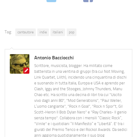
Tag:
cantautore
indie
italiani
pop
Antonio Bacciocchi
Scrittore, musicista, blogger. Ha militato come
batterista in una ventina di gruppi (tra cui Not Moving,
Link Quartet, Lilith), incidendo una cinquantina di dischi
e suonando in tutta Italia, Europa e USA e aprendo per
Clash, Iggy and the Stooges, Johnny Thunders, Manu
Chao etc. Ha scritto una decina di libri tra cui "Uscito
vivo dagli anni 80", "Mod Generations", "Paul Weller,
L’uomo cangiante", "Rock n Goal", "Rock n Spor"t, Gil
Scott-Heron Il Bob Dylan Nero" e "Ray Charles- Il genio
senza tempo". Collabora con i mensili “Classic Rock”,
"Vinile" e i quotidiani “Il Manifesto” e “Libertà”. E' tra i
giurati del Premio Tenco e del Rockol Awards. Da sedici
anni aggiorna quotidianamente il suo blog