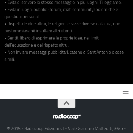
• Evita di scrivere lo stesso messaggio in più luoghi. Ti leggiamo.
• Evita in luoghi pubblici (forum, chat, community) polemiche e
questioni personali.
• Rispetta le idee altrui, le religioni e razze diverse dalla tua, non
bestemmiare né insultare altri utenti.
• Sentiti libero di esprimere le proprie idee, nei limiti
dell'educazione e del rispetto altrui.
• Non inviare messaggi pubblicitari, catene di Sant'Antonio o cose
simili.
© 2015 - Radiocoop Edizioni srl - Viale Giacomo Matteotti, 36/b -