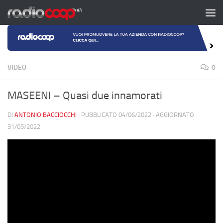
Salta al contenuto
VIDEO
0
MASEENI – Quasi due innamorati
DI
ANTONIO BACCIOCCHI
· PUBBLICATO
04/06/2022
· AGGIORNATO
31/05/2022