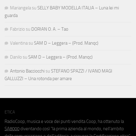
Mariangela
su
SELLY BABY MODELLA ITALIA – Luna lei mi
guarda
Fabrizio
su
DORIAN O. A. – Tao
Valentina
su
SAM D – Leggera – (Prod. Manqc)
Danilo
su
SAM D – Leggera – (Prod. Manqc)
Antonio Bacciocchi
su
STEFANO SPAZZI / IVANO MAGI
GALLUZZI – Una rotonda per amare
ETICA
RadioCoop, musica e voce dei punti vendita Coop, ha ottenuto la
SA8000
diventando così "la prima azienda al mondo, nell'ambito
della comunicazione e dell'editoria, a ricevere la Certificazione etica".