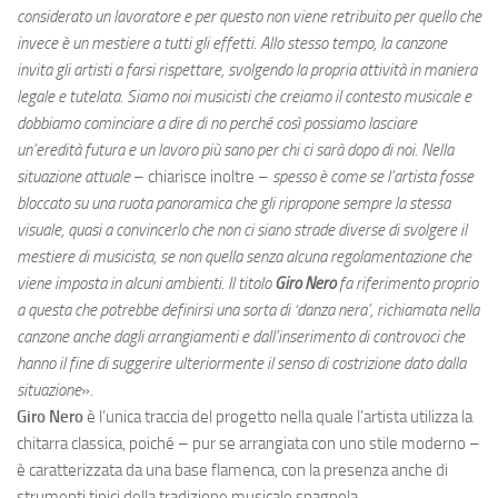
considerato un lavoratore e per questo non viene retribuito per quello che
invece è un mestiere a tutti gli effetti. Allo stesso tempo, la canzone
invita gli artisti a farsi rispettare, svolgendo la propria attività in maniera
legale e tutelata. Siamo noi musicisti che creiamo il contesto musicale e
dobbiamo cominciare a dire di no perché così possiamo lasciare
un’eredità futura e un lavoro più sano per chi ci sarà dopo di noi. Nella
situazione attuale
– chiarisce inoltre –
spesso è come se l’artista fosse
bloccato su una ruota panoramica che gli ripropone sempre la stessa
visuale, quasi a convincerlo che non ci siano strade diverse di svolgere il
mestiere di musicista, se non quella senza alcuna regolamentazione che
viene imposta in alcuni ambienti. Il titolo
Giro Nero
fa riferimento proprio
a questa che potrebbe definirsi una sorta di ‘danza nera’, richiamata nella
canzone anche dagli arrangiamenti e dall’inserimento di controvoci che
hanno il fine di suggerire ulteriormente il senso di costrizione dato dalla
situazione
».
Giro Nero
è l’unica traccia del progetto nella quale l’artista utilizza la
chitarra classica, poiché – pur se arrangiata con uno stile moderno –
è caratterizzata da una base flamenca, con la presenza anche di
strumenti tipici della tradizione musicale spagnola.