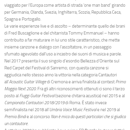
viaggiato per l’Europa come artista di strada ‘one man band’ girando
per Germania, Olanda, Svezia, Inghilterra, Scozia, Repubblica Ceca,
Spagna e Portogallo.
Le varie esperienze live e di ascolto – determinante quello dei brani
di Fred Buscaglione e del chitarrista Tommy Emmanuel – hanno
contribuito a far maturare in lui uno stile caratteristico, che mette
insieme canzone e dialogo con l’ascoltatore, in un passaggio
sfumato agevolato dall’uso a incastro dei suoni di musica e parole.
Nel 2017 presenta il suo singolo d’esordio Bellezza d’Oriente sul
Red Carpet del Festival di Sanremo; con questa canzone si
aggiudica nello stesso anno la vittoria nella categoria Cantautori
all’
Acoustic Guitar Village
di Cremona e arriva finalista al contest
Primo
Maggio Next 2020
. Fra gli altri riconoscimenti ottenuti ci sono il terzo
posto al
Fiuggi Guitar Festival
(sezione chitarra acustica) nel 2015 e al
Campionato Cantautori
2018/2019
di Roma. È stato invece
semifinalista nel 2018 all’
Umbria Voice Music Festival
e nel 2019 al
Premio Bindi
e al concorso
Non è mica da questi particolari che si giudica
un cantautore
.