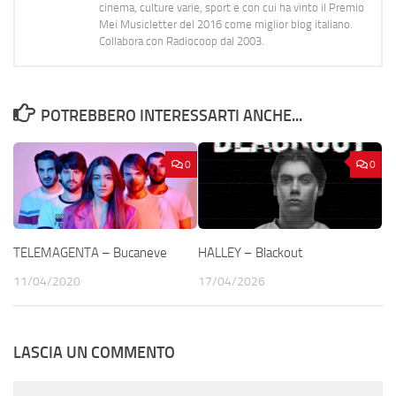
cinema, culture varie, sport e con cui ha vinto il Premio
Mei Musicletter del 2016 come miglior blog italiano.
Collabora con Radiocoop dal 2003.
POTREBBERO INTERESSARTI ANCHE...
0
0
TELEMAGENTA – Bucaneve
HALLEY – Blackout
11/04/2020
17/04/2026
LASCIA UN COMMENTO