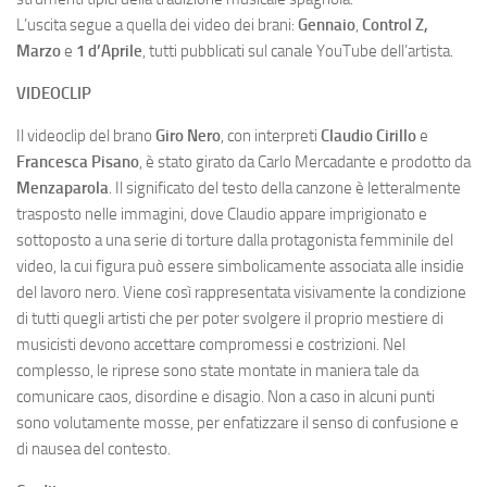
L’uscita segue a quella dei video dei brani:
Gennaio
,
Control Z,
Marzo
e
1 d’Aprile
, tutti pubblicati sul canale YouTube dell’artista.
VIDEOCLIP
Il videoclip del brano
Giro Nero
, con interpreti
Claudio Cirillo
e
Francesca Pisano
, è stato girato da Carlo Mercadante e prodotto da
Menzaparola
. Il significato del testo della canzone è letteralmente
trasposto nelle immagini, dove Claudio appare imprigionato e
sottoposto a una serie di torture dalla protagonista femminile del
video, la cui figura può essere simbolicamente associata alle insidie
del lavoro nero. Viene così rappresentata visivamente la condizione
di tutti quegli artisti che per poter svolgere il proprio mestiere di
musicisti devono accettare compromessi e costrizioni. Nel
complesso, le riprese sono state montate in maniera tale da
comunicare caos, disordine e disagio. Non a caso in alcuni punti
sono volutamente mosse, per enfatizzare il senso di confusione e
di nausea del contesto.