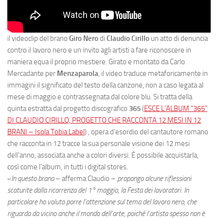
il videoclip del brano
Giro Nero
di
Claudio Cirillo
un atto di denuncia
contro il lavoro nero e un invito agli artisti a fare riconoscere in
maniera equa il proprio mestiere. Girato e montato da Carlo
Mercadante per
Menzaparola
, il video traduce metaforicamente in
immagini il significato del testo della canzone, non a caso legata al
mese di maggio e contrassegnata dal colore blu. Si tratta della
quinta estratta dal progetto discografico
365
(
ESCE L’ALBUM “365”
DI CLAUDIO CIRILLO, PROGETTO CHE RACCONTA 12 MESI IN 12
BRANI – Isola Tobia Label
) , opera d’esordio del cantautore romano
che racconta in 12 tracce la sua personale visione dei 12 mesi
dell’anno, associata anche a colori diversi. È possibile acquistarla,
così come l’album, in tutti i digital stores.
«
In questo brano
– afferma Claudio –
propongo alcune riflessioni
scaturite dalla ricorrenza del 1° maggio, la Festa dei lavoratori. In
particolare ho voluto porre l’attenzione sul tema del lavoro nero, che
riguarda da vicino anche il mondo dell’arte, poiché l’artista spesso non è