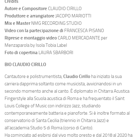
Credits
Autore e Compositore
CLAUDIO CIRILLO
Produttore e arrangiatore
JACOPO MARIOTTI
Mix e Master
NMG RECORDING STUDIO
Video con la partecipazione di
FRANCESCA PISANO
Riprese e montaggio video
CARLO MERCADANTE per
Menzaparola by Isola Tobia Label
Foto di copertina
LAURA SBARBORI
BIO CLAUDIO CIRILLO
Cantautore e polistrumentista,
Claudio Cirillo
ha iniziato la sua
carriera dapprima soltanto come musicista, avvicinandosi in un
secondo momento anche al canto. È diplomato in Chitarra Acustica
Fingerstyle alla Scuola acustica di Roma e ha frequentato il Saint
Louis College of Music con indirizzo Jazz, studiando
contemporaneamente batteria e pianoforte. Si è inoltre formato al
conservatorio di Santa Cecilia (triennio in Chitarra Jazz) e
all’accademia Studio 5 di Roma (corso di Canto).
Ha cominciato ad esibirsi dal vivo molto presto e dal 2018 al 2020 ha