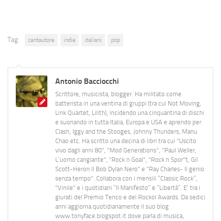
Tag:
cantautore
indie
italiani
pop
Antonio Bacciocchi
Scrittore, musicista, blogger. Ha militato come
batterista in una ventina di gruppi (tra cui Not Moving,
Link Quartet, Lilith), incidendo una cinquantina di dischi
e suonando in tutta Italia, Europa e USA e aprendo per
Clash, Iggy and the Stooges, Johnny Thunders, Manu
Chao etc. Ha scritto una decina di libri tra cui "Uscito
vivo dagli anni 80", "Mod Generations", "Paul Weller,
L’uomo cangiante", "Rock n Goal", "Rock n Spor"t, Gil
Scott-Heron Il Bob Dylan Nero" e "Ray Charles- Il genio
senza tempo". Collabora con i mensili “Classic Rock”,
"Vinile" e i quotidiani “Il Manifesto” e “Libertà”. E' tra i
giurati del Premio Tenco e del Rockol Awards. Da sedici
anni aggiorna quotidianamente il suo blog
www.tonyface.blogspot.it dove parla di musica,