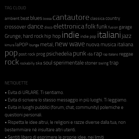
TAG CLOUD
cantautore
blues
beat
country
ambient
classica
bossa
elettronica
dance
folk
funk
crossover
garage
fusion
disco
indie
italiani
jazz
hip hop
Grunge;
hard rock
indie pop
new wave
metal;
nuova musica italiana
laPOP
lounge
kimura
pop
punk
rap
psichedelia
reggae
prog
post rock
r&b
rap italiano
rock
soul
sperimentale
trap
stoner
ska
swing
rockabilly
NETIQUETTE
• Evita di URLARE. Ti sentiamo.
• Evita di scrivere lo stesso messaggio in più luoghi. Ti leggiamo.
• Evita in luoghi pubblici (forum, chat, community) polemiche e
questioni personali.
• Rispetta le idee altrui, le religioni e razze diverse dalla tua, non
bestemmiare né insultare altri utenti.
• Sentiti libero di esprimere le proprie idee, nei limiti