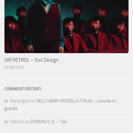
SIR PETROL – Evil Design
06/08/2026
COMMENTI RECENTI
Mariangela
su
SELLY BABY MODELLA ITALIA – Luna lei mi
guarda
Fabrizio
su
DORIAN O. A. – Tao