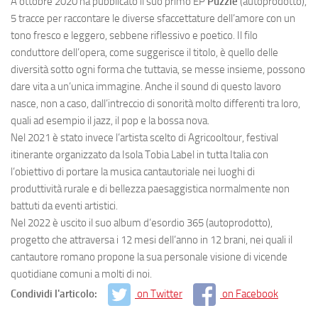
A ottobre 2020 ha pubblicato il suo primo EP
Puzzle
(autoprodotto),
5 tracce per raccontare le diverse sfaccettature dell’amore con un
tono fresco e leggero, sebbene riflessivo e poetico. Il filo
conduttore dell’opera, come suggerisce il titolo, è quello delle
diversità sotto ogni forma che tuttavia, se messe insieme, possono
dare vita a un’unica immagine. Anche il sound di questo lavoro
nasce, non a caso, dall’intreccio di sonorità molto differenti tra loro,
quali ad esempio il jazz, il pop e la bossa nova.
Nel 2021 è stato invece l’artista scelto di Agricooltour, festival
itinerante organizzato da Isola Tobia Label in tutta Italia con
l’obiettivo di portare la musica cantautoriale nei luoghi di
produttività rurale e di bellezza paesaggistica normalmente non
battuti da eventi artistici.
Nel 2022 è uscito il suo album d’esordio 365 (autoprodotto),
progetto che attraversa i 12 mesi dell’anno in 12 brani, nei quali il
cantautore romano propone la sua personale visione di vicende
quotidiane comuni a molti di noi.
Condividi l'articolo:
on Twitter
on Facebook