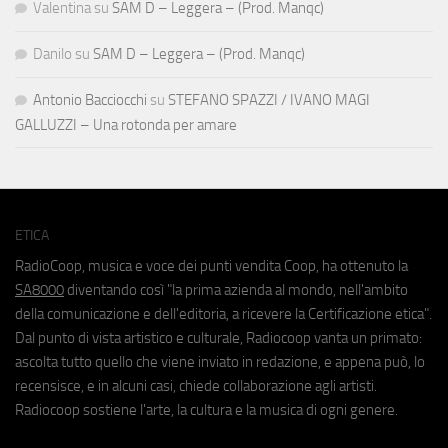
Valentina
su
SAM D – Leggera – (Prod. Manqc)
Danilo
su
SAM D – Leggera – (Prod. Manqc)
Antonio Bacciocchi
su
STEFANO SPAZZI / IVANO MAGI
GALLUZZI – Una rotonda per amare
ETICA
RadioCoop, musica e voce dei punti vendita Coop, ha ottenuto la
SA8000
diventando così "la prima azienda al mondo, nell'ambito
della comunicazione e dell'editoria, a ricevere la Certificazione etica".
Dal punto di vista artistico e culturale, Radiocoop vanta un primato:
ascolta tutto quello che viene inviato in redazione, e appena può, lo
recensisce, e in alcuni casi, chiede collaborazione agli artisti.
Radiocoop sostiene l'arte, la cultura e la musica di ogni genere.