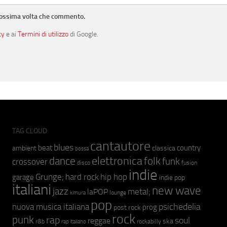
prossima volta che commento.
cy
e ai
Termini di utilizzo
di Google.
TAG CLOUD
cantautore
blues
beat
country
ambient
classica
bossa
elettronica
dance
folk
funk
crossover
fusion
disco
indie
hip hop
Grunge;
hard rock
garage
indie pop
italiani
new wave
jazz
metal;
laPOP
lounge
kimura
pop
psichedelia
nuova musica italiana
prog
post rock
rock
punk
rap
soul
reggae
ska
r&b
rockabilly
rap italiano