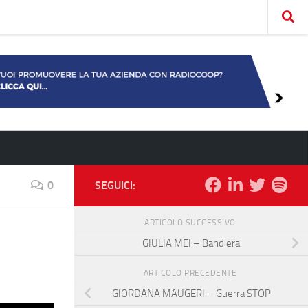
0
SEGUICI:
ARTICOLO SUCCESSIVO
GIULIA MEI – Bandiera
ARTICOLO PRECEDENTE
GIORDANA MAUGERI – Guerra STOP