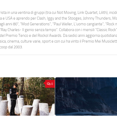
ista in una ventina di gruppi (tra cui Not Moving, Link Quartet, Lilith), inc
uropa e USA e aprendo per Clash, Iggy and the Stooges, Johnny Thunders, 
o dagli anni 80", "Mod Generations", "Paul Weller, L’uomo cangiante", "Rock n
Ray Charles- Il genio senza tempo". Collabora con i mensili “Classic Rock”,
urati del Premio Tenco e del Rockol Awards. Da sedici anni aggiorna quotidia
a, cinema, culture varie, sport e con cui ha vinto il Premio Mei Musiclett
ocoop dal 2003.
0