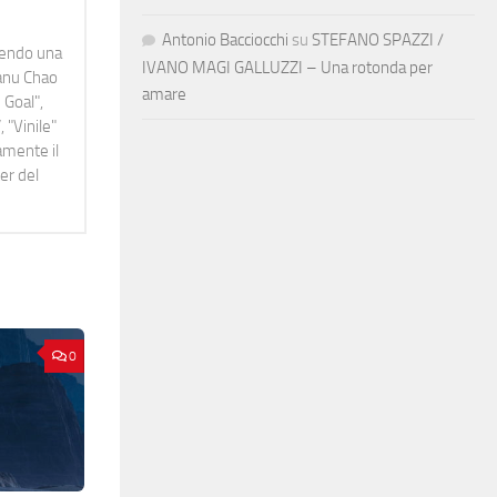
Antonio Bacciocchi
su
STEFANO SPAZZI /
idendo una
IVANO MAGI GALLUZZI – Una rotonda per
Manu Chao
amare
 Goal",
 "Vinile"
namente il
er del
0