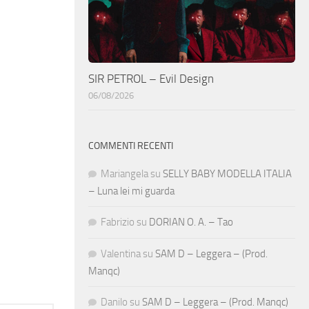
SIR PETROL – Evil Design
06/08/2026
COMMENTI RECENTI
Mariangela
su
SELLY BABY MODELLA ITALIA
– Luna lei mi guarda
Fabrizio
su
DORIAN O. A. – Tao
Valentina
su
SAM D – Leggera – (Prod.
Manqc)
Danilo
su
SAM D – Leggera – (Prod. Manqc)