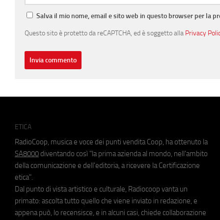
Salva il mio nome, email e sito web in questo browser per la 
Questo sito è protetto da reCAPTCHA, ed è soggetto alla
Privacy Poli
ETICA
RadioCoop, musica e voce dei punti vendita Coop, ha ottenuto la
SA8000
diventando così "la prima azienda al mondo, nell'ambito
della comunicazione e dell'editoria, a ricevere la Certificazione
etica".
Dal punto di vista artistico e culturale, Radiocoop vanta un
primato: ascolta tutto quello che viene inviato in redazione, e
appena può, lo recensisce, e in alcuni casi, chiede collaborazione