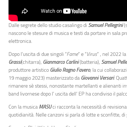
Dalle segrete dello studio casalingo di
Samuel Pellegrini
(s
nascono le stesure di musica e testi da portare in sala
elettronica.
Dopo l’uscita di due singoli “
Fame
” e “
Virus
” , nel 2022 l
Grassi
(chitarra),
Gianmarco Carlini
(batteria),
Samuel Pelle
produttore artistico
Giulio Ragno Favero
, la cui collabora
19 maggio 2023) masterizzato da
Giovanni Versari
.
Quatt
rimanere sè stessi, nonostante martellanti e alienanti invi
band livornese dopo l’ uscita dell’ EP ha condiviso il pal
Con la musica
MASU
ci racconta la necessità di revisiona
quotidianità. Nelle canzoni si parla di lotte e sconfitte, di