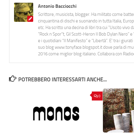
Antonio Bacciocchi
Scrittore, musicista, blogger. Ha militato come batter
cinquantina di dischi e suonando in tutta Italia, E
etc. Ha scritto una decina di libri tra cui "Uscito viv
"Rock n Spor"t, Gil Scott-Heron Il Bob Dylan Nero" e "
e i quotidiani “Il Manifesto” e “Libertà”. E' tra i gi
suo blog www.tonyface.blogspot.it dove parla di music
2016 come miglior blog italiano. Collabora con Radi
POTREBBERO INTERESSARTI ANCHE...
0