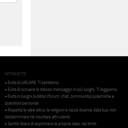
NETIQUETTE
• Evita di URLARE. Ti sentiamo.
• Evita di scrivere lo stesso messaggio in più luoghi. Ti leggiamo.
• Evita in luoghi pubblici (forum, chat, community) polemiche e
questioni personali.
• Rispetta le idee altrui, le religioni e razze diverse dalla tua, non
bestemmiare né insultare altri utenti.
• Sentiti libero di esprimere le proprie idee, nei limiti