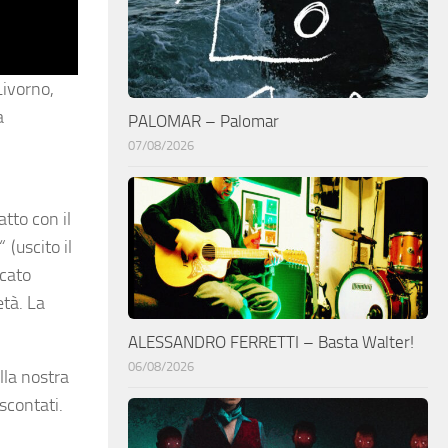
Livorno,
a
PALOMAR – Palomar
07/08/2026
atto con il
“
(uscito il
icato
età. La
ALESSANDRO FERRETTI – Basta Walter!
06/08/2026
lla nostra
 scontati.