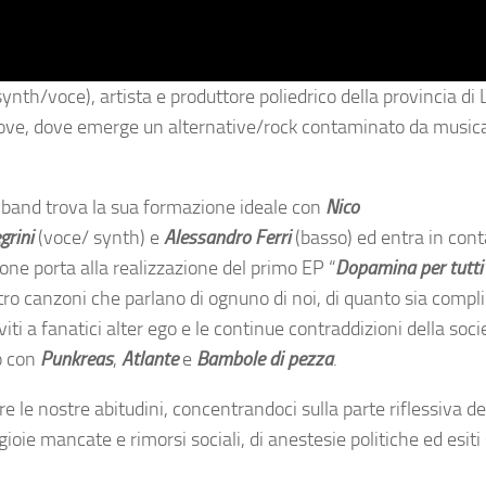
ynth/voce), artista e produttore poliedrico della provincia di 
 prove, dove emerge un alternative/rock contaminato da music
a band trova la sua formazione ideale con
Nico
grini
(voce/ synth) e
Alessandro Ferri
(basso) ed entra in cont
zione porta alla realizzazione del primo EP “
Dopamina per tutti
ro canzoni che parlano di ognuno di noi, di quanto sia compl
ti a fanatici alter ego e le continue contraddizioni della soci
co con
Punkreas
,
Atlante
e
Bambole di pezza
.
re le nostre abitudini, concentrandoci sulla parte riflessiva de
 gioie mancate e rimorsi sociali, di anestesie politiche ed esiti