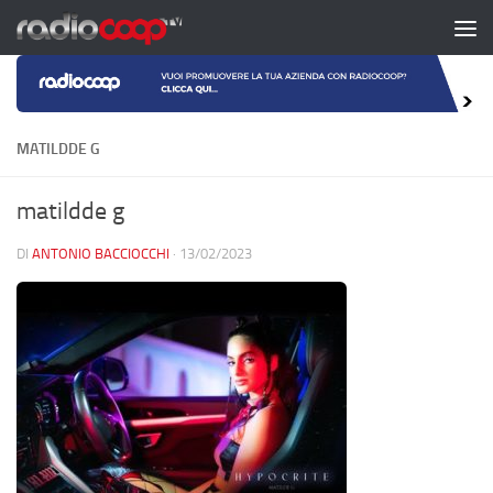
Salta al contenuto
MATILDDE G
matildde g
DI
ANTONIO BACCIOCCHI
·
13/02/2023