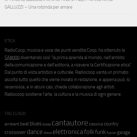
GALLUZZI – Una rotonda per amare
ETICA
RadioCoop, musica e voce dei punti vendita Coop, ha ottenuto la
SA8000
diventando così "la prima azienda al mondo, nell'ambito
della comunicazione e dell'editoria, a ricevere la Certificazione etica".
Dal punto di vista artistico e culturale, Radiocoop vanta un primato:
ascolta tutto quello che viene inviato in redazione, e appena può, lo
recensisce, e in alcuni casi, chiede collaborazione agli artisti.
Radiocoop sostiene l'arte, la cultura e la musica di ogni genere.
TAG CLOUD
cantautore
blues
beat
country
ambient
classica
bossa
elettronica
dance
folk
funk
crossover
garage
fusion
disco