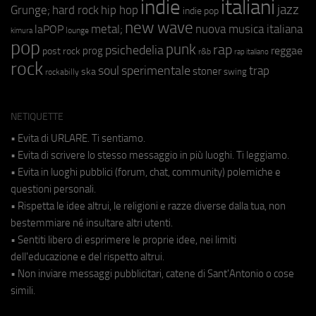
indie
italiani
jazz
hip hop
Grunge;
hard rock
indie pop
new wave
metal;
nuova musica italiana
laPOP
lounge
kimura
pop
punk
rap
psichedelia
reggae
prog
post rock
r&b
rap italiano
rock
soul
sperimentale
trap
stoner
ska
swing
rockabilly
NETIQUETTE
• Evita di URLARE. Ti sentiamo.
• Evita di scrivere lo stesso messaggio in più luoghi. Ti leggiamo.
• Evita in luoghi pubblici (forum, chat, community) polemiche e
questioni personali.
• Rispetta le idee altrui, le religioni e razze diverse dalla tua, non
bestemmiare né insultare altri utenti.
• Sentiti libero di esprimere le proprie idee, nei limiti
dell'educazione e del rispetto altrui.
• Non inviare messaggi pubblicitari, catene di Sant'Antonio o cose
simili.