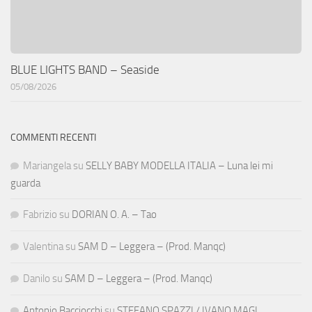
BLUE LIGHTS BAND – Seaside
05/08/2026
COMMENTI RECENTI
Mariangela
su
SELLY BABY MODELLA ITALIA – Luna lei mi
guarda
Fabrizio
su
DORIAN O. A. – Tao
Valentina
su
SAM D – Leggera – (Prod. Manqc)
Danilo
su
SAM D – Leggera – (Prod. Manqc)
Antonio Bacciocchi
su
STEFANO SPAZZI / IVANO MAGI