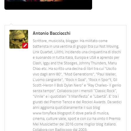
Antonio Bacciocchi
Scrittore, musicista, blogger. Ha militato come
batterista in una ventina di gruppi (tra cui Not Moving,
Link Quartet, Lilith), incidendo una cinquantina di dischi
e suonando in tutta Italia, Europa e USA e aprendo per
Clash, Iggy and the Stooges, Johnny Thunders, Manu
Chao etc. Ha scritto una decina di libri tra cui "Uscito
vivo dagli anni 80", "Mod Generations", "Paul Weller,
L’uomo cangiante", "Rock n Goal", "Rock n Spor"t, Gil
Scott-Heron Il Bob Dylan Nero" e "Ray Charles- Il genio
senza tempo". Collabora con i mensili “Classic Rock”,
"Vinile" e i quotidiani “Il Manifesto” e “Libertà”. E' tra i
giurati del Premio Tenco e del Rockol Awards. Da sedici
anni aggiorna quotidianamente il suo blog
www.tonyface.blogspot.it dove parla di musica,
cinema, culture varie, sport e con cui ha vinto il Premio
Mei Musicletter del 2016 come miglior blog italiano.
Collabora con Radiocoop dal 2003.