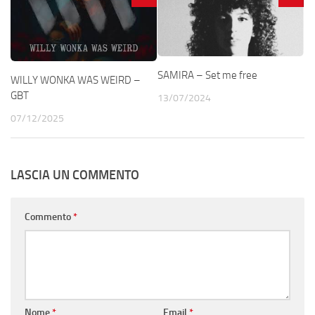
SAMIRA – Set me free
WILLY WONKA WAS WEIRD –
GBT
13/07/2024
07/12/2025
LASCIA UN COMMENTO
Commento
*
Nome
*
Email
*