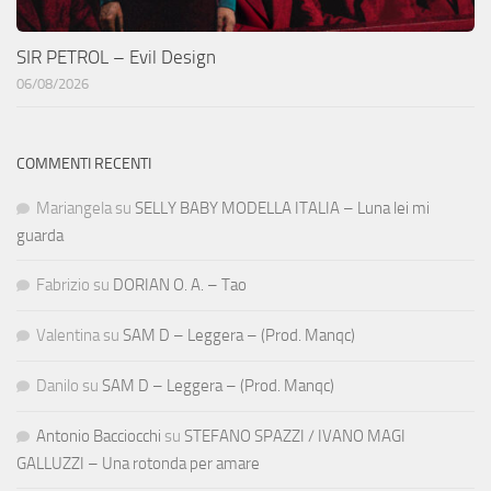
SIR PETROL – Evil Design
06/08/2026
COMMENTI RECENTI
Mariangela
su
SELLY BABY MODELLA ITALIA – Luna lei mi
guarda
Fabrizio
su
DORIAN O. A. – Tao
Valentina
su
SAM D – Leggera – (Prod. Manqc)
Danilo
su
SAM D – Leggera – (Prod. Manqc)
Antonio Bacciocchi
su
STEFANO SPAZZI / IVANO MAGI
GALLUZZI – Una rotonda per amare