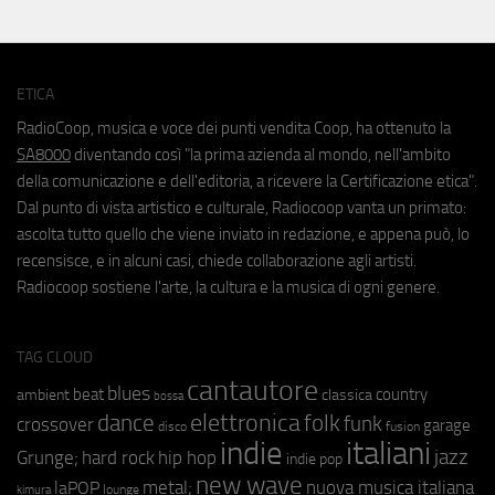
ETICA
RadioCoop, musica e voce dei punti vendita Coop, ha ottenuto la
SA8000
diventando così "la prima azienda al mondo, nell'ambito
della comunicazione e dell'editoria, a ricevere la Certificazione etica".
Dal punto di vista artistico e culturale, Radiocoop vanta un primato:
ascolta tutto quello che viene inviato in redazione, e appena può, lo
recensisce, e in alcuni casi, chiede collaborazione agli artisti.
Radiocoop sostiene l'arte, la cultura e la musica di ogni genere.
TAG CLOUD
cantautore
blues
beat
country
ambient
classica
bossa
elettronica
dance
folk
funk
crossover
garage
fusion
disco
indie
italiani
jazz
hip hop
Grunge;
hard rock
indie pop
new wave
metal;
nuova musica italiana
laPOP
lounge
kimura