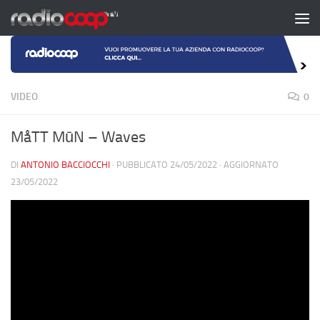
Salta al contenuto
VIDEO
0
MåTT MūN – Waves
DI
ANTONIO BACCIOCCHI
· PUBBLICATO
24/05/2022
· AGGIORNATO
23/05/2022