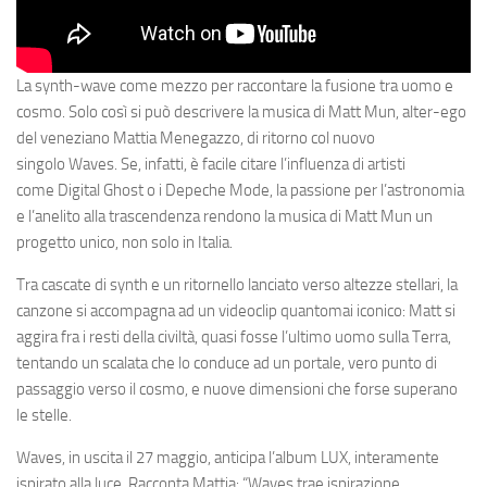
La synth-wave come mezzo per raccontare la fusione tra uomo e
cosmo.
Solo così si può descrivere la musica di Matt Mun, alter-ego
del veneziano Mattia Menegazzo, di ritorno col nuovo
singolo
Waves
. Se, infatti, è facile citare l’influenza di artisti
come
Digital Ghost
o i
Depeche Mode
, la passione per l’astronomia
e l’anelito alla trascendenza rendono la musica di Matt Mun un
progetto unico, non solo in Italia.
Tra cascate di synth e un ritornello lanciato verso altezze stellari, la
canzone si accompagna ad un videoclip quantomai iconico: Matt si
aggira fra i resti della civiltà, quasi fosse
l’ultimo uomo sulla Terra
,
tentando un scalata che lo conduce ad un portale, vero punto di
passaggio verso il cosmo, e nuove dimensioni che forse superano
le stelle.
Waves
, in uscita il 27 maggio, anticipa l’album
LUX
, interamente
ispirato alla luce. Racconta Mattia: “
Waves
trae ispirazione