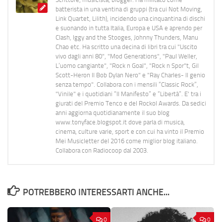
batterista in una ventina di gruppi (tra cui Not Moving,
Link Quartet, Lilith), incidendo una cinquantina di dischi
e suonando in tutta Italia, Europa e USA e aprendo per
Clash, Iggy and the Stooges, Johnny Thunders, Manu
Chao etc. Ha scritto una decina di libri tra cui "Uscito
vivo dagli anni 80", "Mod Generations", "Paul Weller,
L’uomo cangiante", "Rock n Goal", "Rock n Spor"t, Gil
Scott-Heron Il Bob Dylan Nero" e "Ray Charles- Il genio
senza tempo". Collabora con i mensili “Classic Rock”,
"Vinile" e i quotidiani “Il Manifesto” e “Libertà”. E' tra i
giurati del Premio Tenco e del Rockol Awards. Da sedici
anni aggiorna quotidianamente il suo blog
www.tonyface.blogspot.it dove parla di musica,
cinema, culture varie, sport e con cui ha vinto il Premio
Mei Musicletter del 2016 come miglior blog italiano.
Collabora con Radiocoop dal 2003.
POTREBBERO INTERESSARTI ANCHE...
0
0