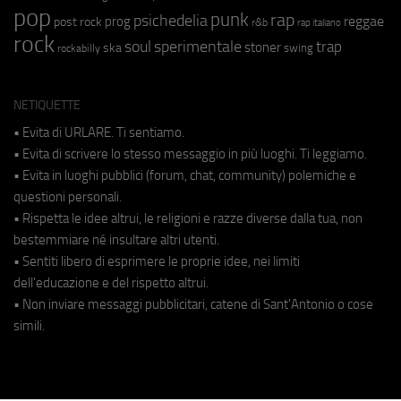
pop
punk
rap
psichedelia
reggae
prog
post rock
r&b
rap italiano
rock
soul
sperimentale
trap
stoner
ska
swing
rockabilly
NETIQUETTE
• Evita di URLARE. Ti sentiamo.
• Evita di scrivere lo stesso messaggio in più luoghi. Ti leggiamo.
• Evita in luoghi pubblici (forum, chat, community) polemiche e
questioni personali.
• Rispetta le idee altrui, le religioni e razze diverse dalla tua, non
bestemmiare né insultare altri utenti.
• Sentiti libero di esprimere le proprie idee, nei limiti
dell'educazione e del rispetto altrui.
• Non inviare messaggi pubblicitari, catene di Sant'Antonio o cose
simili.