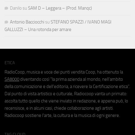
Danilo
su
SAM D – Leggera – (Prod. Manqc)
Antonio Bacciocchi
su
STEFANO SPAZZI / IVANO MAGI
GALLUZZI – Una rotonda per amare
ETICA
RadioCoop, musica e voce dei punti vendita Coop, ha ottenuto la
SA8000
diventando così "la prima azienda al mondo, nell'ambito
della comunicazione e dell'editoria, a ricevere la Certificazione etica".
Dal punto di vista artistico e culturale, Radiocoop vanta un primato:
ascolta tutto quello che viene inviato in redazione, e appena può, lo
recensisce, e in alcuni casi, chiede collaborazione agli artisti.
Radiocoop sostiene l'arte, la cultura e la musica di ogni genere.
TAG CLOUD