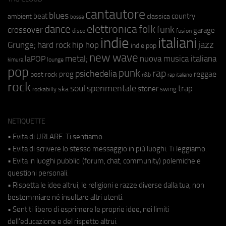
cantautore
blues
beat
country
ambient
classica
bossa
elettronica
dance
folk
funk
crossover
garage
fusion
disco
indie
italiani
jazz
hip hop
Grunge;
hard rock
indie pop
new wave
metal;
nuova musica italiana
laPOP
lounge
kimura
pop
punk
rap
psichedelia
reggae
prog
post rock
r&b
rap italiano
rock
soul
sperimentale
trap
stoner
ska
swing
rockabilly
NETIQUETTE
• Evita di URLARE. Ti sentiamo.
• Evita di scrivere lo stesso messaggio in più luoghi. Ti leggiamo.
• Evita in luoghi pubblici (forum, chat, community) polemiche e
questioni personali.
• Rispetta le idee altrui, le religioni e razze diverse dalla tua, non
bestemmiare né insultare altri utenti.
• Sentiti libero di esprimere le proprie idee, nei limiti
dell'educazione e del rispetto altrui.