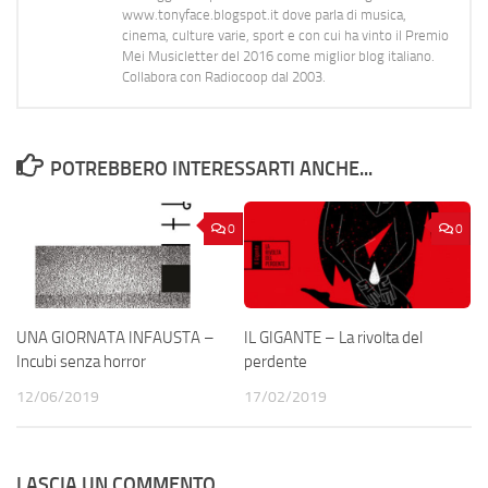
www.tonyface.blogspot.it dove parla di musica,
cinema, culture varie, sport e con cui ha vinto il Premio
Mei Musicletter del 2016 come miglior blog italiano.
Collabora con Radiocoop dal 2003.
POTREBBERO INTERESSARTI ANCHE...
0
0
UNA GIORNATA INFAUSTA –
IL GIGANTE – La rivolta del
Incubi senza horror
perdente
12/06/2019
17/02/2019
LASCIA UN COMMENTO