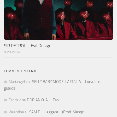
SIR PETROL – Evil Design
06/08/2026
COMMENTI RECENTI
Mariangela
su
SELLY BABY MODELLA ITALIA – Luna lei mi
guarda
Fabrizio
su
DORIAN O. A. – Tao
Valentina
su
SAM D – Leggera – (Prod. Manqc)