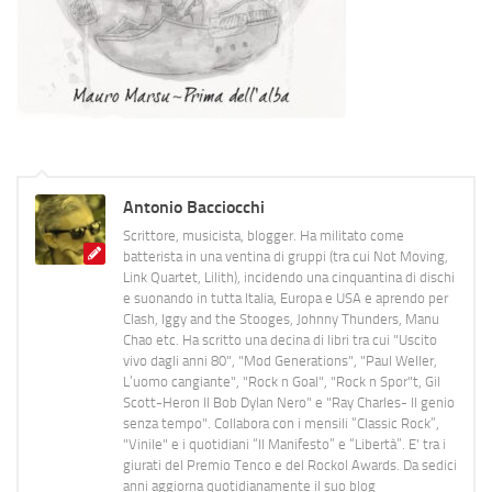
Antonio Bacciocchi
Scrittore, musicista, blogger. Ha militato come
batterista in una ventina di gruppi (tra cui Not Moving,
Link Quartet, Lilith), incidendo una cinquantina di dischi
e suonando in tutta Italia, Europa e USA e aprendo per
Clash, Iggy and the Stooges, Johnny Thunders, Manu
Chao etc. Ha scritto una decina di libri tra cui "Uscito
vivo dagli anni 80", "Mod Generations", "Paul Weller,
L’uomo cangiante", "Rock n Goal", "Rock n Spor"t, Gil
Scott-Heron Il Bob Dylan Nero" e "Ray Charles- Il genio
senza tempo". Collabora con i mensili “Classic Rock”,
"Vinile" e i quotidiani “Il Manifesto” e “Libertà”. E' tra i
giurati del Premio Tenco e del Rockol Awards. Da sedici
anni aggiorna quotidianamente il suo blog