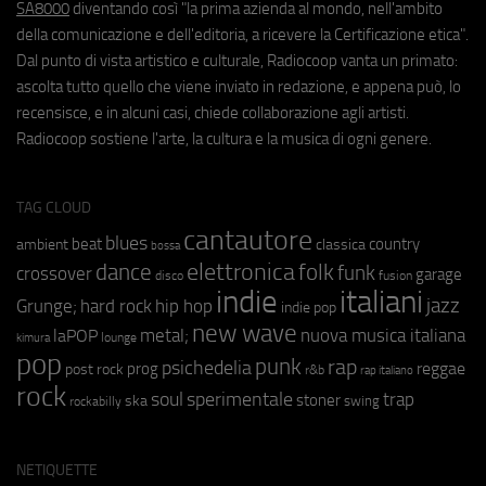
SA8000
diventando così "la prima azienda al mondo, nell'ambito
della comunicazione e dell'editoria, a ricevere la Certificazione etica".
Dal punto di vista artistico e culturale, Radiocoop vanta un primato:
ascolta tutto quello che viene inviato in redazione, e appena può, lo
recensisce, e in alcuni casi, chiede collaborazione agli artisti.
Radiocoop sostiene l'arte, la cultura e la musica di ogni genere.
TAG CLOUD
cantautore
blues
beat
country
ambient
classica
bossa
elettronica
dance
folk
funk
crossover
garage
fusion
disco
indie
italiani
jazz
hip hop
Grunge;
hard rock
indie pop
new wave
metal;
nuova musica italiana
laPOP
lounge
kimura
pop
punk
rap
psichedelia
reggae
prog
post rock
r&b
rap italiano
rock
soul
sperimentale
trap
stoner
ska
swing
rockabilly
NETIQUETTE