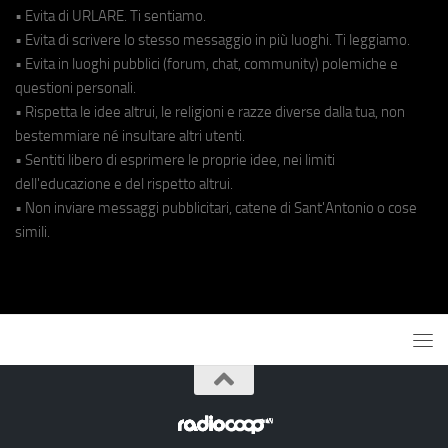
• Evita di URLARE. Ti sentiamo.
• Evita di scrivere lo stesso messaggio in più luoghi. Ti leggiamo.
• Evita in luoghi pubblici (forum, chat, community) polemiche e
questioni personali.
• Rispetta le idee altrui, le religioni e razze diverse dalla tua, non
bestemmiare né insultare altri utenti.
• Sentiti libero di esprimere le proprie idee, nei limiti
dell'educazione e del rispetto altrui.
• Non inviare messaggi pubblicitari, catene di Sant'Antonio o cose
simili.