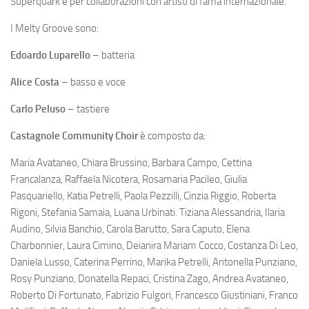
Superquark e per collaborazioni con artisti di fama internazionale.
I Melty Groove sono:
Edoardo Luparello
– batteria
Alice Costa
– basso e voce
Carlo Peluso
– tastiere
Castagnole Community Choir
è composto da:
Maria Avataneo, Chiara Brussino, Barbara Campo, Cettina
Francalanza, Raffaela Nicotera, Rosamaria Pacileo, Giulia
Pasquariello, Katia Petrelli, Paola Pezzilli, Cinzia Riggio, Roberta
Rigoni, Stefania Samaia, Luana Urbinati. Tiziana Alessandria, Ilaria
Audino, Silvia Banchio, Carola Barutto, Sara Caputo, Elena
Charbonnier, Laura Cimino, Deianira Mariam Cocco, Costanza Di Leo,
Daniela Lusso, Caterina Perrino, Marika Petrelli, Antonella Punziano,
Rosy Punziano, Donatella Repaci, Cristina Zago, Andrea Avataneo,
Roberto Di Fortunato, Fabrizio Fulgori, Francesco Giustiniani, Franco