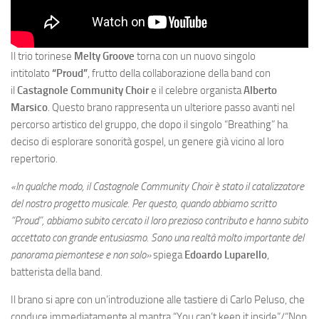
Il trio torinese
Melty Groove
torna con un nuovo singolo
intitolato
“Proud”
, frutto della collaborazione della band con
il
Castagnole Community Choir
e il celebre organista
Alberto
Marsico
. Questo brano rappresenta un ulteriore passo avanti nel
percorso artistico del gruppo, che dopo il singolo “Breathing” ha
deciso di esplorare sonorità gospel, un genere già vicino al loro
repertorio.
«In qualche modo, il Castagnole Community Choir è stato il catalizzatore
del nostro progetto musicale. Per questo, quando abbiamo scritto
“Proud”, abbiamo subito cercato il loro prezioso contributo e hanno subito
accettato con grande entusiasmo. Sono una realtà molto importante del
panorama piemontese e non solo»
spiega
Edoardo Luparello
,
batterista della band.
Il brano si apre con un’introduzione alle tastiere di Carlo Peluso, che
conduce immediatamente al mantra “You can’t keep it inside”/“Non