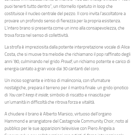
puoi tenerti tutto dentro”, un ritornello ripetuto in loop che
costituisce il nucleo centrale del pezzo. Il coro invita l’ascoltatore a
provare un profondo senso di fierezza per la propria esistenza.
L’intero brano si presenta come un inno alla consapevolezza, che
trova forza nel senso di collettività.
La strofa è impreziosita dalla potente interpretazione vocale di Alice
Costa, che si muove tra melodie che richiamano il pop raffinato degli
anni ’80, culminando nel grido
Proud!
, un richiamo potente e carico di
energia cantato a gran voce dai 30 cantanti del coro.
Un inciso sognante e intriso di malinconia, con sfumature
nostalgiche, prepara il terreno per il mantra finale: un grido ipnotico
di
You can’t keep it inside
, simbolo di riscatto e rinascita per
un’umanità in difficoltà che ritrova forza e vitalità.
A chiudere il brano è Alberto Marsico, virtuoso dell’organo
Hammond e arrangiatore del Castagnole Community Choir, noto al
pubblico per le sue apparizioni televisive con Piero Angela a