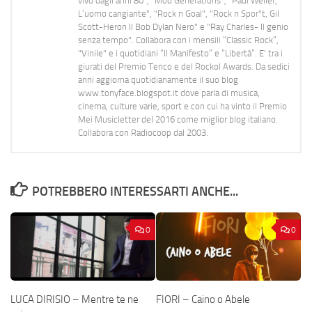
vivo dagli anni 80", "Mod Generations", "Paul Weller,
L’uomo cangiante", "Rock n Goal", "Rock n Spor"t, Gil
Scott-Heron Il Bob Dylan Nero" e "Ray Charles- Il genio
senza tempo". Collabora con i mensili “Classic Rock”,
"Vinile" e i quotidiani “Il Manifesto” e “Libertà”. E' tra i
giurati del Premio Tenco e del Rockol Awards. Da sedici
anni aggiorna quotidianamente il suo blog
www.tonyface.blogspot.it dove parla di musica,
cinema, culture varie, sport e con cui ha vinto il Premio
Mei Musicletter del 2016 come miglior blog italiano.
Collabora con Radiocoop dal 2003.
POTREBBERO INTERESSARTI ANCHE...
0
0
LUCA DIRISIO – Mentre te ne
FIORI – Caino o Abele