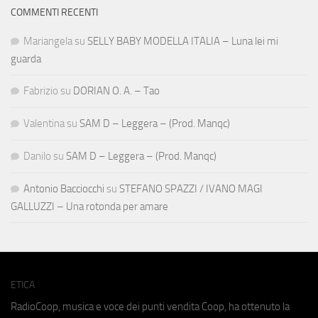
COMMENTI RECENTI
Mariangela
su
SELLY BABY MODELLA ITALIA – Luna lei mi
guarda
Fabrizio
su
DORIAN O. A. – Tao
Valentina
su
SAM D – Leggera – (Prod. Manqc)
Danilo
su
SAM D – Leggera – (Prod. Manqc)
Antonio Bacciocchi
su
STEFANO SPAZZI / IVANO MAGI
GALLUZZI – Una rotonda per amare
ETICA
RadioCoop, musica e voce dei punti vendita Coop, ha ottenuto la