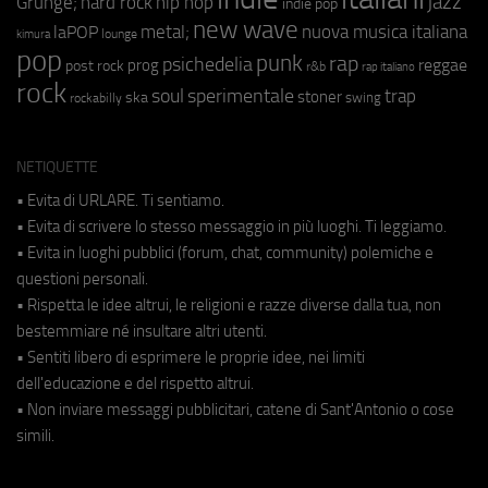
jazz
hip hop
Grunge;
hard rock
indie pop
new wave
metal;
nuova musica italiana
laPOP
lounge
kimura
pop
punk
rap
psichedelia
reggae
prog
post rock
r&b
rap italiano
rock
soul
sperimentale
trap
stoner
ska
swing
rockabilly
NETIQUETTE
• Evita di URLARE. Ti sentiamo.
• Evita di scrivere lo stesso messaggio in più luoghi. Ti leggiamo.
• Evita in luoghi pubblici (forum, chat, community) polemiche e
questioni personali.
• Rispetta le idee altrui, le religioni e razze diverse dalla tua, non
bestemmiare né insultare altri utenti.
• Sentiti libero di esprimere le proprie idee, nei limiti
dell'educazione e del rispetto altrui.
• Non inviare messaggi pubblicitari, catene di Sant'Antonio o cose
simili.