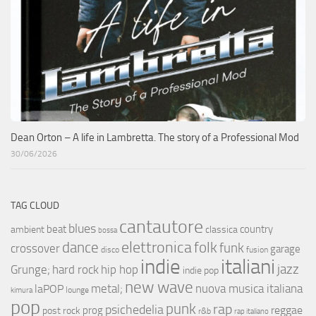
Dean Orton – A life in Lambretta. The story of a Professional Mod
30/06/2026
TAG CLOUD
cantautore
blues
beat
country
ambient
classica
bossa
elettronica
dance
folk
funk
crossover
garage
fusion
disco
indie
italiani
jazz
hip hop
Grunge;
hard rock
indie pop
new wave
metal;
nuova musica italiana
laPOP
lounge
kimura
pop
punk
rap
psichedelia
reggae
prog
post rock
r&b
rap italiano