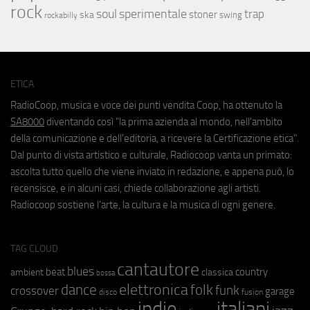
rock
soul
sperimentale
trap
stoner
ska
swing
rockabilly
ETICA
RadioCoop, musica e voce dei punti vendita Coop, ha ottenuto la
SA8000
diventando così "la prima azienda al mondo, nell'ambito
della comunicazione e dell'editoria, a ricevere la Certificazione etica".
Dal punto di vista artistico e culturale, Radiocoop vanta un primato:
ascolta tutto quello che viene inviato in redazione, e appena può, lo
recensisce, e in alcuni casi, chiede collaborazione agli artisti.
Radiocoop sostiene l'arte, la cultura e la musica di ogni genere.
TAG CLOUD
cantautore
blues
beat
country
ambient
classica
bossa
elettronica
dance
folk
funk
crossover
garage
fusion
disco
indie
italiani