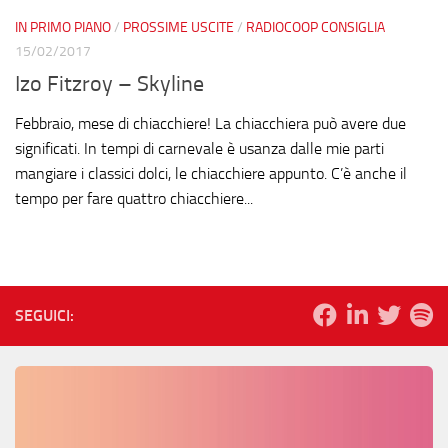
IN PRIMO PIANO
/
PROSSIME USCITE
/
RADIOCOOP CONSIGLIA
15/02/2017
Izo Fitzroy – Skyline
Febbraio, mese di chiacchiere! La chiacchiera può avere due
significati. In tempi di carnevale è usanza dalle mie parti
mangiare i classici dolci, le chiacchiere appunto. C’è anche il
tempo per fare quattro chiacchiere...
SEGUICI: