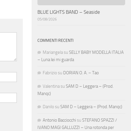
BLUE LIGHTS BAND – Seaside
05/08/2026
COMMENTI RECENTI
Mariangela
su
SELLY BABY MODELLA ITALIA
– Luna lei mi guarda
Fabrizio
su
DORIAN O. A. – Tao
Valentina
su
SAM D – Leggera – (Prod.
Manqc)
Danilo
su
SAM D – Leggera – (Prod. Manqc)
Antonio Bacciocchi
su
STEFANO SPAZZI /
IVANO MAGI GALLUZZI – Una rotonda per