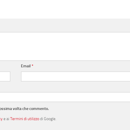
Email
*
prossima volta che commento.
cy
e ai
Termini di utilizzo
di Google.