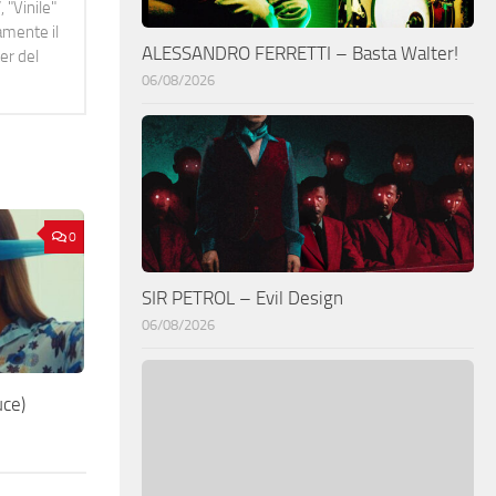
 "Vinile"
namente il
ALESSANDRO FERRETTI – Basta Walter!
er del
06/08/2026
0
SIR PETROL – Evil Design
06/08/2026
uce)