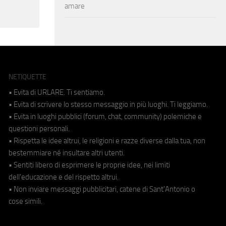
amare
NETIQUETTE
• Evita di URLARE. Ti sentiamo.
• Evita di scrivere lo stesso messaggio in più luoghi. Ti leggiamo.
• Evita in luoghi pubblici (forum, chat, community) polemiche e
questioni personali.
• Rispetta le idee altrui, le religioni e razze diverse dalla tua, non
bestemmiare né insultare altri utenti.
• Sentiti libero di esprimere le proprie idee, nei limiti
dell'educazione e del rispetto altrui.
• Non inviare messaggi pubblicitari, catene di Sant'Antonio o
cose simili.