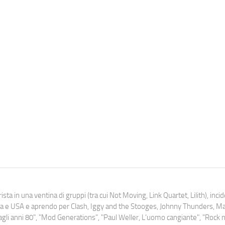
ista in una ventina di gruppi (tra cui Not Moving, Link Quartet, Lilith), inc
uropa e USA e aprendo per Clash, Iggy and the Stooges, Johnny Thunders, 
o dagli anni 80", "Mod Generations", "Paul Weller, L’uomo cangiante", "Rock n