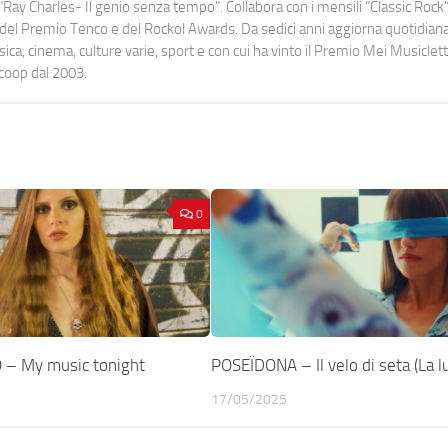
Ray Charles- Il genio senza tempo". Collabora con i mensili “Classic Rock”,
urati del Premio Tenco e del Rockol Awards. Da sedici anni aggiorna quotidia
a, cinema, culture varie, sport e con cui ha vinto il Premio Mei Musiclett
ocoop dal 2003.
0
O – My music tonight
POSEÏDONA – Il velo di seta (La l
17/05/2025