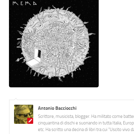
Antonio Bacciocchi
Scrittore, musicista, blogger. Ha militato come batter
cinquantina di dischi e suonando in tutta Italia, E
etc. Ha scritto una decina di libri tra cui "Uscito viv