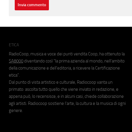
ETICA
RadioCoop, musica e voce dei punti vendita Coop, ha ottenuto la
SA8000
diventando così "la prima azienda al mondo, nell'ambito
della comunicazione e dell'editoria, a ricevere la Certificazione
etica".
Dal punto di vista artistico e culturale, Radiocoop vanta un
primato: ascolta tutto quello che viene inviato in redazione, e
appena può, lo recensisce, e in alcuni casi, chiede collaborazione
agli artisti. Radiocoop sostiene l'arte, la cultura e la musica di ogni
genere.