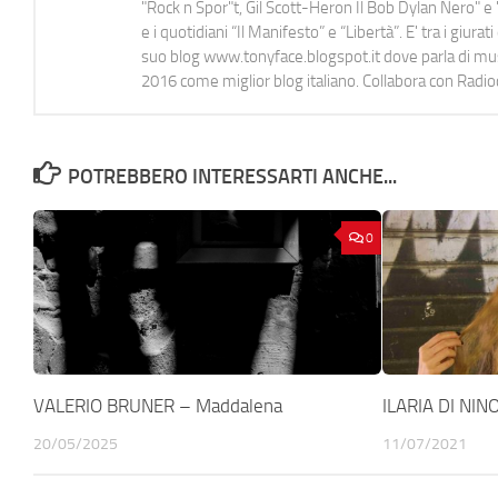
"Rock n Spor"t, Gil Scott-Heron Il Bob Dylan Nero" e "
e i quotidiani “Il Manifesto” e “Libertà”. E' tra i gi
suo blog www.tonyface.blogspot.it dove parla di music
2016 come miglior blog italiano. Collabora con Radi
POTREBBERO INTERESSARTI ANCHE...
0
VALERIO BRUNER – Maddalena
ILARIA DI NIN
20/05/2025
11/07/2021