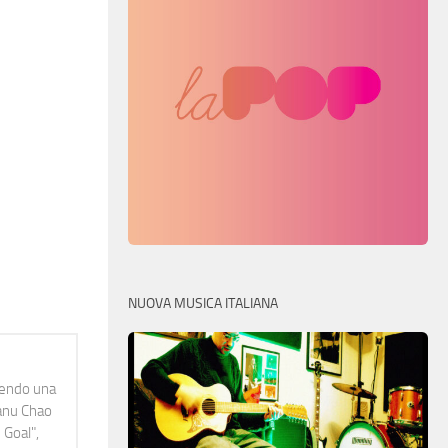
NUOVA MUSICA ITALIANA
idendo una
Manu Chao
 Goal",