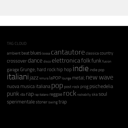
TAG CLOUD
cantautore
blues
beat
country
ambient
classica
bossa
elettronica
dance
folk
funk
crossover
fusion
disco
indie
hip hop
Grunge;
hard rock
garage
indie pop
italiani
new wave
jazz
metal;
laPOP
lounge
kimura
pop
psichedelia
nuova musica italiana
prog
post rock
rock
punk
rap
soul
reggae
ska
r&b
rockabilly
rap italiano
sperimentale
trap
stoner
swing