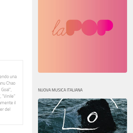
idendo una
Manu Chao
 Goal",
NUOVA MUSICA ITALIANA
 "Vinile"
namente il
er del