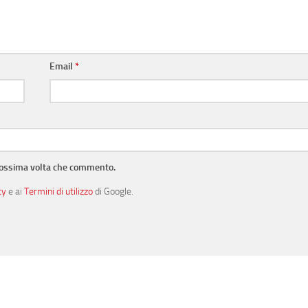
Email
*
prossima volta che commento.
cy
e ai
Termini di utilizzo
di Google.