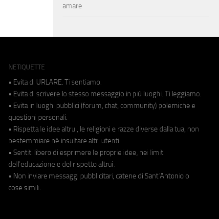
amare
NETIQUETTE
• Evita di URLARE. Ti sentiamo.
• Evita di scrivere lo stesso messaggio in più luoghi. Ti leggiamo.
• Evita in luoghi pubblici (forum, chat, community) polemiche e
questioni personali.
• Rispetta le idee altrui, le religioni e razze diverse dalla tua, non
bestemmiare né insultare altri utenti.
• Sentiti libero di esprimere le proprie idee, nei limiti
dell'educazione e del rispetto altrui.
• Non inviare messaggi pubblicitari, catene di Sant'Antonio o
cose simili.