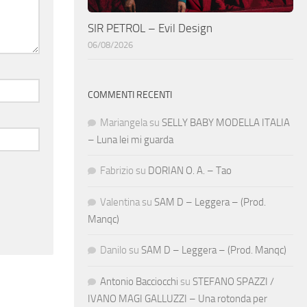
SIR PETROL – Evil Design
06/08/2026
COMMENTI RECENTI
Mariangela
su
SELLY BABY MODELLA ITALIA
– Luna lei mi guarda
Fabrizio
su
DORIAN O. A. – Tao
Valentina
su
SAM D – Leggera – (Prod.
Manqc)
Danilo
su
SAM D – Leggera – (Prod. Manqc)
Antonio Bacciocchi
su
STEFANO SPAZZI /
IVANO MAGI GALLUZZI – Una rotonda per