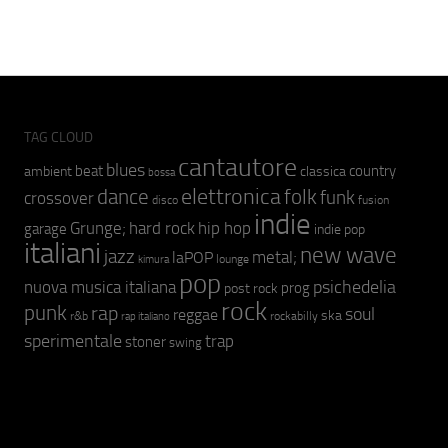
TAG CLOUD
cantautore
blues
beat
country
ambient
classica
bossa
elettronica
dance
folk
funk
crossover
fusion
disco
indie
hip hop
Grunge;
hard rock
garage
indie pop
italiani
new wave
jazz
metal;
laPOP
lounge
kimura
pop
psichedelia
nuova musica italiana
prog
post rock
rock
punk
rap
soul
reggae
ska
r&b
rockabilly
rap italiano
sperimentale
trap
stoner
swing