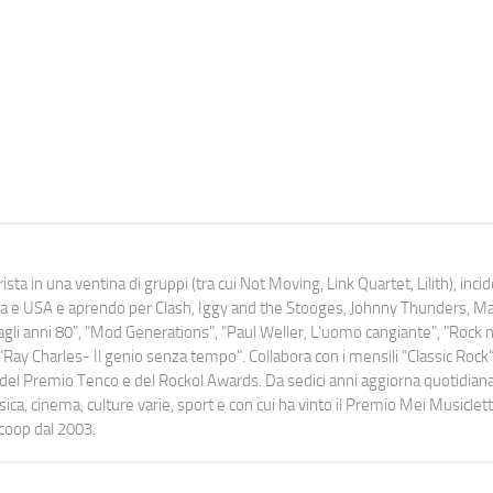
ista in una ventina di gruppi (tra cui Not Moving, Link Quartet, Lilith), inc
uropa e USA e aprendo per Clash, Iggy and the Stooges, Johnny Thunders, 
o dagli anni 80", "Mod Generations", "Paul Weller, L’uomo cangiante", "Rock n
Ray Charles- Il genio senza tempo". Collabora con i mensili “Classic Rock”,
urati del Premio Tenco e del Rockol Awards. Da sedici anni aggiorna quotidia
a, cinema, culture varie, sport e con cui ha vinto il Premio Mei Musiclett
ocoop dal 2003.