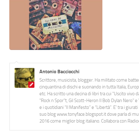
Antonio Bacciocchi
Scrittore, musicista, blogger. Ha militato come batter
cinquantina di dischi e suonando in tutta Italia, E
etc. Ha scritto una decina di libri tra cui "Uscito viv
"Rock n Spor"t, Gil Scott-Heron Il Bob Dylan Nero" e "
e i quotidiani “Il Manifesto” e “Libertà”. E' tra i gi
suo blog www.tonyface.blogspot.it dove parla di music
2016 come miglior blog italiano. Collabora con Radi