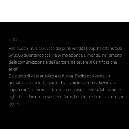
ETICA
RadioCoop, musica e voce dei punti vendita Coop, ha ottenuto la
SA8000
diventando così "la prima azienda al mondo, nell'ambito
della comunicazione e dell'editoria, a ricevere la Certificazione
etica".
Dal punto di vista artistico e culturale, Radiocoop vanta un
primato: ascolta tutto quello che viene inviato in redazione, e
appena può, lo recensisce, e in alcuni casi, chiede collaborazione
agli artisti. Radiocoop sostiene l'arte, la cultura e la musica di ogni
genere.